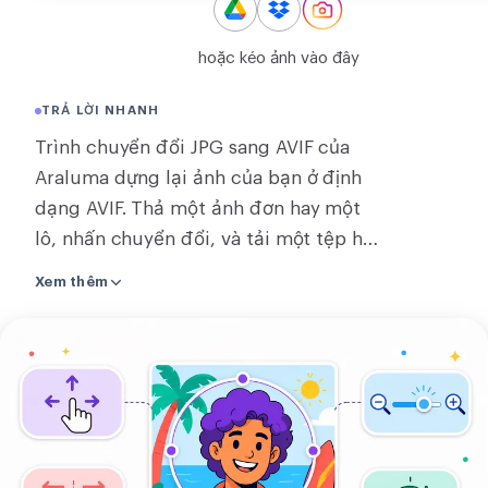
CHUYỂN ĐỔI
hoặc kéo ảnh vào đây
Chuyển đổi
TRẢ LỜI NHANH
KHÁC
Trình chuyển đổi JPG sang AVIF của
Chuyển JPG sang PDF
Araluma dựng lại ảnh của bạn ở định
dạng AVIF. Thả một ảnh đơn hay một
lô, nhấn chuyển đổi, và tải một tệp hay
zip của lô. Một JPG trở thành một AVIF
Xem thêm
nhỏ hơn ngoạn mục ở cùng chất
lượng. Một ảnh được chuyển đổi ngay
Tải
trên trang, hoặc trên máy chủ của
ảnh
chúng tôi cho AVIF, trong khi chuyển
của
đổi vài ảnh cùng lúc dùng máy chủ
bạn
của chúng tôi và liên kết tải biến mất
lên
trong khoảng hai giờ. Một AVIF mang