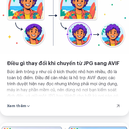
của
bạn
lên
Điều gì thay đổi khi chuyển từ JPG sang AVIF
Bức ảnh trông y như cũ ở kích thước nhỏ hơn nhiều, đó là
toàn bộ điểm. Điều để cân nhắc là hỗ trợ: AVIF được các
trình duyệt hiện nay đọc nhưng không phải mọi ứng dụng,
máy in hay phần mềm cũ, nên dùng nó nơi bạn kiểm soát
đích đến, và giữ một JPG hay WebP cho bất kỳ nơi nào có
thể từ chối nó.
Xem thêm
Tải