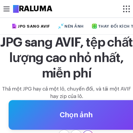
A
RALUMA
JPG SANG AVIF
NÉN ẢNH
THAY ĐỔI KÍCH
AVIF
CẮT
JPG sang AVIF, tệp chất
Cắt ảnh
lượng cao nhỏ nhất,
Cắt ảnh hình tròn
TỐI ƯU HÓA
miễn phí
Nén ảnh
Thả một JPG hay cả một lô, chuyển đổi, và tải một AVIF
Tăng độ phân giải ảnh
hay zip của lô.
Xóa nền ảnh
Chọn ảnh
CHỈNH SỬA
Thay đổi kích thước ảnh