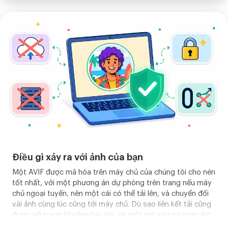
Tải
ảnh
của
bạn
lên
Điều gì xảy ra với ảnh của bạn
Một AVIF được mã hóa trên máy chủ của chúng tôi cho nén
tốt nhất, với một phương án dự phòng trên trang nếu máy
chủ ngoại tuyến, nên một cái có thể tải lên, và chuyển đổi
vài ảnh cùng lúc cũng tới máy chủ. Dù sao liên kết tải cũng
được gỡ trong khoảng hai giờ, và một nút xóa nó ngay lúc
bạn có tệp của mình, nên không có gì còn lại. Mở bảng