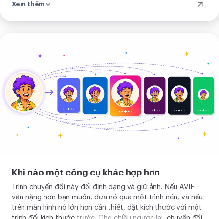
Xem thêm
mạng để xem đường nào đã chạy.
Tải
ảnh
của
bạn
lên
Khi nào một công cụ khác hợp hơn
Trình chuyển đổi này đổi định dạng và giữ ảnh. Nếu AVIF
vẫn nặng hơn bạn muốn, đưa nó qua một
trình nén
, và nếu
trên màn hình nó lớn hơn cần thiết, đặt kích thước với một
trình đổi kích thước
trước. Cho chiều ngược lại,
chuyển đổi