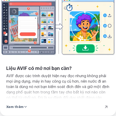
ảnh
của
bạn
lên
Liệu AVIF có mở nơi bạn cần?
AVIF được các trình duyệt hiện nay đọc nhưng không phải
mọi ứng dụng, máy in hay công cụ cũ hơn, nên nước đi an
toàn là dùng nó nơi bạn kiểm soát đích đến và giữ một định
dạng phổ quát hơn trong tầm tay cho bất kỳ nơi nào còn
có thể từ chối nó. Đó là sự đánh đổi duy nhất đáng cân
nhắc trước khi buộc cả một thư viện vào AVIF.
Xem thêm