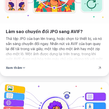
theo độ trong suốt, nên một vùng mờ
vẫn trong. Nó đọc JPG, và cả một lô
của chúng, và trả về một AVIF hay zip
của lô. Không có gì để học hay cài đặt.
Làm sao chuyển đổi JPG sang AVIF?
Thả JPG của bạn và chuyển đổi.
Thả tệp JPG của bạn lên trang, hoặc chọn từ thiết bị, và nó
sẵn sàng chuyển đổi ngay. Nhấn nút và AVIF của bạn quay
lại để tải trong vài giây, một tệp cho một ảnh hay một zip
cho một lô. Một ảnh được dựng lại trên trang, trong khi
một AVIF được mã hóa trên máy chủ của chúng tôi với một
phương án dự phòng trên trang. Không có gì phải đặt
Xem thêm
trước.
Tải
ảnh
của
bạn