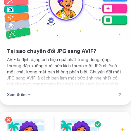
lên
Tại sao chuyển đổi JPG sang AVIF?
AVIF là định dạng ảnh hiệu quả nhất trong dùng rộng,
thường đáp xuống dưới nửa kích thước một JPG nhiều ở
một chất lượng mắt bạn không phân biệt. Chuyển đổi một
JPG sang AVIF là cách bạn làm một bức ảnh nhẹ nhất có
thể cho một trang nhanh hay một ngân sách lưu trữ chật,
khi bạn biết nơi nó đi có thể đọc AVIF.
Xem thêm
Tải
ảnh