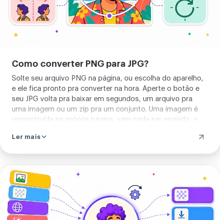
então qualquer área vazada sai branca.
Ele lê PNG, e um lote inteiro deles, e
devolve um JPG ou um zip do
conjunto. Não há nada para aprender
Como converter PNG para JPG?
nem para instalar primeiro. Solte seu
Solte seu arquivo PNG na página, ou escolha do aparelho,
PNG e converta.
e ele fica pronto pra converter na hora. Aperte o botão e
seu JPG volta pra baixar em segundos, um arquivo pra
uma imagem ou um zip pra um conjunto. Uma imagem é
reconstruída na própria página, sem nada ser enviado, e
converter várias de uma vez usa o nosso servidor. Não há
Ler mais
nada a configurar antes.
Enviar
sua
imagem