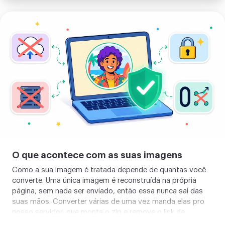
Enviar
sua
imagem
O que acontece com as suas imagens
Como a sua imagem é tratada depende de quantas você
converte. Uma única imagem é reconstruída na própria
página, sem nada ser enviado, então essa nunca sai das
suas mãos. Converter várias de uma vez manda elas pro
nosso servidor, que monta o zip e remove o link de
download em cerca de duas horas, e um botão apaga ele