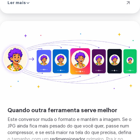
Ler mais
no instante em que você o tem. Dá pra confirmar no painel
de rede, onde uma imagem não faz nenhuma chamada.
Enviar
sua
imagem
Quando outra ferramenta serve melhor
Este conversor muda o formato e mantém a imagem. Se o
JPG ainda fica mais pesado do que você quer, passe num
compressor
, e se está maior na tela do que precisa, defina
o tamanho com um
redimensionador
primeiro. Pra ir no