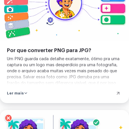
Por que converter PNG para JPG?
Um PNG guarda cada detalhe exatamente, ótimo pra uma
captura ou um logo mas desperdício pra uma fotografia,
onde o arquivo acaba muitas vezes mais pesado do que
precisa. Salvar essa foto como JPG derruba pra uma
fração do tamanho sem diferença visível, que é por isso
que JPG é o que você manda por e-mail, posta num
Ler mais
formulário, ou sobe quando um site reclama que um PNG é
grande demais.
Enviar
sua