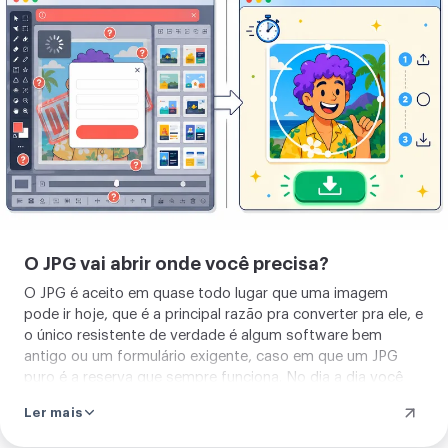
sua
imagem
O JPG vai abrir onde você precisa?
O JPG é aceito em quase todo lugar que uma imagem
pode ir hoje, que é a principal razão pra converter pra ele, e
o único resistente de verdade é algum software bem
antigo ou um formulário exigente, caso em que um JPG
puro é a reserva que sempre funciona. No dia a dia você
não esbarra em parede.
Ler mais