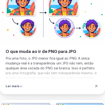
imagem
O que muda ao ir de PNG para JPG
Pra uma foto, o JPG menor fica igual ao PNG. A única
mudança real é a transparência: um JPG não tem, então
qualquer área vazada do PNG sai branca. Isso é perfeito
pra uma fotografia, que não tem transparência mesmo, e
errado pra um logo ou ícone feito pra sentar num fundo
colorido, onde você manteria o PNG ou converteria pra
Ler mais
WebP.
Enviar