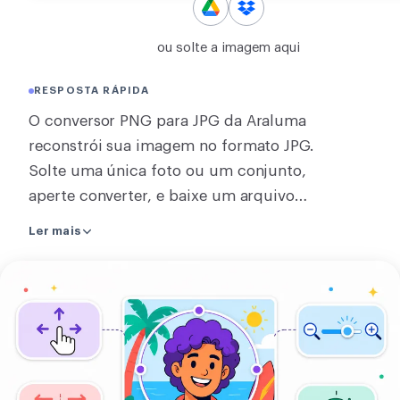
CONVERTER
ou solte a imagem aqui
Converter
RESPOSTA RÁPIDA
OUTROS
O conversor PNG para JPG da Araluma
Converter JPG para PDF
reconstrói sua imagem no formato JPG.
Solte uma única foto ou um conjunto,
aperte converter, e baixe um arquivo
ou um zip do conjunto. Um PNG
Ler mais
pesado vira um JPG uma fração do
tamanho. Uma imagem é convertida na
Enviar
própria página, sem nada ser enviado,
sua
enquanto converter várias de uma vez
imagem
usa o nosso servidor e o link de
download some em cerca de duas
horas. Um JPG não tem transparência,