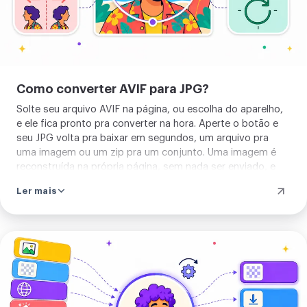
transparência, então qualquer área
vazada sai branca. Ele lê AVIF, e um lote
inteiro deles, e devolve um JPG ou um
zip do conjunto. Não há nada para
Como converter AVIF para JPG?
aprender nem para instalar primeiro.
Solte seu arquivo AVIF na página, ou escolha do aparelho,
Solte seu AVIF e converta.
e ele fica pronto pra converter na hora. Aperte o botão e
seu JPG volta pra baixar em segundos, um arquivo pra
uma imagem ou um zip pra um conjunto. Uma imagem é
reconstruída na própria página, sem nada ser enviado, e
converter várias de uma vez usa o nosso servidor. Não há
Ler mais
nada a configurar antes.
Enviar
sua
imagem