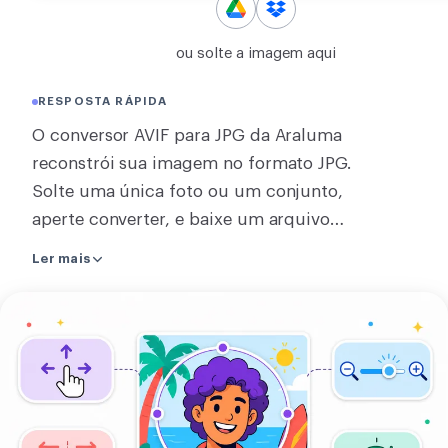
CONVERTER
ou solte a imagem aqui
Converter
RESPOSTA RÁPIDA
OUTROS
O conversor AVIF para JPG da Araluma
Converter JPG para PDF
reconstrói sua imagem no formato JPG.
Solte uma única foto ou um conjunto,
aperte converter, e baixe um arquivo
ou um zip do conjunto. Um AVIF que
Ler mais
apps antigos recusam vira um JPG que
todo app abre. Uma imagem é
Enviar
convertida na própria página, sem
sua
nada ser enviado, enquanto converter
imagem
várias de uma vez usa o nosso servidor
e o link de download some em cerca de
duas horas. Um JPG não tem