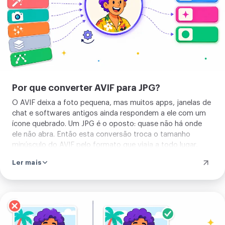
Por que converter AVIF para JPG?
O AVIF deixa a foto pequena, mas muitos apps, janelas de
chat e softwares antigos ainda respondem a ele com um
ícone quebrado. Um JPG é o oposto: quase não há onde
ele não abra. Então esta conversão troca o tamanho
minúsculo do AVIF pelo formato que viaja a todo lugar,
exatamente o que você quer quando algo precisa só
Ler mais
funcionar num e-mail, num formulário, ou num app que
ainda não ouviu falar de AVIF.
Enviar
sua