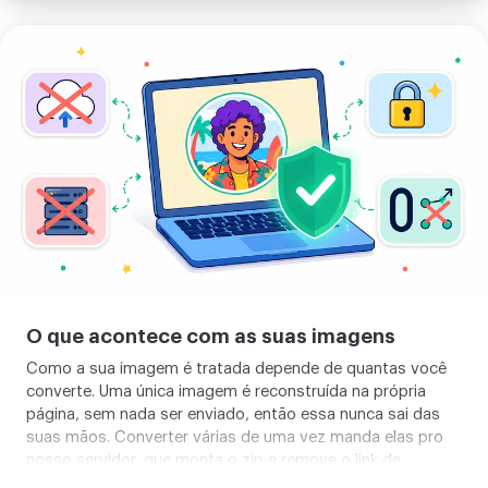
Enviar
sua
imagem
O que acontece com as suas imagens
Como a sua imagem é tratada depende de quantas você
converte. Uma única imagem é reconstruída na própria
página, sem nada ser enviado, então essa nunca sai das
suas mãos. Converter várias de uma vez manda elas pro
nosso servidor, que monta o zip e remove o link de
download em cerca de duas horas, e um botão apaga ele