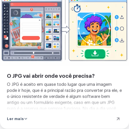
sua
imagem
O JPG vai abrir onde você precisa?
O JPG é aceito em quase todo lugar que uma imagem
pode ir hoje, que é a principal razão pra converter pra ele, e
o único resistente de verdade é algum software bem
antigo ou um formulário exigente, caso em que um JPG
puro é a reserva que sempre funciona. No dia a dia você
não esbarra em parede.
Ler mais