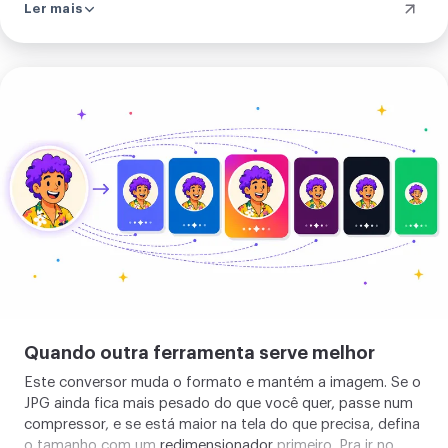
Ler mais
no instante em que você o tem. Dá pra confirmar no painel
de rede, onde uma imagem não faz nenhuma chamada.
Enviar
sua
imagem
Quando outra ferramenta serve melhor
Este conversor muda o formato e mantém a imagem. Se o
JPG ainda fica mais pesado do que você quer, passe num
compressor
, e se está maior na tela do que precisa, defina
o tamanho com um
redimensionador
primeiro. Pra ir no