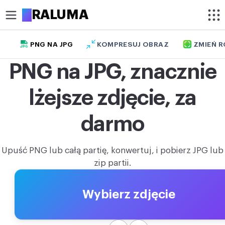
A
RALUMA
PNG NA JPG
KOMPRESUJ OBRAZ
ZMIEŃ 
PRZYTNIJ
PNG na JPG, znacznie
Przytnij obraz
lżejsze zdjęcie, za
Przytnij zdjęcie do koła
OPTYMALIZUJ
darmo
Kompresuj obraz
Upuść PNG lub całą partię, konwertuj, i pobierz JPG lub
Powiększ obraz
zip partii.
Usuń tło
Wybierz zdjęcie
EDYTUJ
Zmień rozmiar obrazu