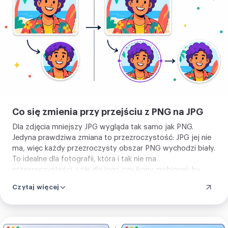
obraz
Co się zmienia przy przejściu z PNG na JPG
Dla zdjęcia mniejszy JPG wygląda tak samo jak PNG.
Jedyna prawdziwa zmiana to przezroczystość: JPG jej nie
ma, więc każdy przezroczysty obszar PNG wychodzi biały.
To idealne dla fotografii, która i tak nie ma
przezroczystości, i złe dla logo czy ikony zrobionej, by
siedzieć na kolorowym tle, gdzie zachowałbyś PNG lub
Czytaj więcej
przekonwertował na WebP.
Prześlij