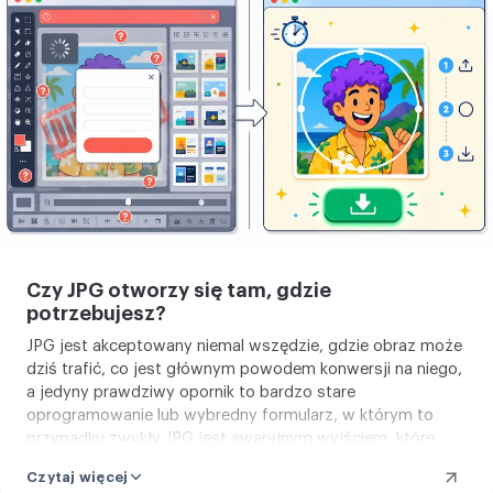
swój
obraz
Czy JPG otworzy się tam, gdzie
potrzebujesz?
JPG jest akceptowany niemal wszędzie, gdzie obraz może
dziś trafić, co jest głównym powodem konwersji na niego,
a jedyny prawdziwy opornik to bardzo stare
oprogramowanie lub wybredny formularz, w którym to
przypadku zwykły JPG jest awaryjnym wyjściem, które
zawsze działa. W codziennym użyciu nie uderzysz w mur.
Czytaj więcej