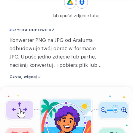
KONWERTUJ
lub upuść zdjęcie tutaj
Konwertuj
SZYBKA ODPOWIEDŹ
INNE
Konwerter PNG na JPG od Araluma
JPG do PDF
odbudowuje twój obraz w formacie
JPG. Upuść jedno zdjęcie lub partię,
naciśnij konwertuj, i pobierz plik lub
zip partii. Ciężki PNG staje się JPG
Czytaj więcej
ułamkiem rozmiaru. Jeden obraz jest
konwertowany na stronie, bez
Prześlij
wysyłania czegokolwiek, podczas gdy
swój
konwertowanie kilku naraz używa
obraz
naszego serwera, a link do pobrania
znika w około dwie godziny. JPG nie ma
przezroczystości, więc każdy