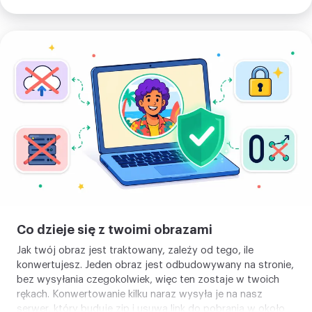
Prześlij
swój
obraz
Co dzieje się z twoimi obrazami
Jak twój obraz jest traktowany, zależy od tego, ile
konwertujesz. Jeden obraz jest odbudowywany na stronie,
bez wysyłania czegokolwiek, więc ten zostaje w twoich
rękach. Konwertowanie kilku naraz wysyła je na nasz
serwer, który buduje zip i usuwa link do pobrania w około