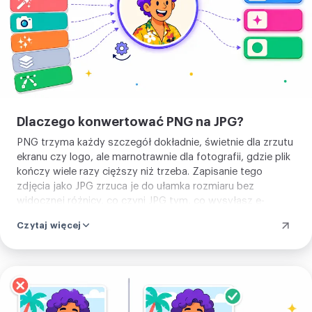
Dlaczego konwertować PNG na JPG?
PNG trzyma każdy szczegół dokładnie, świetnie dla zrzutu
ekranu czy logo, ale marnotrawnie dla fotografii, gdzie plik
kończy wiele razy cięższy niż trzeba. Zapisanie tego
zdjęcia jako JPG zrzuca je do ułamka rozmiaru bez
widocznej różnicy, co czyni JPG tym, co wysyłasz e-
mailem, postujesz na formularzu, czy ładujesz, gdy strona
Czytaj więcej
narzeka, że PNG jest za duży.
Prześlij
swój