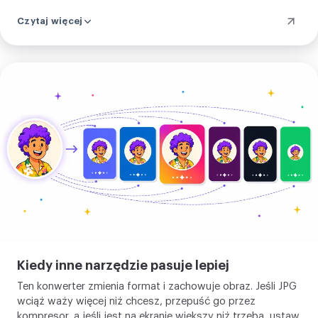
dwie godziny, a przycisk kasuje go w chwili, gdy go masz.
Czytaj więcej
Możesz to potwierdzić w panelu sieci, gdzie jeden obraz
nie robi żadnego wywołania.
Prześlij
swój
obraz
Kiedy inne narzędzie pasuje lepiej
Ten konwerter zmienia format i zachowuje obraz. Jeśli JPG
wciąż waży więcej niż chcesz, przepuść go przez
kompresor
, a jeśli jest na ekranie większy niż trzeba, ustaw