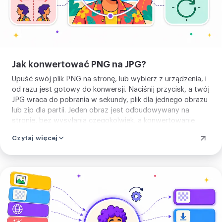
przezroczysty obszar wychodzi biały.
Czyta PNG, i całą partię, i zwraca JPG
lub zip partii. Nie ma czego się uczyć
ani co instalować. Upuść swój PNG i
Jak konwertować PNG na JPG?
konwertuj.
Upuść swój plik PNG na stronę, lub wybierz z urządzenia, i
od razu jest gotowy do konwersji. Naciśnij przycisk, a twój
JPG wraca do pobrania w sekundy, plik dla jednego obrazu
lub zip dla partii. Jeden obraz jest odbudowywany na
stronie, bez wysyłania czegokolwiek, a konwertowanie
kilku naraz używa naszego serwera. Nie ma czego
Czytaj więcej
ustawiać wcześniej.
Prześlij
swój
obraz