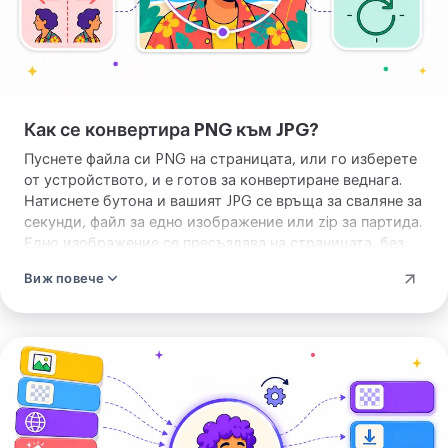
два часа. JPG няма прозрачност, тъй
че всяка прозрачна област излиза
бяла. Той чете PNG, и цяла партида
от тях, и връща JPG или zip на
Как се конвертира PNG към JPG?
партидата. Няма какво да учите и
Пуснете файла си PNG на страницата, или го изберете
какво да инсталирате. Пуснете
от устройството, и е готов за конвертиране веднага.
вашия PNG и конвертирайте.
Натиснете бутона и вашият JPG се връща за сваляне за
секунди, файл за едно изображение или zip за партида.
Едно изображение се пресъздава на страницата, без
да се изпраща нищо, а конвертирането на няколко
Виж повече
наведнъж използва нашия сървър. Няма какво да
нагласяте предварително.
Качете
изображението
си