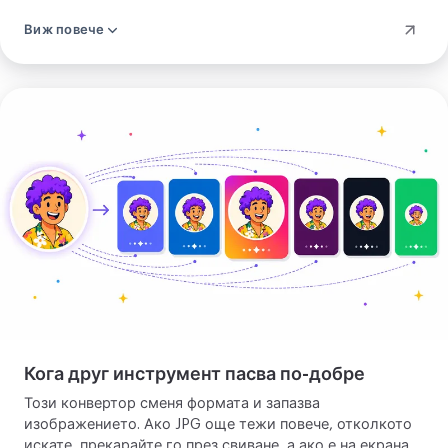
изгражда zip и маха връзката за сваляне за около два
Виж повече
часа, а бутон я трие в мига, в който я имате. Може да
го проверите в мрежовия панел, където едно
изображение не прави никакво повикване.
Качете
изображението
си
Кога друг инструмент пасва по-добре
Този конвертор сменя формата и запазва
изображението. Ако JPG още тежи повече, отколкото
искате, прекарайте го през
свиване
, а ако е на екрана