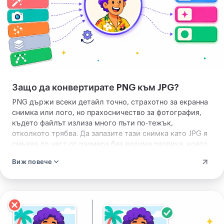
Защо да конвертирате PNG към JPG?
PNG държи всеки детайл точно, страхотно за екранна
снимка или лого, но прахосничество за фотография,
където файлът излиза много пъти по-тежък,
отколкото трябва. Да запазите тази снимка като JPG я
смъква до част от размера без видима разлика, което
прави JPG това, което пращате по имейл, постите във
Виж повече
формуляр, или качвате, когато сайт се оплаче, че PNG
е твърде голям.
Качете
изображението