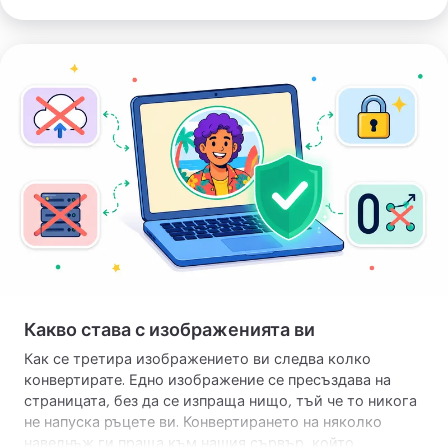
Качете
изображението
си
Какво става с изображенията ви
Как се третира изображението ви следва колко
конвертирате. Едно изображение се пресъздава на
страницата, без да се изпраща нищо, тъй че то никога
не напуска ръцете ви. Конвертирането на няколко
наведнъж ги праща към нашия сървър, който