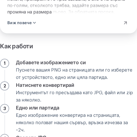
по-голям, отколкото трябва, задайте размера със
промяна на размера
първо. За обратната посока,
конвертирайте JPG обратно към PNG
.
Виж повече
Как работи
Добавете изображението си
1
Пуснете вашия PNG на страницата или го изберете
от устройството, едно или цяла партида.
Натиснете конвертирай
2
Инструментът го пресъздава като JPG, файл или zip
за няколко.
Едно или партида
3
Едно изображение конвертира на страницата,
няколко ползват нашия сървър, връзка изчезва за
~2ч.