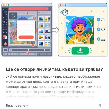
Качете
изображението
си
Ще се отвори ли JPG там, където ви трябва?
JPG се приема почти навсякъде, където изображение
може да отиде днес, което е главната причина да
конвертирате към него, а единственият истински инат
е много стар софтуер или придирчив формуляр, в
който случай обикновен JPG е резервният вариант,
който винаги работи. В ежедневието не се удряте в
Виж повече
стена.