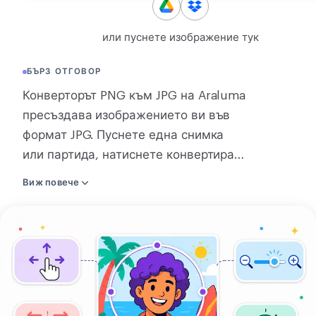
КОНВЕРТИРАНЕ
или пуснете изображение тук
Конвертиране
БЪРЗ ОТГОВОР
ДРУГИ
Конверторът PNG към JPG на Araluma
JPG в PDF
пресъздава изображението ви във
формат JPG. Пуснете една снимка
или партида, натиснете конвертирай,
и свалете файл или zip на партидата.
Виж повече
Тежък PNG става JPG част от
размера. Едно изображение се
Качете
конвертира направо на страницата,
изображението
без да се изпраща нищо, докато
си
конвертирането на няколко
наведнъж използва нашия сървър и
връзката за сваляне изчезва за около