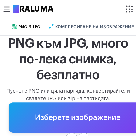
A
RALUMA
PNG В JPG
КОМПРЕСИРАНЕ НА ИЗОБРАЖЕНИЕ
ИЗРЕЖИ
PNG към JPG, много
Изрязване на изображение
по-лека снимка,
Изрязване на снимка в кръг
ОПТИМИЗИРАНЕ
безплатно
Компресиране на изображение
Пуснете PNG или цяла партида, конвертирайте, и
Премахване на фон
свалете JPG или zip на партидата.
Увеличаване на изображение
Изберете изображение
РЕДАКТИРАНЕ
Преоразмеряване на изображение