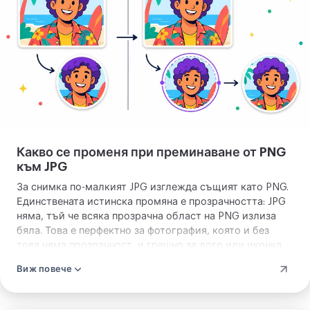
си
Какво се променя при преминаване от PNG
към JPG
За снимка по-малкият JPG изглежда същият като PNG.
Единствената истинска промяна е прозрачността: JPG
няма, тъй че всяка прозрачна област на PNG излиза
бяла. Това е перфектно за фотография, която и без
това няма прозрачност, и грешно за лого или иконка,
направена да седи на цветен фон, където бихте
Виж повече
запазили PNG или конвертирали към WebP.