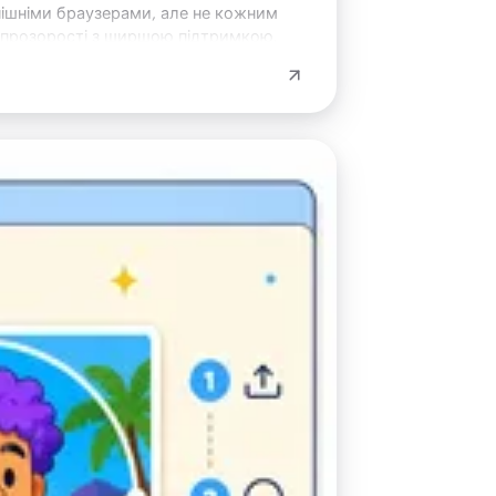
инішніми браузерами, але не кожним
я прозорості з ширшою підтримкою.