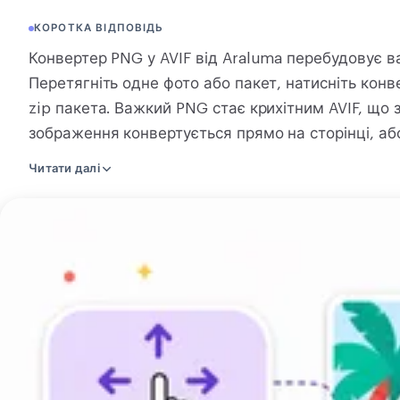
КОНВЕРТАЦІЯ
КОРОТКА ВІДПОВІДЬ
Конвертація
Конвертер PNG у AVIF від Araluma перебудовує в
Перетягніть одне фото або пакет, натисніть конв
ІНШІ
zip пакета. Важкий PNG стає крихітним AVIF, що з
JPG у PDF
зображення конвертується прямо на сторінці, або
тоді як конвертувати кілька разом використовує 
Читати далі
завантаження зникає приблизно за дві години. AV
ділянка лишається чистою. Він читає PNG, і цілий 
Завантажте
пакета. Нічого вчити й нічого встановлювати. Пе
зображення