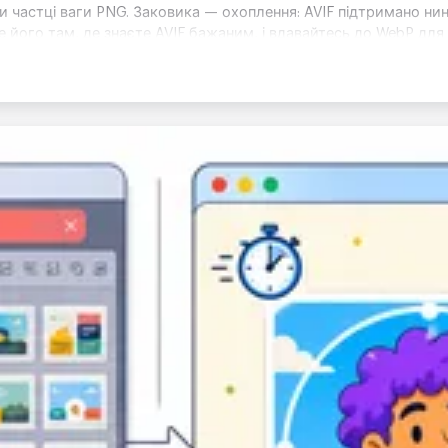
ри частці ваги PNG. Заковика — охоплення: AVIF підтримано н
 його там, де знаєте AVIF бажаним, і вдавайтесь до WebP дл