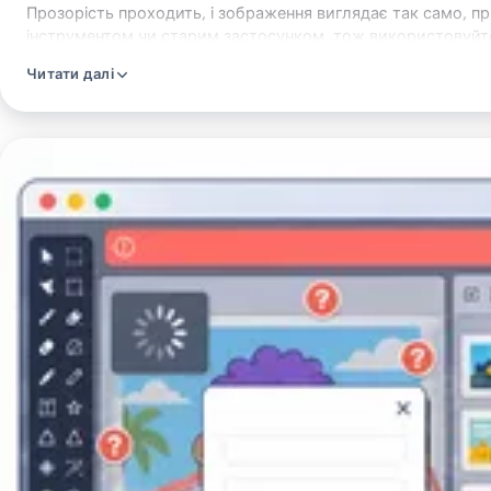
Прозорість проходить, і зображення виглядає так само, п
інструментом чи старим застосунком, тож використовуйте
Читати далі
Завантажте
зображення