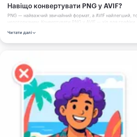
Навіщо конвертувати PNG у AVIF?
PNG — найважчий звичайний формат, а AVIF найлегший, т
недоторканим. Конвертувати PNG у AVIF — хід для графіки
Читати далі
Завантажте
зображення