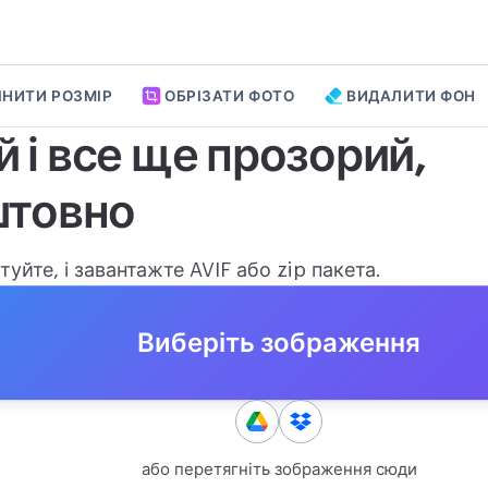
ІНИТИ РОЗМІР
ОБРІЗАТИ ФОТО
ВИДАЛИТИ ФОН
й і все ще прозорий,
штовно
уйте, і завантажте AVIF або zip пакета.
Виберіть зображення
або перетягніть зображення сюди