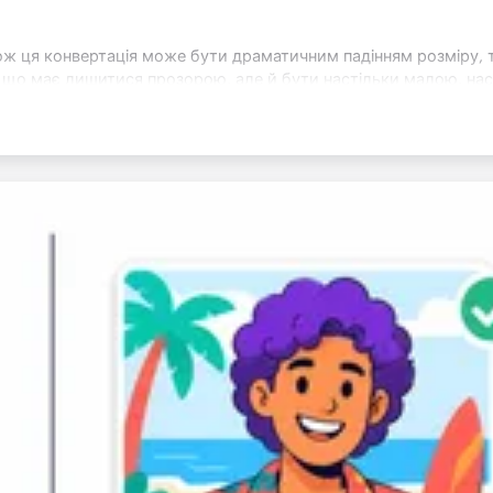
ож ця конвертація може бути драматичним падінням розміру,
, що має лишитися прозорою, але й бути настільки малою, нас