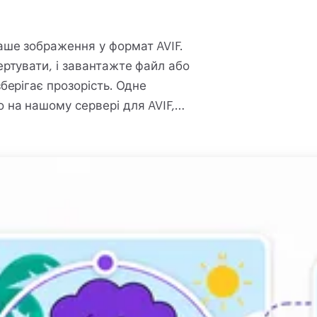
аше зображення у формат AVIF.
ертувати, і завантажте файл або
берігає прозорість. Одне
 на нашому сервері для AVIF,
наш сервер, і посилання на
IF несе прозорість, тож прозора
пакет їх, і повертає AVIF або zip
ретягніть ваш PNG і конвертуйте.