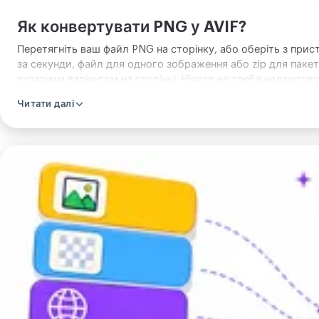
Як конвертувати PNG у AVIF?
Перетягніть ваш файл PNG на сторінку, або оберіть з прист
за секунди, файл для одного зображення або zip для пакета
запасним варіантом на сторінці. Нічого не треба налаштову
Читати далі
Завантажте
зображення