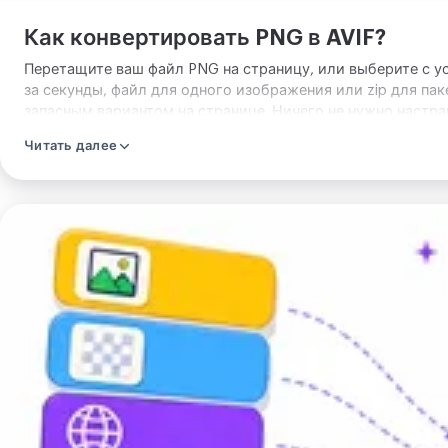
Как конвертировать PNG в AVIF?
Перетащите ваш файл PNG на страницу, или выберите с ус
за секунды, файл для одного изображения или zip для пак
запасным вариантом на странице. Ничего не нужно настра
Читать далее
Загрузите
изображение