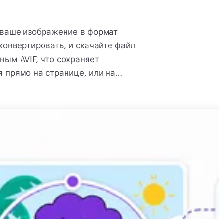
т ваше изображение в формат
конвертировать, и скачайте файл
ным AVIF, что сохраняет
 прямо на странице, или на
ть несколько сразу использует
имерно за два часа. AVIF несёт
тся чистой. Он читает PNG, и
а. Нечего учить и нечего
руйте.