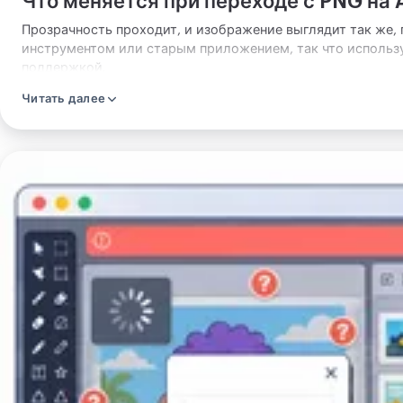
Что меняется при переходе с PNG на 
Прозрачность проходит, и изображение выглядит так же, 
инструментом или старым приложением, так что используй
поддержкой.
Читать далее
Загрузите
изображение