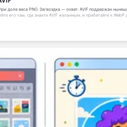
AVIF
при доле веса PNG. Загвоздка — охват: AVIF поддержан ныне
те его там, где знаете AVIF желанным, и прибегайте к WebP