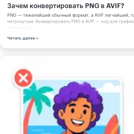
Зачем конвертировать PNG в AVIF?
PNG — тяжелейший обычный формат, а AVIF легчайший, т
нетронутым. Конвертировать PNG в AVIF — ход для графи
позволяют.
Читать далее
Загрузите
изображение