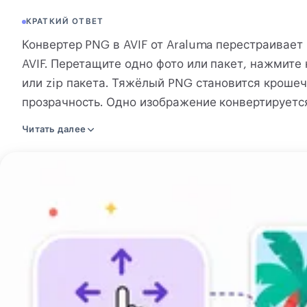
КОНВЕРТАЦИЯ
КРАТКИЙ ОТВЕТ
Конвертация
Конвертер PNG в AVIF от Araluma перестраивае
AVIF. Перетащите одно фото или пакет, нажмите 
ПРОЧИЕ
или zip пакета. Тяжёлый PNG становится крошеч
JPG в PDF
прозрачность. Одно изображение конвертируется
нашем сервере для AVIF, тогда как конвертирова
Читать далее
наш сервер, и ссылка на скачивание исчезает пр
прозрачность, так что прозрачная область остаё
Загрузите
целый пакет их, и возвращает AVIF или zip пакет
изображение
устанавливать. Перетащите ваш PNG и конверти