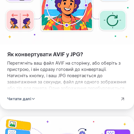
конвертувати кілька разом
використовує наш сервер, і
посилання на завантаження зникає
приблизно за дві години. JPG не має
прозорості, тож будь-яка прозора
ділянка виходить білою. Він читає
Як конвертувати AVIF у JPG?
AVIF, і цілий пакет їх, і повертає JPG
Перетягніть ваш файл AVIF на сторінку, або оберіть з
або zip пакета. Нічого вчити й нічого
пристрою, і він одразу готовий до конвертації.
встановлювати. Перетягніть ваш AVIF
Натисніть кнопку, і ваш JPG повертається до
і конвертуйте.
завантаження за секунди, файл для одного зображення
або zip для пакета. Одне зображення перебудовується
на сторінці, без надсилання чогось, а конвертувати
Читати далі
кілька разом використовує наш сервер. Нічого не
треба налаштовувати заздалегідь.
Завантажте
зображення