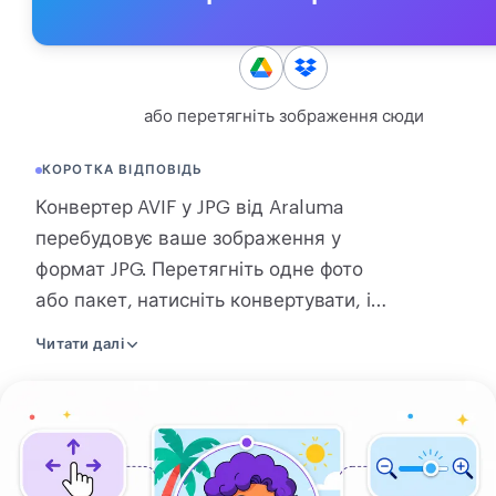
КОНВЕРТАЦІЯ
Конвертація
або перетягніть зображення сюди
ІНШІ
JPG у PDF
КОРОТКА ВІДПОВІДЬ
Конвертер AVIF у JPG від Araluma
перебудовує ваше зображення у
формат JPG. Перетягніть одне фото
або пакет, натисніть конвертувати, і
завантажте файл або zip пакета. AVIF,
Читати далі
що старі застосунки відхиляють, стає
JPG, що відкриває будь-який
Завантажте
застосунок. Одне зображення
зображення
конвертується прямо на сторінці, без
надсилання чогось, тоді як