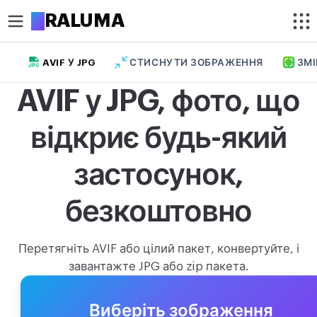
A
RALUMA
AVIF У JPG
СТИСНУТИ ЗОБРАЖЕННЯ
ЗМІ
ОБРІЗАТИ
AVIF у JPG, фото, що
Обрізати фото
відкриє будь-який
Обрізати фото по колу
ОПТИМІЗАЦІЯ
застосунок,
Стиснути зображення
безкоштовно
Видалити фон
Збільшити зображення
Перетягніть AVIF або цілий пакет, конвертуйте, і
завантажте JPG або zip пакета.
РЕДАГУВАННЯ
Змінити розмір
Виберіть зображення