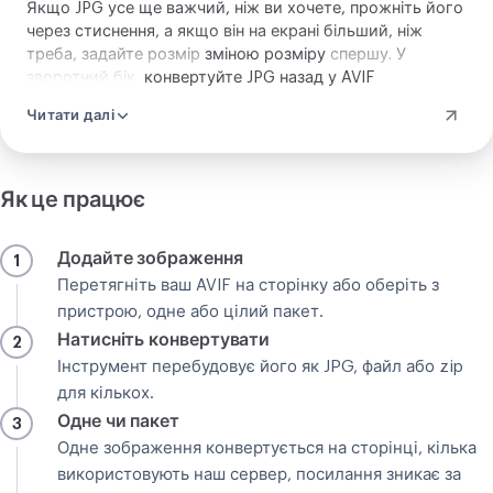
Якщо JPG усе ще важчий, ніж ви хочете, прожніть його
через
стиснення
, а якщо він на екрані більший, ніж
треба, задайте розмір
зміною розміру
спершу. У
зворотний бік,
конвертуйте JPG назад у AVIF
.
Читати далі
Як це працює
Додайте зображення
1
Перетягніть ваш AVIF на сторінку або оберіть з
пристрою, одне або цілий пакет.
Натисніть конвертувати
2
Інструмент перебудовує його як JPG, файл або zip
для кількох.
Одне чи пакет
3
Одне зображення конвертується на сторінці, кілька
використовують наш сервер, посилання зникає за