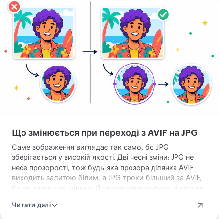
зображення
Що змінюється при переході з AVIF на JPG
Саме зображення виглядає так само, бо JPG
зберігається у високій якості. Дві чесні зміни: JPG не
несе прозорості, тож будь-яка прозора ділянка AVIF
виходить залитою білим, а JPG трохи більший за AVIF,
бо не пакує так щільно. Для звичайного фото нічого не
важить, для логотипа з чистим фоном збережіть
Читати далі
прозорість, ідучи в PNG чи WebP.