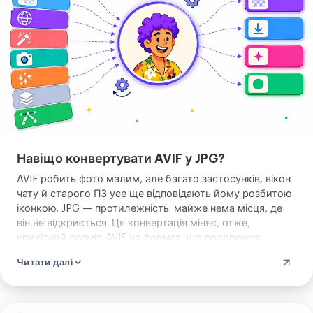
Навіщо конвертувати AVIF у JPG?
AVIF робить фото малим, але багато застосунків, вікон
чату й старого ПЗ усе ще відповідають йому розбитою
іконкою. JPG — протилежність: майже нема місця, де
він не відкриється. Ця конвертація міняє, отже,
крихітний розмір AVIF на формат, що подорожує
всюди, саме те, що вам треба, коли щось просто має
Читати далі
працювати в листі, формі, чи застосунку, що не чув про
AVIF.
Завантажте