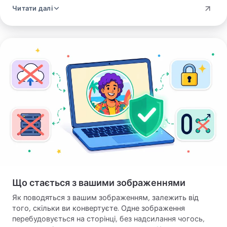
У побуті ви не впираєтесь у стіну.
Читати далі
Завантажте
зображення
Що стається з вашими зображеннями
Як поводяться з вашим зображенням, залежить від
того, скільки ви конвертуєте. Одне зображення
перебудовується на сторінці, без надсилання чогось,