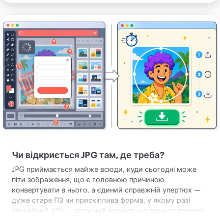
Завантажте
зображення
Чи відкриється JPG там, де треба?
JPG приймається майже всюди, куди сьогодні може
піти зображення, що є головною причиною
конвертувати в нього, а єдиний справжній упертюх —
дуже старе ПЗ чи прискіплива форма, у якому разі
звичайний JPG — запасний варіант, що завжди працює.