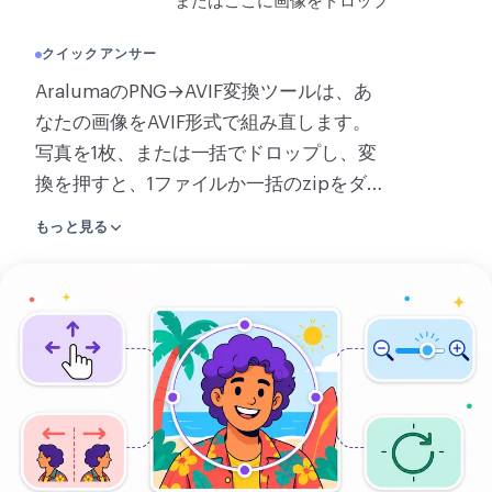
またはここに画像をドロップ
変換
クイックアンサー
変換
AralumaのPNG→AVIF変換ツールは、あ
その他
なたの画像をAVIF形式で組み直します。
JPGをPDFに変換
写真を1枚、または一括でドロップし、変
換を押すと、1ファイルか一括のzipをダウ
ンロードできます。重いPNGが、透明を
もっと見る
保つ極小のAVIFになる。1枚はページ上で
そのまま変換され、AVIFはサーバーで処
画
理し、複数をまとめて変換するときはサ
像
ーバーを使い、ダウンロードリンクは約2
を
時間で消えます。AVIFは透明部分を保つ
ア
ので、半透明の箇所はそのまま透けま
ッ
す。PNGを、そしてその一括を読み込
プ
み、AVIFか一括のzipを返します。学ぶこ
ロ
とも入れるものもありません。PNGをド