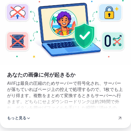
像
を
ア
ッ
プ
ロ
ー
ド
あなたの画像に何が起きるか
AVIFは最良の圧縮のためサーバーで符号化され、サーバー
が落ちていればページ上の控えで処理するので、1枚でも上
がり得ます。複数をまとめて変換するときもサーバーへ行
きます。どちらにせよダウンロードリンクは約2時間で外
れ、ボタンを押せばファイルを手にした瞬間に消せるの
で、何も残りません。どの経路を通ったかはネットワーク
もっと見る
パネルで見られます。