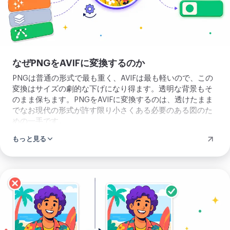
ロ
ー
ド
なぜPNGをAVIFに変換するのか
PNGは普通の形式で最も重く、AVIFは最も軽いので、この
変換はサイズの劇的な下げになり得ます。透明な背景もそ
のまま保ちます。PNGをAVIFに変換するのは、透けたまま
でなお現代の形式が許す限り小さくある必要のある図のた
めの一手です。
もっと見る
画
像
を
ア