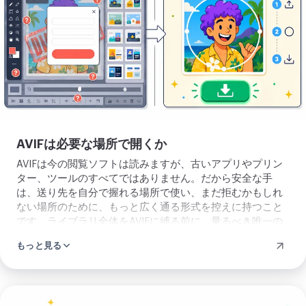
ア
ッ
プ
ロ
ー
ド
AVIFは必要な場所で開くか
AVIFは今の閲覧ソフトは読みますが、古いアプリやプリン
ター、ツールのすべてではありません。だから安全な手
は、送り先を自分で握れる場所で使い、まだ拒むかもしれ
ない場所のために、もっと広く通る形式を控えに持つこと
です。ライブラリ全体をAVIFに縛る前に、量るべき唯一の
妥協点はこれです。
もっと見る
画