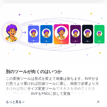
画
像
を
ア
ッ
プ
ロ
ー
ド
別のツールが向くのはいつか
この変換ツールは形式を変えて画像は保ちます。AVIFがま
だ思うより重ければ
圧縮ツール
に通し、画面で必要より大
きければ先に
サイズ変更ツール
で大きさを決めてくださ
い。逆向きには
AVIFをPNGに戻して変換
できます。
もっと見る