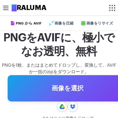
A
RALUMA
PNG から AVIF
画像を圧縮
画像をリサイズ
AVIF
クロップ
PNGをAVIFに、極小で
画像を丸く切り抜く
なお透明、無料
画像を切り抜く
最適化
PNGを1枚、またはまとめてドロップし、変換して、AVIF
画像を圧縮
か一括のzipをダウンロード。
画像を高画質化
画像を選択
背景を削除
編集
画像をリサイズ