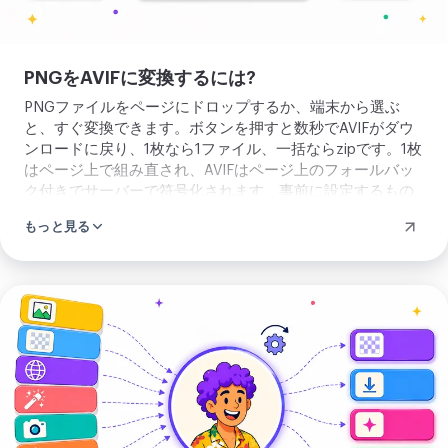
ー
ロップして変換してください。
ド
PNGをAVIFに変換するには?
PNGファイルをページにドロップするか、端末から選ぶ
と、すぐ変換できます。ボタンを押すと数秒でAVIFがダウ
ンロードに戻り、1枚なら1ファイル、一括ならzipです。1枚
はページ上で組み直され、AVIFはページ上のフォールバッ
ク付きでサーバーで符号化されます。事前に設定するもの
はありません。
もっと見る
画
像
を
ア
ッ
プ