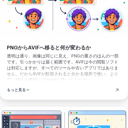
ッ
プ
ロ
ー
ド
PNGからAVIFへ移ると何が変わるか
透明は通り、画像は同じに見え、PNGの重さのほんの一部
です。引っかかりは届く範囲です。AVIFは今の閲覧ソフト
は対応しますが、すべてのツールや古いアプリではありま
せん。だからAVIFが歓迎されると分かる場所で使い、より
広い対応の透明にはWebPに退いてください。
もっと見る
画
像
を