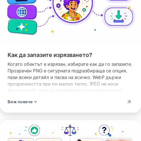
Как да запазите изрязването?
Когато обектът е изрязан, избирате как да го запазите.
Прозрачен PNG е сигурната подразбираща се опция,
пази всеки детайл и пасва на всичко. WebP държи
прозрачността при по-малко тегло. JPEG не носи
прозрачност, така че изрязването се полага върху
плътен цвят, бял, освен ако не изберете друг. Формата
Виж повече
на обекта е една и съща във всеки случай. Сменя се
само файлът, който запазвате.
Качете
изображението