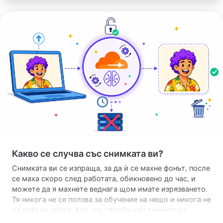
Качете
изображението
си
Какво се случва със снимката ви?
Снимката ви се изпраща, за да ѝ се махне фонът, после
се маха скоро след работата, обикновено до час, и
можете да я махнете веднага щом имате изрязването.
Тя никога не се ползва за обучение на нещо и никога не
се дава на трети. Ако сте офлайн или снимката е
голяма, същото изрязване се прави направо на