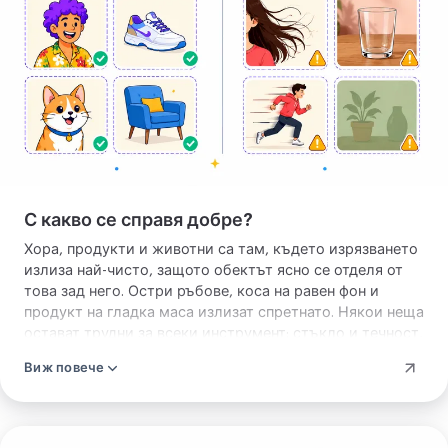
си
С какво се справя добре?
Хора, продукти и животни са там, където изрязването
излиза най-чисто, защото обектът ясно се отделя от
това зад него. Остри ръбове, коса на равен фон и
продукт на гладка маса излизат спретнато. Някои неща
остават трудни за всеки инструмент: стъкло и течност,
отражения в огледало, тънки кичури козина на пъстър
Виж повече
фон и светъл обект на светла стена. Там разчитайте да
изгладите стърчащ ръб.
Качете