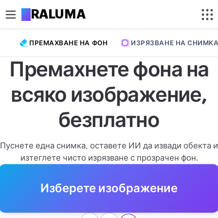
A
RALUMA
ПРЕМАХВАНЕ НА ФОН
ИЗРЯЗВАНЕ НА СНИМКА
ИЗРЕЖИ
Премахнете фона на
Изрязване на изображение
всяко изображение,
Изрязване на снимка в кръг
ОПТИМИЗИРАНЕ
безплатно
Компресиране на изображение
Пуснете една снимка, оставете ИИ да извади обекта и
Премахване на фон
изтеглете чисто изрязване с прозрачен фон.
Увеличаване на изображение
Изберете изображение
РЕДАКТИРАНЕ
Преоразмеряване на изображение