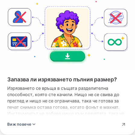
изображението
си
Запазва ли изрязването пълния размер?
Изрязването се връща в същата разделителна
способност, която сте качили. Нищо не се свива до
преглед и нищо не се ограничава, така че готова за
печат снимка остава готова, когато фонът е махнат.
Инструментът не добавя нищо към резултата, така че
изтегляте чистия обект и прозрачността около него,
Виж повече
без печат в ъгъла и без щампа в средата.