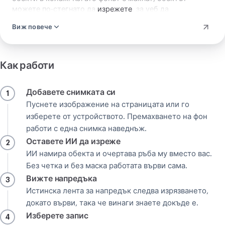
можете по-стегнато да
изрежете
, за уеб да
компресирате
или в друг формат да
преобразувате
Виж повече
според това накъде отива.
Как работи
Добавете снимката си
1
Пуснете изображение на страницата или го
изберете от устройството. Премахването на фон
работи с една снимка наведнъж.
Оставете ИИ да изреже
2
ИИ намира обекта и очертава ръба му вместо вас.
Без четка и без маска работата върви сама.
Вижте напредъка
3
Истинска лента за напредък следва изрязването,
докато върви, така че винаги знаете докъде е.
Изберете запис
4