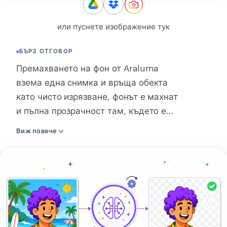
КОНВЕРТИРАНЕ
или пуснете изображение тук
Конвертиране
БЪРЗ ОТГОВОР
ДРУГИ
Премахването на фон от Araluma
JPG в PDF
взема една снимка и връща обекта
като чисто изрязване, фонът е махнат
и пълна прозрачност там, където е
бил. Пуснете изображение и ИИ
Виж повече
намира краищата на човека,
продукта или животното и го
Качете
изважда вместо вас. Запазете
изображението
резултата като прозрачен PNG или
си
WebP, или го положете върху плътен
цвят като JPEG. Изрязването се
връща в същия размер, който сте