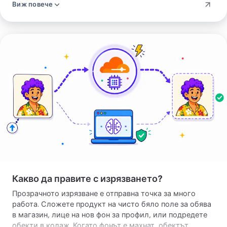
Виж повече
устройството ви, без нищо да излиза. Така или иначе
резултатът е същият чист обект.
Качете
изображението
си
Какво да правите с изрязването?
Прозрачното изрязване е отправна точка за много
работа. Сложете продукт на чисто бяло поле за обява
в магазин, лице на нов фон за профил, или подредете
обекти в колаж. Когато фонът е махнат, обектът