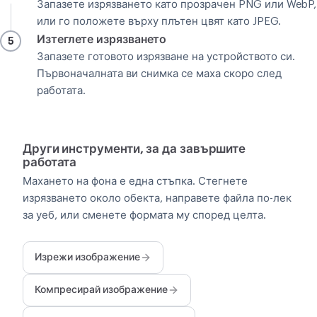
Запазете изрязването като прозрачен PNG или WebP,
или го положете върху плътен цвят като JPEG.
Изтеглете изрязването
5
Запазете готовото изрязване на устройството си.
Първоначалната ви снимка се маха скоро след
работата.
Други инструменти, за да завършите
работата
Махането на фона е една стъпка. Стегнете
изрязването около обекта, направете файла по-лек
за уеб, или сменете формата му според целта.
Изрежи изображение
Компресирай изображение