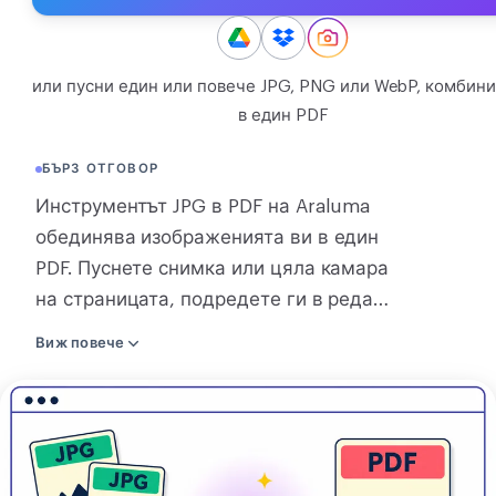
КОНВЕРТИРАНЕ
Конвертиране
или пусни един или повече JPG, PNG или WebP, комбин
в един PDF
ДРУГИ
JPG в PDF
БЪРЗ ОТГОВОР
Инструментът JPG в PDF на Araluma
обединява изображенията ви в един
PDF. Пуснете снимка или цяла камара
на страницата, подредете ги в реда,
който искате, завъртете дошлите
Виж повече
настрани, и свалете PDF. Едно
изображение става PDF точно на
Конвертиране
страницата, без да отива никъде.
на
Обединяването на две или повече ги
JPG
праща към нашия сървър, който
в