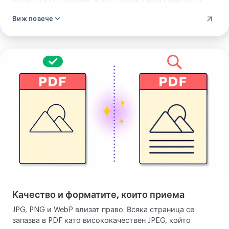
услуга за сглобяване, която съществува само за да
зашие страниците и после изхвърля всеки файл,
Виж повече
докато ясен бутон ги трие в секундата, в която започва
запазването ви. Нищо не остава в нито един от
случаите, и сте свободни да го проверите сами.
Конвертиране
на
JPG
в
PDF
Качество и форматите, които приема
JPG, PNG и WebP влизат право. Всяка страница се
запазва в PDF като висококачествен JPEG, който