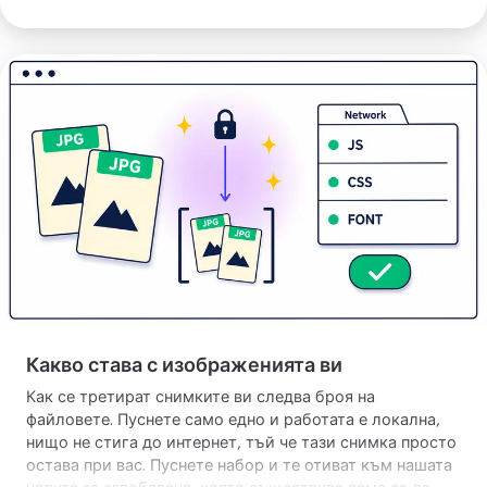
каквото целта очаква, чист фотооформление или
документ за печат.
Конвертиране
на
JPG
в
PDF
Какво става с изображенията ви
Как се третират снимките ви следва броя на
файловете. Пуснете само едно и работата е локална,
нищо не стига до интернет, тъй че тази снимка просто
остава при вас. Пуснете набор и те отиват към нашата