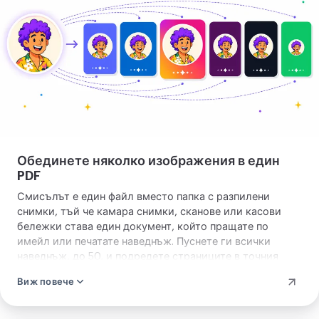
JPG
в
PDF
Обединете няколко изображения в един
PDF
Смисълът е един файл вместо папка с разпилени
снимки, тъй че камара снимки, сканове или касови
бележки става един документ, който пращате по
имейл или печатате наведнъж. Пуснете ги всички
наведнъж, до 50, и подредете страниците в точния
ред, който искате, или ги сортирайте с едно докосване
Виж повече
от А до Я по име на файл, когато вече са именувани по
ред. Страницата отгоре е тази, която отваря PDF, тъй
че каквото подредите, това получава читателят.