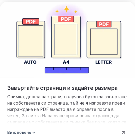
Конвертиране
на
JPG
в
PDF
Завъртайте страници и задайте размера
Снимка, дошла настрани, получава бутон за завъртане
на собствената си страница, тъй че я изправяте преди
изграждане на PDF вместо да я оправяте после в
четец. За листа Напасване прави всяка страница да
съвпада със собствената си снимка без поле, което се
чете като фотокнига, а A4 или Letter слага всяко
Виж повече
изображение на стандартен лист за печат. Вземете