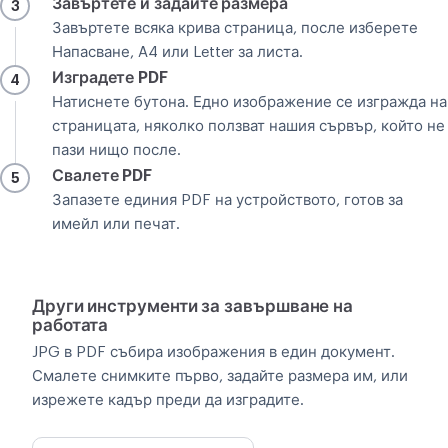
Завъртете и задайте размера
3
Завъртете всяка крива страница, после изберете
Напасване, A4 или Letter за листа.
Изградете PDF
4
Натиснете бутона. Едно изображение се изгражда на
страницата, няколко ползват нашия сървър, който не
пази нищо после.
Свалете PDF
5
Запазете единия PDF на устройството, готов за
имейл или печат.
Други инструменти за завършване на
работата
JPG в PDF събира изображения в един документ.
Смалете снимките първо, задайте размера им, или
изрежете кадър преди да изградите.