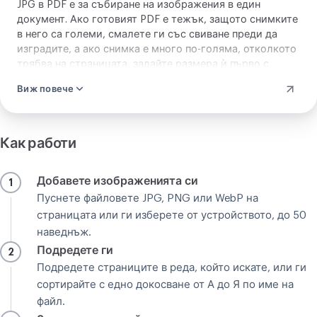
JPG в PDF е за събиране на изображения в един
документ. Ако готовият PDF е тежък, защото снимките
в него са големи, смалете ги със
свиване
преди да
изградите, а ако снимка е много по-голяма, отколкото
трябва на страницата, задайте размера ѝ първо с
промяна на размера
. Посегнете към този инструмент,
Виж повече
когато целта е PDF, и към един от другите, когато
тегло на файла или размери е това, което трябва да се
смени.
Как работи
Добавете изображенията си
1
Пуснете файловете JPG, PNG или WebP на
страницата или ги изберете от устройството, до 50
наведнъж.
Подредете ги
2
Подредете страниците в реда, който искате, или ги
сортирайте с едно докосване от А до Я по име на
файл.