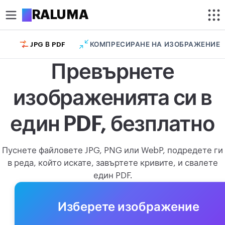
A
RALUMA
JPG В PDF
КОМПРЕСИРАНЕ НА ИЗОБРАЖЕНИЕ
ИЗРЕЖИ
Превърнете
Изрязване на изображение
изображенията си в
Изрязване на снимка в кръг
ОПТИМИЗИРАНЕ
един PDF, безплатно
Компресиране на изображение
Пуснете файловете JPG, PNG или WebP, подредете ги
Премахване на фон
в реда, който искате, завъртете кривите, и свалете
един PDF.
Увеличаване на изображение
РЕДАКТИРАНЕ
Изберете изображение
Преоразмеряване на изображение