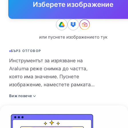
Изберете изображение
КОНВЕРТИРАНЕ
Конвертиране
ДРУГИ
или пуснете изображението тук
JPG в PDF
БЪРЗ ОТГОВОР
Инструментът за изрязване на
Araluma реже снимка до частта,
която има значение. Пуснете
изображение, наместете рамката
върху това, което искате да
Виж повече
запазите, и свалете резултата. Нужна
ви е фиксирана форма? Заключете
Изрежи
съотношение като 1:1, 4:5 или 16:9 и
снимка
рамката го държи, докато я местите.