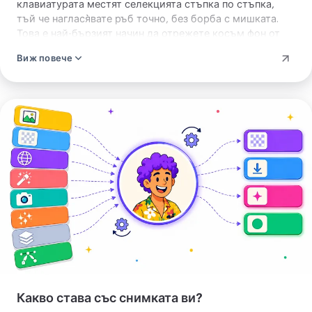
клавиатурата местят селекцията стъпка по стъпка,
тъй че наглася̀вате ръб точно, без борба с мишката.
Това е най-бързият начин да отрежете косъм фон от
едната страна или да центрирате обект, който
Виж повече
плъзгането е оставило малко накриво. Мишка,
докосване и клавиатура местят една и съща рамка.
Изрежи
снимка
Какво става със снимката ви?