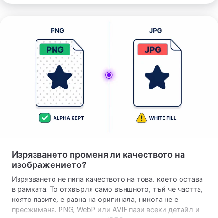
отишъл малко встрани. Оставете съотношението
свободно, когато искате само да отрежете на око.
Изрежи
снимка
Изрязването променя ли качеството на
изображението?
Изрязването не пипа качеството на това, което остава
в рамката. То отхвърля само външното, тъй че частта,
която пазите, е равна на оригинала, никога не е
пресжимана. PNG, WebP или AVIF пази всеки детайл и