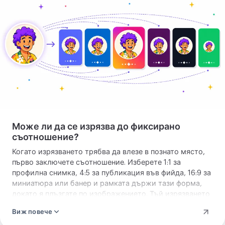
снимка
Може ли да се изрязва до фиксирано
съотношение?
Когато изрязването трябва да влезе в познато място,
първо заключете съотношение. Изберете 1:1 за
профилна снимка, 4:5 за публикация във фийда, 16:9 за
миниатюра или банер и рамката държи тази форма,
докато я плъзгате по изображението. Тъй изрязването
излиза точно в съотношението, което очаква целта,
Виж повече
без гадаене и без втори преход за поправка на ръб,