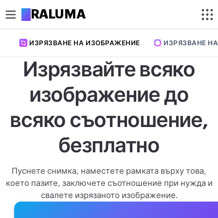
A
RALUMA
ИЗРЯЗВАНЕ НА ИЗОБРАЖЕНИЕ
ИЗРЯЗВАНЕ НА
ИЗРЕЖИ
Изрязвайте всяко
Изрязване на изображение
изображение до
Изрязване на снимка в кръг
ОПТИМИЗИРАНЕ
всяко съотношение,
Компресиране на изображение
безплатно
Премахване на фон
Увеличаване на изображение
Пуснете снимка, наместете рамката върху това,
което пазите, заключете съотношение при нужда и
РЕДАКТИРАНЕ
свалете изрязаното изображение.
Преоразмеряване на изображение