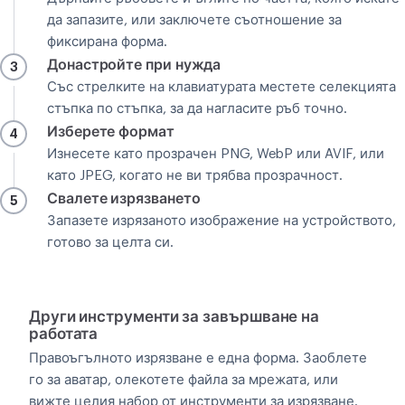
да запазите, или заключете съотношение за
фиксирана форма.
Донастройте при нужда
3
Със стрелките на клавиатурата местете селекцията
стъпка по стъпка, за да нагласите ръб точно.
Изберете формат
4
Изнесете като прозрачен PNG, WebP или AVIF, или
като JPEG, когато не ви трябва прозрачност.
Свалете изрязването
5
Запазете изрязаното изображение на устройството,
готово за целта си.
Други инструменти за завършване на
работата
Правоъгълното изрязване е една форма. Заоблете
го за аватар, олекотете файла за мрежата, или
вижте целия набор от инструменти за изрязване.