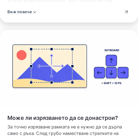
държи всяка прозрачност. JPEG е малко по-лек,
защото сжима, и понеже JPEG не държи прозрачност,
Виж повече
прозрачните участъци излизат запълнени с плътен
цвят.
Изрежи
снимка
Може ли изрязването да се донастрои?
За точно изрязване рамката не е нужно да се дърпа
само с ръка. След грубо наместване стрелките на