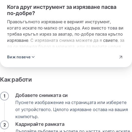
Кога друг инструмент за изрязване пасва
по-добре?
Правоъгълното изрязване е верният инструмент,
когато искате по-малко от кадъра. Ако вместо това ви
трябва кръгъл изрез за аватар, по-добре пасва
кръгло
изрязване
. С изрязаната снимка можете да я
свиете
, за
да се зарежда бързо в мрежата, или да видите целия
набор от
инструменти за изрязване
за формата, която
Виж повече
очаква целта.
Как работи
Добавете снимката си
1
Пуснете изображение на страницата или изберете
от устройството. Цялото изрязване остава на вашия
компютър.
Кадрирайте рамката
2
Дърпайте ръбовете и ъглите по частта, която искате