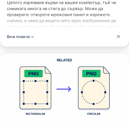
Цялото изрязване върви на вашия компютър, тъй че
снимката никога не стига до сървър. Може да
проверите: отворете мрежовия панел и изрежете
снимка, и няма да видите нито едно изображение да
напуска страницата. Към файла, който сваляте, нищо
не се добавя, нито печат в ъгъла, нито знак върху него.
Виж повече
Инструментът приема PNG, JPG, WebP, AVIF, GIF, BMP и
SVG, плюс HEIC в Safari, тъй че повечето снимки
влизат направо.
Изрежи
снимка