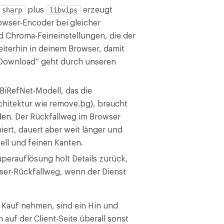
sharp
plus
libvips
erzeugt
rowser-Encoder bei gleicher
d Chroma-Feineinstellungen, die der
eiterhin in deinem Browser, damit
“Download” geht durch unseren
BiRefNet-Modell, das die
chitektur wie remove.bg), braucht
den. Der Rückfallweg im Browser
rt, dauert aber weit länger und
Fell und feinen Kanten.
perauflösung holt Details zurück,
ser-Rückfallweg, wenn der Dienst
in Kauf nehmen, sind ein Hin und
 auf der Client-Seite überall sonst