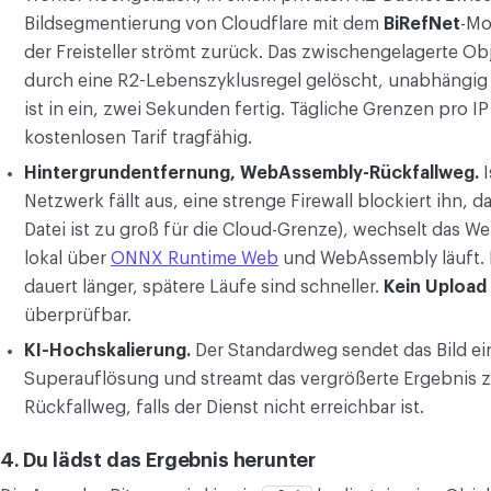
Bildsegmentierung von Cloudflare mit dem
BiRefNet
-Mo
der Freisteller strömt zurück. Das zwischengelagerte Ob
durch eine R2-Lebenszyklusregel gelöscht, unabhängig 
ist in ein, zwei Sekunden fertig. Tägliche Grenzen pro 
kostenlosen Tarif tragfähig.
Hintergrundentfernung, WebAssembly-Rückfallweg.
I
Netzwerk fällt aus, eine strenge Firewall blockiert ihn, d
Datei ist zu groß für die Cloud-Grenze), wechselt das W
lokal über
ONNX Runtime Web
und WebAssembly läuft. D
dauert länger, spätere Läufe sind schneller.
Kein Upload
überprüfbar.
KI-Hochskalierung.
Der Standardweg sendet das Bild ei
Superauflösung und streamt das vergrößerte Ergebnis z
Rückfallweg, falls der Dienst nicht erreichbar ist.
4. Du lädst das Ergebnis herunter