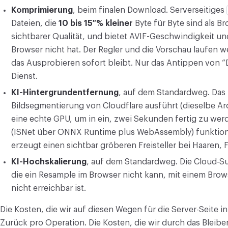
Komprimierung
, beim finalen Download. Serverseitiges
Dateien, die
10 bis 15 % kleiner
Byte für Byte sind als B
sichtbarer Qualität, und bietet AVIF-Geschwindigkeit un
Browser nicht hat. Der Regler und die Vorschau laufen w
das Ausprobieren sofort bleibt. Nur das Antippen von 
Dienst.
KI-Hintergrundentfernung
, auf dem Standardweg. Das 
Bildsegmentierung von Cloudflare ausführt (dieselbe Ar
eine echte GPU, um in ein, zwei Sekunden fertig zu wer
(ISNet über ONNX Runtime plus WebAssembly) funktionie
erzeugt einen sichtbar gröberen Freisteller bei Haaren, 
KI-Hochskalierung
, auf dem Standardweg. Die Cloud-Su
die ein Resample im Browser nicht kann, mit einem Brow
nicht erreichbar ist.
Die Kosten, die wir auf diesen Wegen für die Server-Seite 
Zurück pro Operation. Die Kosten, die wir durch das Bleiben