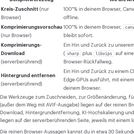
KONVERTIEREN
Kreis-Zuschnitt
(nur
100 % in deinem Browser, Canva
Browser)
offline.
Konvertieren
Komprimierungsvorschau
100 % in deinem Browser,
can
SONSTIGE
(nur Browser)
bleibt sofort.
JPG in PDF umwandeln
Komprimierungs-
Ein Hin und Zurück zu unserem
Download
(
sharp
plus
libvips
auf eine
(serverberührend)
Browser-Rückfallweg.
Ein Hin und Zurück zu einem Cl
Hintergrund entfernen
Edge-GPUs ausführt, mit eine
(serverberührend)
deinem Browser.
Die Werkzeuge zum Zuschneiden, zur Größenänderung, f
(außer dem Weg mit AVIF-Ausgabe) liegen auf der reinen B
Download, Hintergrundentfernung, KI-Hochskalierung un
liegen auf der serverberührenden Seite, jeweils mit einem 
Die reinen Browser-Aussagen kannst du in etwa 30 Sekund