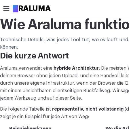
A
RALUMA
Wie Araluma funktio
ZUSCHNEIDEN
Technische Details, was jedes Tool tut, wo es läuft und
Bild rund zuschneiden
können.
Bild zuschneiden
Die kurze Antwort
OPTIMIEREN
Araluma verwendet eine
hybride Architektur
: Die meisten
Bild komprimieren
deinem Browser ohne jeden Upload, und eine Handvoll leit
durch unsere eigene Infrastruktur, wenn der Browser die Qu
Bild hochskalieren
mit einem unsichtbaren clientseitigen Rückfallweg. Wir sag
jedem Werkzeug und auf dieser Seite.
Hintergrund entfernen
Die folgende Tabelle ist
repräsentativ, nicht vollständig
(d
BEARBEITEN
zeigt je ein Beispiel für jede Art von Weg:
Bildgröße ändern
Beispielwerkzeug
Wo die Ar