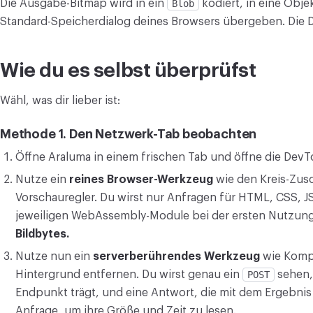
Die Ausgabe-Bitmap wird in ein
Blob
kodiert, in eine Obj
Standard-Speicherdialog deines Browsers übergeben. Die Dat
Wie du es selbst überprüfst
Wähl, was dir lieber ist:
Methode 1. Den Netzwerk-Tab beobachten
Öffne Araluma in einem frischen Tab und öffne die Dev
Nutze ein
reines Browser-Werkzeug
wie den Kreis-Zus
Vorschauregler. Du wirst nur Anfragen für HTML, CSS, J
jeweiligen WebAssembly-Module bei der ersten Nutzun
Bildbytes.
Nutze nun ein
serverberührendes Werkzeug
wie Komp
Hintergrund entfernen. Du wirst genau ein
POST
sehen,
Endpunkt trägt, und eine Antwort, die mit dem Ergebni
Anfrage, um ihre Größe und Zeit zu lesen.