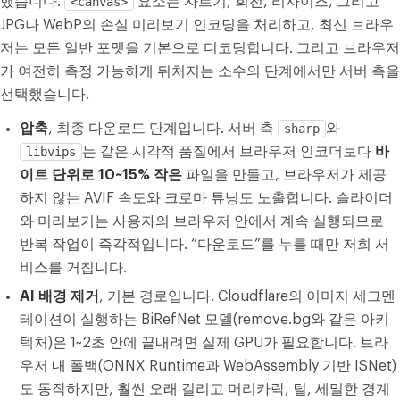
했습니다.
<canvas>
요소는 자르기, 회전, 리사이즈, 그리고
JPG나 WebP의 손실 미리보기 인코딩을 처리하고, 최신 브라우
저는 모든 일반 포맷을 기본으로 디코딩합니다. 그리고 브라우저
가 여전히 측정 가능하게 뒤처지는 소수의 단계에서만 서버 측을
선택했습니다.
압축
, 최종 다운로드 단계입니다. 서버 측
sharp
와
libvips
는 같은 시각적 품질에서 브라우저 인코더보다
바
이트 단위로 10~15% 작은
파일을 만들고, 브라우저가 제공
하지 않는 AVIF 속도와 크로마 튜닝도 노출합니다. 슬라이더
와 미리보기는 사용자의 브라우저 안에서 계속 실행되므로
반복 작업이 즉각적입니다. “다운로드”를 누를 때만 저희 서
비스를 거칩니다.
AI 배경 제거
, 기본 경로입니다. Cloudflare의 이미지 세그멘
테이션이 실행하는 BiRefNet 모델(remove.bg와 같은 아키
텍처)은 1~2초 안에 끝내려면 실제 GPU가 필요합니다. 브라
우저 내 폴백(ONNX Runtime과 WebAssembly 기반 ISNet)
도 동작하지만, 훨씬 오래 걸리고 머리카락, 털, 세밀한 경계