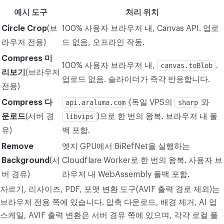
예시 도구
처리 위치
변환
Circle Crop
(브
100% 사용자 브라우저 내, Canvas API. 업로
변환
라우저 전용)
드 없음, 오프라인 작동.
기타
Compress 미
100% 사용자 브라우저 내,
canvas.toBlob
.
JPG를 PDF로 변환
리보기
(브라우저
업로드 없음. 슬라이더가 즉각 반응합니다.
전용)
Compress 다
api.araluma.com
(독일 VPS의
sharp
와
운로드
(서버 경
libvips
)으로 한 번의 왕복. 브라우저 내 폴
유)
백 포함.
Remove
엣지 GPU에서 BiRefNet을 실행하는
Background
(서
Cloudflare Worker로 한 번의 왕복. 사용자 브
버 경유)
라우저 내 WebAssembly 폴백 포함.
자르기, 리사이즈, PDF, 포맷 변환 도구(AVIF 출력 경로 제외)는
브라우저 전용 쪽에 있습니다. 압축 다운로드, 배경 제거, AI 업
스케일, AVIF 출력 변환은 서버 경유 쪽에 있으며, 각각 로컬 폴