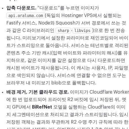
압축 다운로드.
“다운로드”를 누르면 이미지가
api.araluma.com
(독일의 Hostinger VPS에서 실행되는
Fastify 서비스, Node와 Squoosh가 서버 경로에서 쓰는 것
과 같은 C 라이브러리인
sharp
·
libvips
)으로 한 번 전송
됩니다. 미리보기에서 설정한 파라미터로 재인코딩되어 바이
트가 스트리밍으로 돌아옵니다. 서비스는 테넌트별로 격리된
콘텐츠 주소 기반 캐시(입력 바이트와 파라미터의 해시)를 유
지하므로, 같은 이미지를 같은 설정으로 다시 다운로드하면
캐시된 바이트가 재사용됩니다. 이 캐시는 사용자, IP, 파일명
으로 색인되지 않습니다. 서비스에 연결할 수 없으면 도구는
브라우저 내 미리보기 blob으로 폴백합니다.
배경 제거, 기본 클라우드 경로.
이미지가 Cloudflare Worker
에 한 번 업로드되어 프라이빗 R2 버킷에 임시 저장된 뒤, 엣
지 GPU에서
BiRefNet
모델을 실행하는 Cloudflare의 이미
지 세그멘테이션으로 처리되고 결과가 스트리밍됩니다. 임시
저장된 객체는 결과와 무관하게 R2 수명 주기 규칙에 따라 한