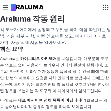
A
RALUMA
Araluma 작동 원리
자르기
각 도구가 어디에서 실행되고 무엇을 하며 직접 확인하는 방
원형 이미지 자르기
법. 기술 세부 사항, 어떤 인코더를 쓰고, 데이터가 어디로
가며, 자동 삭제 시점을 알아보세요.
이미지 자르기
핵심 요약
최적화
Araluma는
하이브리드 아키텍처
를 사용합니다. 대부분의 도구
이미지 압축
는 업로드 없이 사용자의 브라우저 안에서 완전히 실행되며, 소
수의 도구만이 브라우저가 동등한 품질을 낼 수 없을 때에 한해
배경 제거
단 한 번의 네트워크 요청을 자체 인프라로 보냅니다. 그때도 항
상 눈에 보이지 않는 클라이언트 측 폴백을 갖추고 있습니다. 어
이미지 업스케일
떤 경로를 쓰는지는 각 도구와 이 페이지에서 알려드립니다.
수정
아래 표는
대표 예시이며 전체 목록이 아닙니다
(카탈로그는 계
이미지 크기 변경
속 늘어납니다). 각 종류의 경로를 하나씩 보여줍니다.