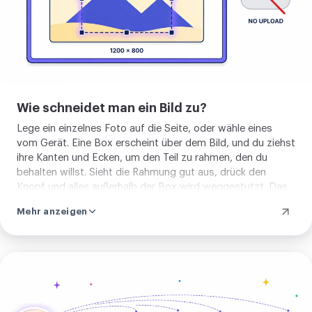
wählt nur, welche Punkte bleiben, also
behält der Rest seine ursprüngliche
Qualität, nichts wird neu komprimiert.
Speichere das Ergebnis als PNG, WebP
oder AVIF, oder als JPEG, wenn du keine
Wie schneidet man ein Bild zu?
Transparenz brauchst. Nichts zu lernen
Lege ein einzelnes Foto auf die Seite, oder wähle eines
und nichts zu installieren. Lege ein Bild
vom Gerät. Eine Box erscheint über dem Bild, und du ziehst
ab und stutze es. Danach kannst du es
ihre Kanten und Ecken, um den Teil zu rahmen, den du
mit einem Kreiszuschnitt runden,
behalten willst. Sieht die Rahmung gut aus, drück den
Knopf und alles außerhalb der Box wird weggestutzt. Das
komprimieren, oder die übrigen
zugeschnittene Bild ist in Sekunden bereit. Vorher gibt es
Zuschneide-Werkzeuge ansehen.
Mehr anzeigen
nichts einzustellen, und das Foto bleibt die ganze Zeit auf
deinem eigenen Rechner, nichts wird an einen Server
gesendet.
Bild
zuschneiden