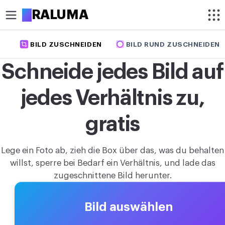
A
RALUMA
BILD ZUSCHNEIDEN
BILD RUND ZUSCHNEIDEN
ZUSCHNEIDEN
Schneide jedes Bild auf
Bild rund zuschneiden
jedes Verhältnis zu,
Bild zuschneiden
OPTIMIEREN
gratis
Bild komprimieren
Lege ein Foto ab, zieh die Box über das, was du behalten
Bild hochskalieren
willst, sperre bei Bedarf ein Verhältnis, und lade das
zugeschnittene Bild herunter.
Hintergrund entfernen
BEARBEITEN
Bild auswählen
Bildgröße ändern