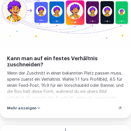
Kann man auf ein festes Verhältnis
zuschneiden?
Wenn der Zuschnitt in einen bekannten Platz passen muss,
sperre zuerst ein Verhältnis. Wähle 1:1 fürs Profilbild, 4:5 für
einen Feed-Post, 16:9 für ein Vorschaubild oder Banner, und
die Box hält diese Form, während du sie übers Bild
schiebst. So kommt der Zuschnitt genau im erwarteten
Verhältnis heraus, ohne Raten und ohne zweiten
Mehr anzeigen
Durchgang, um eine etwas verrutschte Kante zu richten.
Lass das Verhältnis offen, wenn du nur nach Augenmaß
stutzen willst.
Bild