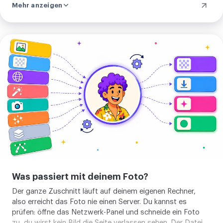
Mehr anzeigen
ein Motiv zu zentrieren, das ein Ziehen leicht daneben ließ.
Maus, Touch und Tastatur bewegen dieselbe Box.
Bild
zuschneiden
Was passiert mit deinem Foto?
Der ganze Zuschnitt läuft auf deinem eigenen Rechner,
also erreicht das Foto nie einen Server. Du kannst es
prüfen: öffne das Netzwerk-Panel und schneide ein Foto
zu, du wirst kein Bild die Seite verlassen sehen. Der Datei,