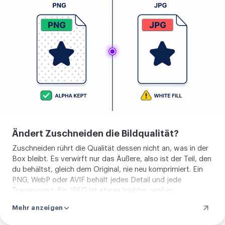
zuschneiden
Ändert Zuschneiden die Bildqualität?
Zuschneiden rührt die Qualität dessen nicht an, was in der
Box bleibt. Es verwirft nur das Äußere, also ist der Teil, den
du behältst, gleich dem Original, nie neu komprimiert. Ein
PNG, WebP oder AVIF behält jedes Detail und jede
Transparenz. Ein JPEG ist etwas leichter, weil es
komprimiert, und da JPEG keine Transparenz trägt,
Mehr anzeigen
kommen durchsichtige Stellen mit einer einfarbigen Fläche
gefüllt heraus.