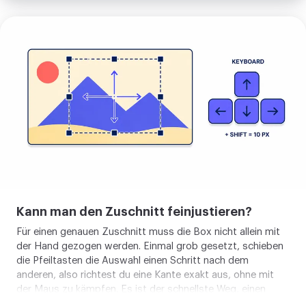
Bild
zuschneiden
Kann man den Zuschnitt feinjustieren?
Für einen genauen Zuschnitt muss die Box nicht allein mit
der Hand gezogen werden. Einmal grob gesetzt, schieben
die Pfeiltasten die Auswahl einen Schritt nach dem
anderen, also richtest du eine Kante exakt aus, ohne mit
der Maus zu kämpfen. Es ist der schnellste Weg, einen
Haarstreifen Hintergrund an einer Seite wegzustutzen oder