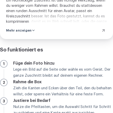
Ein rechteckiger Zuschnitt ist das richtige Werkzeug, wenn
du weniger vom Rahmen willst. Brauchst du stattdessen
einen runden Ausschnitt für einen Avatar, passt ein
Kreiszuschnitt
besser. Ist das Foto gestutzt, kannst du es
komprimieren
, damit es im Web schnell lädt, oder die ganze
Reihe der
Zuschneide-Werkzeuge
für die erwartete Form
Mehr anzeigen
ansehen.
So funktioniert es
Füge dein Foto hinzu
1
Lege ein Bild auf die Seite oder wähle es vom Gerät. Der
ganze Zuschnitt bleibt auf deinem eigenen Rechner.
Rahme die Box
2
Zieh die Kanten und Ecken über den Teil, den du behalten
willst, oder sperre ein Verhältnis für eine feste Form.
Justiere bei Bedarf
3
Nutze die Pfeiltasten, um die Auswahl Schritt für Schritt
zu schieben und eine Kante exakt auszurichten.