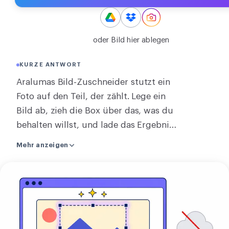
KONVERTIEREN
Konvertieren
oder Bild hier ablegen
SONSTIGE
KURZE ANTWORT
JPG in PDF umwandeln
Aralumas Bild-Zuschneider stutzt ein
Foto auf den Teil, der zählt. Lege ein
Bild ab, zieh die Box über das, was du
behalten willst, und lade das Ergebnis
herunter. Brauchst du eine feste Form?
Mehr anzeigen
Sperre ein Verhältnis wie 1:1, 4:5 oder
16:9, und die Box hält es, während du
Bild
sie bewegst. Der ganze Zuschnitt läuft
zuschneiden
auf deinem eigenen Rechner, also
bleibt das Foto bei dir und nichts wird
an einen Server gesendet. Zuschneiden