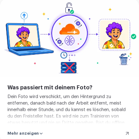
Bild
hochladen
Was passiert mit deinem Foto?
Dein Foto wird verschickt, um den Hintergrund zu
entfernen, danach bald nach der Arbeit entfernt, meist
innerhalb einer Stunde, und du kannst es löschen, sobald
du den Freisteller hast. Es wird nie zum Trainieren von
etwas benutzt und nie an Dritte gegeben. Bist du offline
oder ist das Foto groß, entsteht derselbe Freisteller direkt
Mehr anzeigen
auf deinem Gerät, ohne dass etwas hinausgeht. So oder so