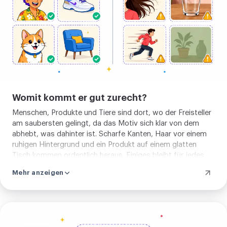
Womit kommt er gut zurecht?
Menschen, Produkte und Tiere sind dort, wo der Freisteller
am saubersten gelingt, da das Motiv sich klar von dem
abhebt, was dahinter ist. Scharfe Kanten, Haar vor einem
ruhigen Hintergrund und ein Produkt auf einem glatten
Tisch kommen ordentlich heraus. Einiges bleibt für jedes
Werkzeug schwer: Glas und Flüssigkeit, Spiegelungen, feine
Mehr anzeigen
Haarsträhnen vor einem unruhigen Hintergrund und ein
helles Motiv vor einer hellen Wand. Dort rechne mit
Nacharbeit.
Bild
hochladen