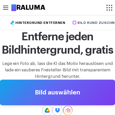
A
RALUMA
HINTERGRUND ENTFERNEN
BILD RUND ZUSCHN
ZUSCHNEIDEN
Entferne jeden
Bild rund zuschneiden
Bildhintergrund, gratis
Bild zuschneiden
OPTIMIEREN
Lege ein Foto ab, lass die KI das Motiv herauslösen und
Bild komprimieren
lade ein sauberes Freisteller-Bild mit transparentem
Hintergrund herunter.
Bild hochskalieren
Hintergrund entfernen
Bild auswählen
BEARBEITEN
Bildgröße ändern