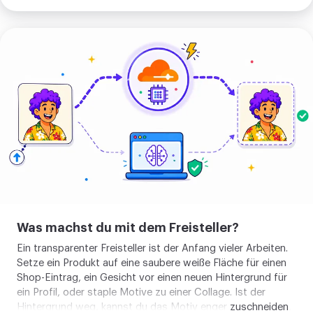
ist das Ergebnis dasselbe saubere Motiv.
Bild
hochladen
Was machst du mit dem Freisteller?
Ein transparenter Freisteller ist der Anfang vieler Arbeiten.
Setze ein Produkt auf eine saubere weiße Fläche für einen
Shop-Eintrag, ein Gesicht vor einen neuen Hintergrund für
ein Profil, oder staple Motive zu einer Collage. Ist der
Hintergrund weg, kannst du das Motiv enger
zuschneiden
,