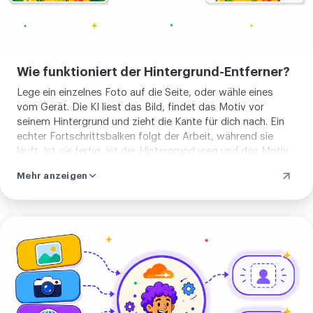
Aufgedrucktes und ohne zu zahlen.
Kein Pinsel zum Malen und keine Maske
zum Nacharbeiten von Hand. Dein Foto
Wie funktioniert der Hintergrund-Entferner?
wird die wenigen Sekunden des
Lege ein einzelnes Foto auf die Seite, oder wähle eines
Freistellens verarbeitet, danach bald
vom Gerät. Die KI liest das Bild, findet das Motiv vor
entfernt, nie protokolliert und nie
seinem Hintergrund und zieht die Kante für dich nach. Ein
geteilt. Wähle ein Bild und lass den
echter Fortschrittsbalken folgt der Arbeit, während sie
läuft. Ist sie fertig, ist der Hintergrund weg und das Motiv
Hintergrund gehen. Danach kannst du
sitzt auf voller Transparenz, bereit zum Herunterladen.
den Freisteller zuschneiden,
Mehr anzeigen
Vorher gibt es nichts einzustellen und keine Kante zu malen.
komprimieren oder umwandeln.
Du fügst ein Foto hinzu und der Freisteller kommt zurück.
Bild
hochladen