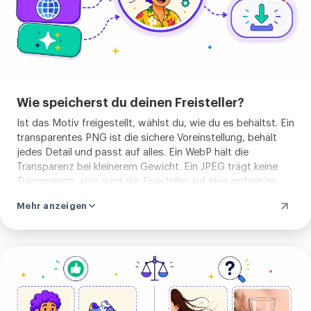
Wie speicherst du deinen Freisteller?
Ist das Motiv freigestellt, wählst du, wie du es behältst. Ein
transparentes PNG ist die sichere Voreinstellung, behält
jedes Detail und passt auf alles. Ein WebP hält die
Transparenz bei kleinerem Gewicht. Ein JPEG trägt keine
Transparenz, also wird der Freisteller auf eine einfarbige
Fläche gelegt, weiß, sofern du keine andere wählst. Die
Mehr anzeigen
Form des Motivs ist in jedem Fall gleich. Nur die Datei, die
du speicherst, ändert sich.
Bild
hochladen