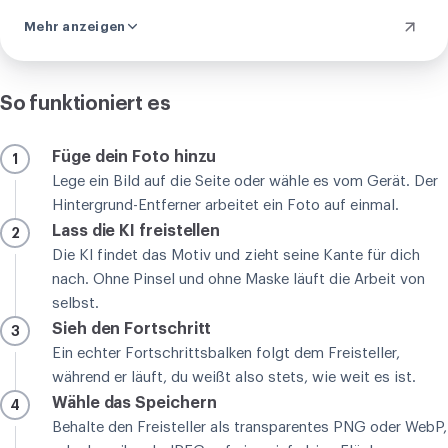
fürs Web
komprimieren
oder je nach Ziel in ein anderes
Mehr anzeigen
Format
umwandeln
.
So funktioniert es
Füge dein Foto hinzu
1
Lege ein Bild auf die Seite oder wähle es vom Gerät. Der
Hintergrund-Entferner arbeitet ein Foto auf einmal.
Lass die KI freistellen
2
Die KI findet das Motiv und zieht seine Kante für dich
nach. Ohne Pinsel und ohne Maske läuft die Arbeit von
selbst.
Sieh den Fortschritt
3
Ein echter Fortschrittsbalken folgt dem Freisteller,
während er läuft, du weißt also stets, wie weit es ist.
Wähle das Speichern
4
Behalte den Freisteller als transparentes PNG oder WebP,