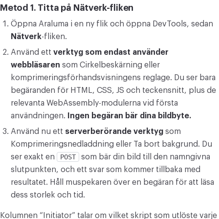
Metod 1. Titta på Nätverk-fliken
Öppna Araluma i en ny flik och öppna DevTools, sedan
Nätverk
-fliken.
Använd ett
verktyg som endast använder
webbläsaren
som Cirkelbeskärning eller
komprimeringsförhandsvisningens reglage. Du ser bara
begäranden för HTML, CSS, JS och teckensnitt, plus de
relevanta WebAssembly-modulerna vid första
användningen.
Ingen begäran bär dina bildbyte.
Använd nu ett
serverberörande verktyg
som
Komprimeringsnedladdning eller Ta bort bakgrund. Du
ser exakt en
POST
som bär din bild till den namngivna
slutpunkten, och ett svar som kommer tillbaka med
resultatet. Håll muspekaren över en begäran för att läsa
dess storlek och tid.
Kolumnen “Initiator” talar om vilket skript som utlöste varje