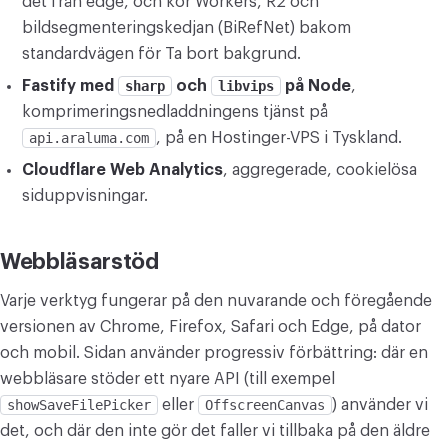
det från edge, och kör Workers, R2 och
bildsegmenteringskedjan (BiRefNet) bakom
standardvägen för Ta bort bakgrund.
Fastify med
sharp
och
libvips
på Node
,
komprimeringsnedladdningens tjänst på
api.araluma.com
, på en Hostinger-VPS i Tyskland.
Cloudflare Web Analytics
, aggregerade, cookielösa
siduppvisningar.
Webbläsarstöd
Varje verktyg fungerar på den nuvarande och föregående
versionen av Chrome, Firefox, Safari och Edge, på dator
och mobil. Sidan använder progressiv förbättring: där en
webbläsare stöder ett nyare API (till exempel
showSaveFilePicker
eller
OffscreenCanvas
) använder vi
det, och där den inte gör det faller vi tillbaka på den äldre