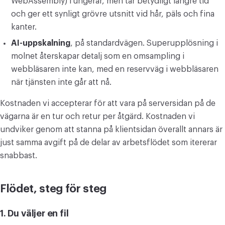
WebAssembly) fungerar, men tar betydligt längre tid
och ger ett synligt grövre utsnitt vid hår, päls och fina
kanter.
AI-uppskalning
, på standardvägen. Superupplösning i
molnet återskapar detalj som en omsampling i
webbläsaren inte kan, med en reservväg i webbläsaren
när tjänsten inte går att nå.
Kostnaden vi accepterar för att vara på serversidan på de
vägarna är en tur och retur per åtgärd. Kostnaden vi
undviker genom att stanna på klientsidan överallt annars är
just samma avgift på de delar av arbetsflödet som itererar
snabbast.
Flödet, steg för steg
1. Du väljer en fil