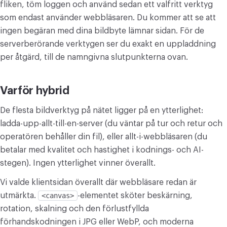
fliken, töm loggen och använd sedan ett valfritt verktyg
som endast använder webbläsaren. Du kommer att se att
ingen begäran med dina bildbyte lämnar sidan. För de
serverberörande verktygen ser du exakt en uppladdning
per åtgärd, till de namngivna slutpunkterna ovan.
Varför hybrid
De flesta bildverktyg på nätet ligger på en ytterlighet:
ladda-upp-allt-till-en-server (du väntar på tur och retur och
operatören behåller din fil), eller allt-i-webbläsaren (du
betalar med kvalitet och hastighet i kodnings- och AI-
stegen). Ingen ytterlighet vinner överallt.
Vi valde klientsidan överallt där webbläsare redan är
utmärkta.
<canvas>
-elementet sköter beskärning,
rotation, skalning och den förlustfyllda
förhandskodningen i JPG eller WebP, och moderna