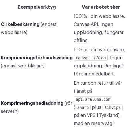
Exempelverktyg
Var arbetet sker
KONVERTERA
100 % i din webbläsare,
Konvertera
Cirkelbeskärning
(endast
Canvas-API. Ingen
ÖVRIGA
webbläsare)
uppladdning, fungerar
JPG till PDF
offline.
100 % i din webbläsare,
Komprimeringsförhandsvisning
canvas.toBlob
. Ingen
(endast webbläsare)
uppladdning. Reglaget
förblir omedelbart.
En tur och retur till vår
tjänst på
api.araluma.com
Komprimeringsnedladdning
(rör
(
sharp
plus
libvips
servern)
på en VPS i Tyskland),
med en reservväg i