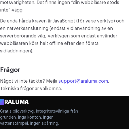
motsvarigheten. Det finns ingen “din webbläsare stöds
inte”-vägg.
De enda hårda kraven är JavaScript (för varje verktyg) och
en nätverksanslutning (endast vid användning av en
serverberörande väg, verktygen som endast använder
webbläsaren körs helt offline efter den första
sidladdningen).
Frågor
Något vi inte täckte? Mejla
support@araluma.com
.
Tekniska frågor är välkomna.
A
RALUMA
Gratis bildverktyg, integritetsvänliga från
grunden. Inga konton, ingen
vattenstämpel, ingen spårning.