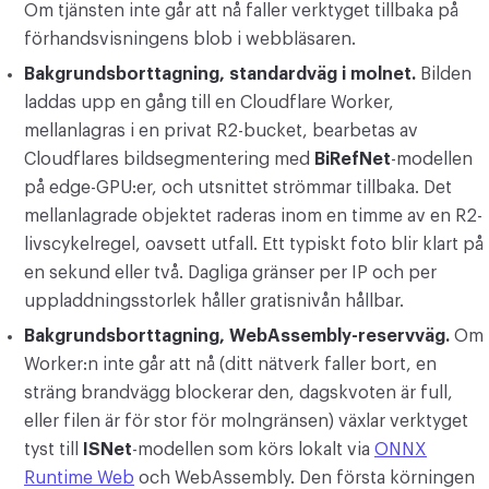
Om tjänsten inte går att nå faller verktyget tillbaka på
förhandsvisningens blob i webbläsaren.
Bakgrundsborttagning, standardväg i molnet.
Bilden
laddas upp en gång till en Cloudflare Worker,
mellanlagras i en privat R2-bucket, bearbetas av
Cloudflares bildsegmentering med
BiRefNet
-modellen
på edge-GPU:er, och utsnittet strömmar tillbaka. Det
mellanlagrade objektet raderas inom en timme av en R2-
livscykelregel, oavsett utfall. Ett typiskt foto blir klart på
en sekund eller två. Dagliga gränser per IP och per
uppladdningsstorlek håller gratisnivån hållbar.
Bakgrundsborttagning, WebAssembly-reservväg.
Om
Worker:n inte går att nå (ditt nätverk faller bort, en
sträng brandvägg blockerar den, dagskvoten är full,
eller filen är för stor för molngränsen) växlar verktyget
tyst till
ISNet
-modellen som körs lokalt via
ONNX
Runtime Web
och WebAssembly. Den första körningen