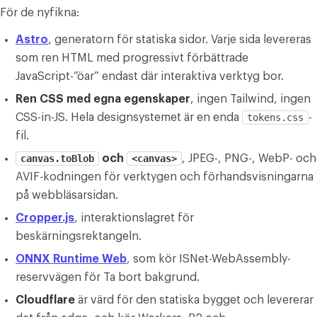
För de nyfikna:
Astro
, generatorn för statiska sidor. Varje sida levereras
som ren HTML med progressivt förbättrade
JavaScript-”öar” endast där interaktiva verktyg bor.
Ren CSS med egna egenskaper
, ingen Tailwind, ingen
CSS-in-JS. Hela designsystemet är en enda
tokens.css
-
fil.
canvas.toBlob
och
<canvas>
, JPEG-, PNG-, WebP- och
AVIF-kodningen för verktygen och förhandsvisningarna
på webbläsarsidan.
Cropper.js
, interaktionslagret för
beskärningsrektangeln.
ONNX Runtime Web
, som kör ISNet-WebAssembly-
reservvägen för Ta bort bakgrund.
Cloudflare
är värd för den statiska bygget och levererar