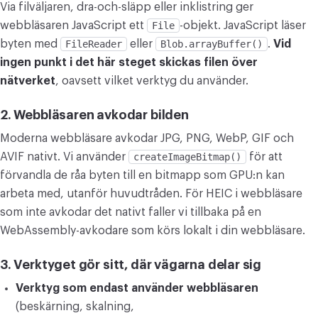
Via filväljaren, dra-och-släpp eller inklistring ger
webbläsaren JavaScript ett
File
-objekt. JavaScript läser
byten med
FileReader
eller
Blob.arrayBuffer()
.
Vid
ingen punkt i det här steget skickas filen över
nätverket
, oavsett vilket verktyg du använder.
2. Webbläsaren avkodar bilden
Moderna webbläsare avkodar JPG, PNG, WebP, GIF och
AVIF nativt. Vi använder
createImageBitmap()
för att
förvandla de råa byten till en bitmapp som GPU:n kan
arbeta med, utanför huvudtråden. För HEIC i webbläsare
som inte avkodar det nativt faller vi tillbaka på en
WebAssembly-avkodare som körs lokalt i din webbläsare.
3. Verktyget gör sitt, där vägarna delar sig
Verktyg som endast använder webbläsaren
(beskärning, skalning,