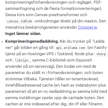
komprimeringsförhandsvisningen och reglaget, PDF-
sammanfogning och de flesta formatkonverteringar).
Dessa körs som Canvas-pixeltransformer och
canvas.toBlob
-omkodningar direkt på din maskin. Den
interaktiva beskärningsramen använder
Cropper.js
.
Inget lämnar sidan.
Komprimeringsnedladdning.
När du trycker på “Ladda
ner” går bilden en gång till
api.araluma.com
(en Fastify-
tjänst på en Hostinger-VPS i Tyskland, Node plus
sharp
och
libvips
, samma C-bibliotek som Squoosh
använder på sin serverväg). Den kodas om med de
parametrar du ställt in i förhandsvisningen, och byten
strömmar tillbaka. Tjänsten håller en tenantisolerad,
innehållsadresserad cache (en hash av indatabyten plus
parametrar) så att en ny nedladdning av samma bild med
samma inställningar spelar upp de cachade byten. Den
cachen är inte indexerad efter dig, din IP eller filnamn.