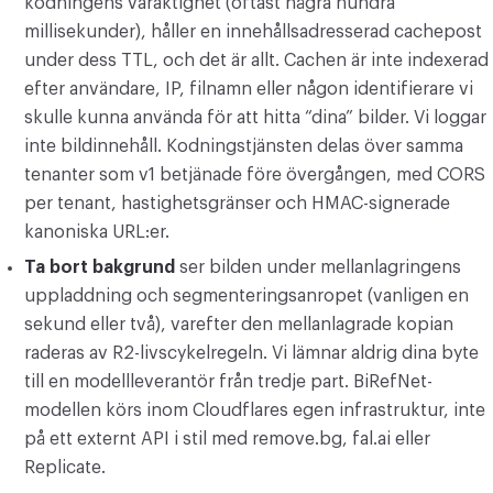
kodningens varaktighet (oftast några hundra
millisekunder), håller en innehållsadresserad cachepost
under dess TTL, och det är allt. Cachen är inte indexerad
efter användare, IP, filnamn eller någon identifierare vi
skulle kunna använda för att hitta “dina” bilder. Vi loggar
inte bildinnehåll. Kodningstjänsten delas över samma
tenanter som v1 betjänade före övergången, med CORS
per tenant, hastighetsgränser och HMAC-signerade
kanoniska URL:er.
Ta bort bakgrund
ser bilden under mellanlagringens
uppladdning och segmenteringsanropet (vanligen en
sekund eller två), varefter den mellanlagrade kopian
raderas av R2-livscykelregeln. Vi lämnar aldrig dina byte
till en modellleverantör från tredje part. BiRefNet-
modellen körs inom Cloudflares egen infrastruktur, inte
på ett externt API i stil med remove.bg, fal.ai eller
Replicate.