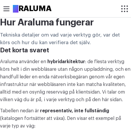
A
RALUMA
Hur Araluma fungerar
BESKÄR
Tekniska detaljer om vad varje verktyg gör, var det
Beskär bild
körs och hur du kan verifiera det själv.
Det korta svaret
Beskär bild i cirkel
Araluma använder en
hybridarkitektur
: de flesta verktyg
OPTIMERA
körs helt i din webbläsare utan någon uppladdning, och en
Komprimera bild
handfull leder en enda nätverksbegäran genom vår egen
infrastruktur när webbläsaren inte kan matcha kvaliteten,
Förstora bild
alltid med en osynlig reservväg på klientsidan. Vi talar om
vilken väg du är på, i varje verktyg och på den här sidan.
Ta bort bakgrund
Tabellen nedan är
representativ, inte fullständig
REDIGERA
(katalogen fortsätter att växa). Den visar ett exempel på
Ändra bildstorlek
varje typ av väg: