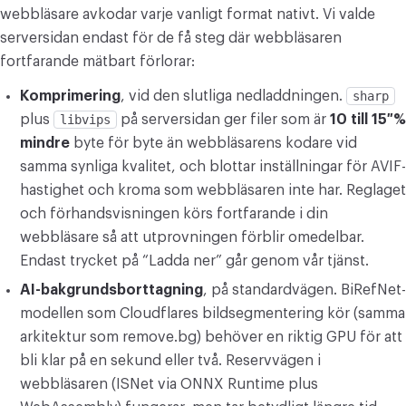
webbläsare avkodar varje vanligt format nativt. Vi valde
serversidan endast för de få steg där webbläsaren
fortfarande mätbart förlorar:
Komprimering
, vid den slutliga nedladdningen.
sharp
plus
libvips
på serversidan ger filer som är
10 till 15 %
mindre
byte för byte än webbläsarens kodare vid
samma synliga kvalitet, och blottar inställningar för AVIF-
hastighet och kroma som webbläsaren inte har. Reglaget
och förhandsvisningen körs fortfarande i din
webbläsare så att utprovningen förblir omedelbar.
Endast trycket på “Ladda ner” går genom vår tjänst.
AI-bakgrundsborttagning
, på standardvägen. BiRefNet-
modellen som Cloudflares bildsegmentering kör (samma
arkitektur som remove.bg) behöver en riktig GPU för att
bli klar på en sekund eller två. Reservvägen i
webbläsaren (ISNet via ONNX Runtime plus