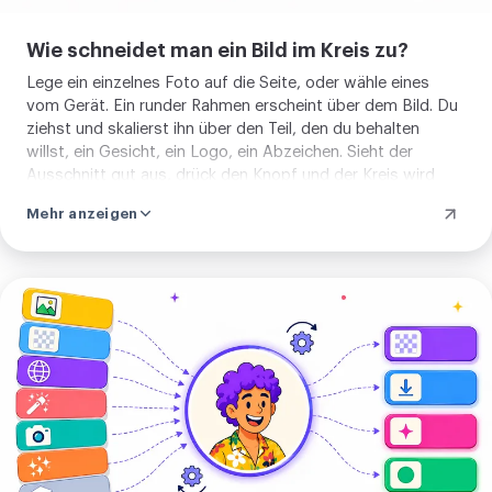
welche Punkte bleiben, also behält der
Wie schneidet man ein Bild im Kreis zu?
Teil im Kreis seine ursprüngliche
Lege ein einzelnes Foto auf die Seite, oder wähle eines
Qualität. Du wählst den Rahmen. Das
vom Gerät. Ein runder Rahmen erscheint über dem Bild. Du
Werkzeug zeichnet den Kreis. Nichts zu
ziehst und skalierst ihn über den Teil, den du behalten
lernen und nichts zu installieren. Lege
willst, ein Gesicht, ein Logo, ein Abzeichen. Sieht der
Ausschnitt gut aus, drück den Knopf und der Kreis wird
ein Bild ab und runde es. Danach
geschnitten, alles außerhalb weggeräumt. Das Ergebnis ist
kannst du einen Teil als Rechteck
Mehr anzeigen
in Sekunden bereit. Vorher gibt es nichts einzustellen, und
zuschneiden, das Ergebnis
das Foto bleibt die ganze Zeit auf deinem Rechner.
komprimieren, oder die übrigen
Format
Zuschneide-Werkzeuge ansehen.
wählen
und
zuschneiden