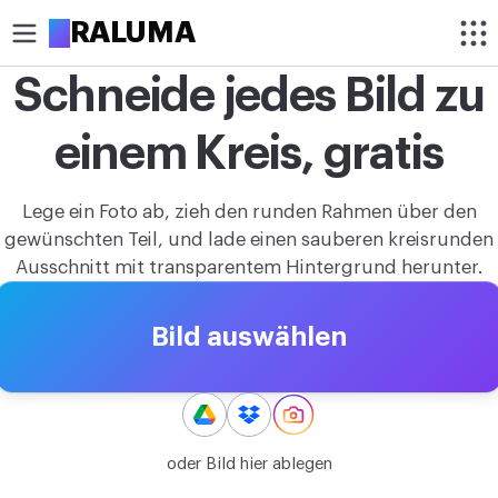
A
RALUMA
Schneide jedes Bild zu
ZUSCHNEIDEN
einem Kreis, gratis
Bild rund zuschneiden
Bild zuschneiden
Lege ein Foto ab, zieh den runden Rahmen über den
gewünschten Teil, und lade einen sauberen kreisrunden
OPTIMIEREN
Ausschnitt mit transparentem Hintergrund herunter.
Bild komprimieren
Bild auswählen
Bild hochskalieren
Hintergrund entfernen
BEARBEITEN
oder Bild hier ablegen
Bildgröße ändern