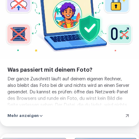
Browser
zuschneiden
Was passiert mit deinem Foto?
Der ganze Zuschnitt läuft auf deinem eigenen Rechner,
also bleibt das Foto bei dir und nichts wird an einen Server
gesendet. Du kannst es prüfen: öffne das Netzwerk-Panel
des Browsers und runde ein Foto, du wirst kein Bild die
Seite verlassen sehen. Der Datei, die du lädst, wird nichts
hinzugefügt, kein Siegel in der Ecke und keine Marke auf
Mehr anzeigen
dem Foto. Was du speicherst, ist nur der saubere runde
Ausschnitt.
Rundes