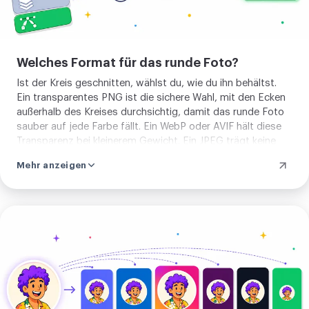
Welches Format für das runde Foto?
Ist der Kreis geschnitten, wählst du, wie du ihn behältst.
Ein transparentes PNG ist die sichere Wahl, mit den Ecken
außerhalb des Kreises durchsichtig, damit das runde Foto
sauber auf jede Farbe fällt. Ein WebP oder AVIF hält diese
Transparenz bei kleinerem Gewicht. Ein JPEG trägt keine
Transparenz, also werden die Ecken mit einer einfarbigen
Mehr anzeigen
Fläche gefüllt, weiß, sofern du keine andere wählst. Der
Kreis ist in jedem Fall gleich. Nur die Datei ändert sich.
Für
jede
soziale
Plattform
zuschneiden