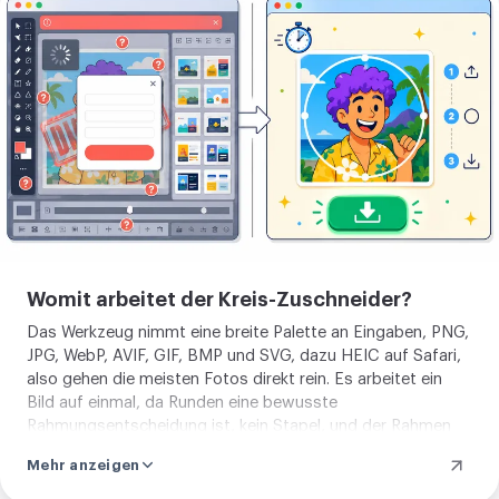
Profilbild
erstellen
Womit arbeitet der Kreis-Zuschneider?
Das Werkzeug nimmt eine breite Palette an Eingaben, PNG,
JPG, WebP, AVIF, GIF, BMP und SVG, dazu HEIC auf Safari,
also gehen die meisten Fotos direkt rein. Es arbeitet ein
Bild auf einmal, da Runden eine bewusste
Rahmungsentscheidung ist, kein Stapel, und der Rahmen
wird von Hand gesetzt, nicht automatisch geraten. Ist dein
Mehr anzeigen
Foto rund, kannst du ein
Rechteck zuschneiden
oder fürs
Web
komprimieren
.