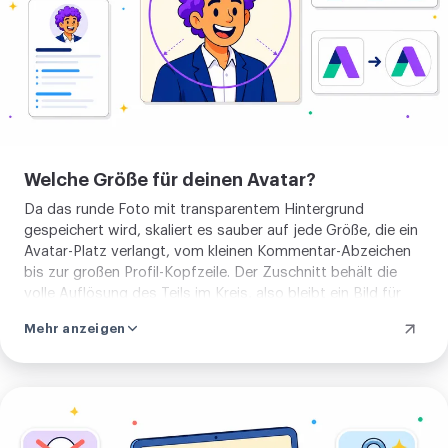
ausprobieren
Welche Größe für deinen Avatar?
Da das runde Foto mit transparentem Hintergrund
gespeichert wird, skaliert es sauber auf jede Größe, die ein
Avatar-Platz verlangt, vom kleinen Kommentar-Abzeichen
bis zur großen Profil-Kopfzeile. Der Zuschnitt behält die
volle Auflösung des Teils im Kreis, also bleibt ein Bild für
einen großen Avatar scharf statt weich. Setze das Gesicht
Mehr anzeigen
etwas über die Mitte und lass einen kleinen Rand. Dann liest
sich derselbe Ausschnitt in jeder Größe gut.
Jetzt
im