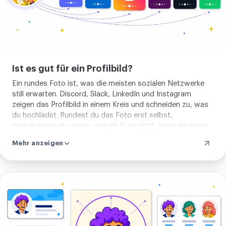
Ist es gut für ein Profilbild?
Ein rundes Foto ist, was die meisten sozialen Netzwerke
still erwarten. Discord, Slack, LinkedIn und Instagram
zeigen das Profilbild in einem Kreis und schneiden zu, was
du hochlädst. Rundest du das Foto erst selbst,
entscheidest du genau, was im Kreis sitzt, statt es einem
automatischen Zuschnitt zu überlassen, der den Kopf
Mehr anzeigen
oben abschneiden oder auf das Falsche zentrieren kann.
Der Ausschnitt, den du lädst, fällt direkt in jedes davon.
Im
Rahmen
der
Limits