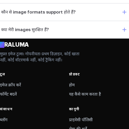
कौन से image formats support होते हैं?
क्या मेरी images सुरक्षित हैं?
A
RALUMA
मुफ़्त इमेज टूल्स। गोपनीयता-प्रथम डिज़ाइन, कोई खाता
नहीं, कोई वॉटरमार्क नहीं, कोई ट्रैकिंग नहीं।
टूल
प्रोडक्ट
इमेज क्रॉप करें
होम
फॉर्मेट बदलें
यह कैसे काम करता है
संसाधन
कानूनी
ब्लॉग
प्राइवेसी पॉलिसी