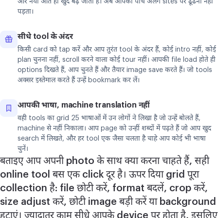
और नया आते ही खुद बढ़ जाता है। अब आपको पाँच अलग sites पर ढूँढना नहीं
पड़ता।
सीधे tool के अंदर
किसी card को tap करें और आप तुरंत tool के अंदर हैं, कोई intro नहीं, कोई
plan चुनना नहीं, scroll करने वाला कोई tour नहीं। आपकी file load होते ही
options दिखते हैं, आप चुनते हैं और तैयार image save करते हैं। जो tools
अक्सर इस्तेमाल करते हैं उन्हें bookmark कर लें।
आपकी भाषा, machine translation नहीं
वही tools का grid 25 भाषाओं में उन लोगों ने लिखा है जो उन्हें बोलते हैं,
machine से नहीं निकाला। आप page को उन्हीं शब्दों में पढ़ते हैं जो आप खुद
search में लिखते, और हर tool एक जैसा चलता है चाहे आप कोई भी भाषा
चुनें।
बताइए आप अपनी photo के साथ क्या करना चाहते हैं, सही
online tool बस एक click दूर है। ऊपर दिया grid पूरा
collection है: file छोटी करें, format बदलें, crop करें,
size adjust करें, छोटी image बड़ी करें या background
हटाएं। ज़्यादातर काम सीधे आपके device पर होता है, इसलिए