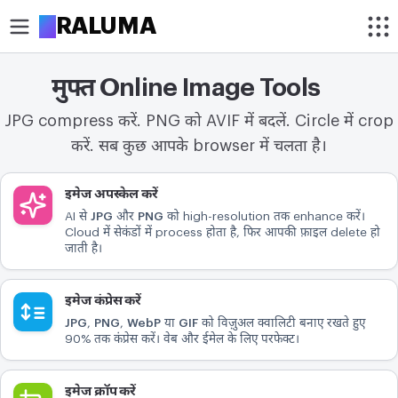
A
RALUMA
मुफ्त Online Image Tools
क्रॉप
JPG compress करें. PNG को AVIF में बदलें. Circle में crop
इमेज क्रॉप करें
करें. सब कुछ आपके browser में चलता है।
गोल क्रॉप करें
टूल्स
इमेज अपस्केल करें
ऑप्टिमाइज़
AI से
JPG
और
PNG
को high-resolution तक enhance करें।
इमेज कंप्रेस करें
Cloud में सेकंडों में process होता है, फिर आपकी फ़ाइल delete हो
जाती है।
इमेज अपस्केल करें
इमेज कंप्रेस करें
बैकग्राउंड हटाएं
JPG
,
PNG
,
WebP
या
GIF
को विज़ुअल क्वालिटी बनाए रखते हुए
90% तक कंप्रेस करें। वेब और ईमेल के लिए परफेक्ट।
बदलाव
इमेज रीसाइज़ करें
इमेज क्रॉप करें