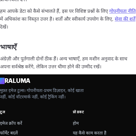
हम आपके डेटा को कैसे संभालते हैं, इस पर विशिष्ट प्रश्नों के लिए
गोपनीयता नीति
में अधिकांश का विस्तृत उत्तर है। शर्तों और स्वीकार्य उपयोग के लिए,
सेवा की शर्तें
देखें।
भाषाएँ
अंग्रेज़ी और पुर्तगाली दोनों ठीक हैं। अन्य भाषाएँ, हम मशीन अनुवाद के साथ
अपना सर्वश्रेष्ठ करेंगे, लेकिन उत्तर धीमा होने की उम्मीद रखें।
A
RALUMA
मुफ़्त इमेज टूल्स। गोपनीयता-प्रथम डिज़ाइन, कोई खाता
नहीं, कोई वॉटरमार्क नहीं, कोई ट्रैकिंग नहीं।
टूल
प्रोडक्ट
इमेज क्रॉप करें
होम
फॉर्मेट बदलें
यह कैसे काम करता है