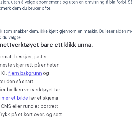
uksjon, uten å velge abonnement og uten en omvisning å bla forbi. Så s
okmerk dem du bruker ofte.
k som snakker dem, ikke kjørt gjennom en maskin. Du leser siden me
k du valgte.
 nettverktøyet bare ett klikk unna.
ormat, beskjær, juster
 meste skjer rett på enheten
 KI,
fjern bakgrunn
og
ter den så snart
er hvilken vei verktøyet tar.
mer et bilde
før et skjema
t CMS eller rund et portrett
Trykk på et kort over, og sett