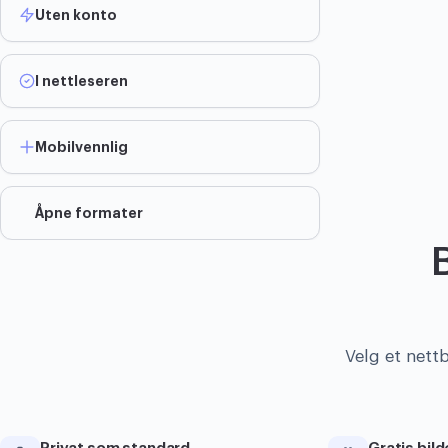
Uten konto
I nettleseren
Mobilvennlig
Åpne formater
Velg et nettb