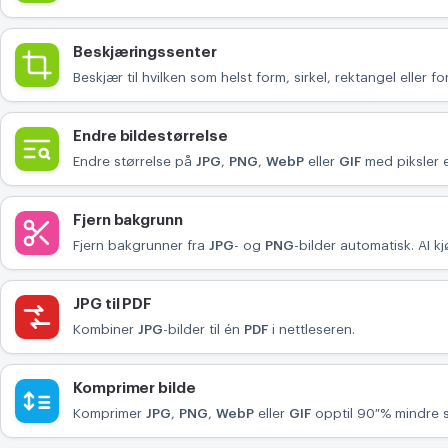
KONVERTER
Beskjæringssenter
Konverter
Beskjær til hvilken som helst form, sirkel, rektangel eller fo
ANNET
Endre bildestørrelse
JPG til PDF
Endre størrelse på
JPG
,
PNG
,
WebP
eller
GIF
med piksler e
Fjern bakgrunn
Fjern bakgrunner fra
JPG
- og
PNG
-bilder automatisk. AI k
JPG til PDF
Kombiner
JPG
-bilder til én
PDF
i nettleseren.
Komprimer bilde
Komprimer
JPG
,
PNG
,
WebP
eller
GIF
opptil 90 % mindre s