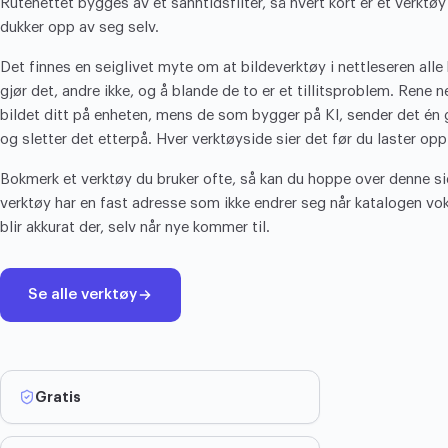
Rutenettet bygges av et sanntidsfilter, så hvert kort er et verktøy
dukker opp av seg selv.
Det finnes en seiglivet myte om at bildeverktøy i nettleseren alle 
gjør det, andre ikke, og å blande de to er et tillitsproblem. Rene 
bildet ditt på enheten, mens de som bygger på KI, sender det én g
og sletter det etterpå. Hver verktøyside sier det før du laster opp
Bokmerk et verktøy du bruker ofte, så kan du hoppe over denne s
verktøy har en fast adresse som ikke endrer seg når katalogen voks
blir akkurat der, selv når nye kommer til.
Se alle verktøy
Gratis