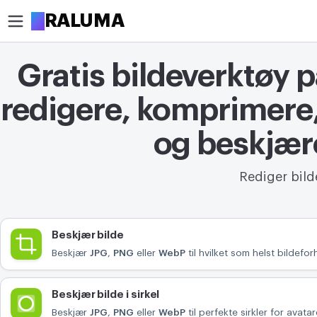
A
RALUMA
Gratis bildeverktøy på
BESKJÆR
Beskjær bilde
redigere, komprimere,
Beskjær bilde i sirkel
og beskjær
OPTIMALISER
Rediger bild
Komprimer bilde
Fjern bakgrunn
Verktøy
Beskjær bilde
Oppskaler bilde
Beskjær
JPG
,
PNG
eller
WebP
til hvilket som helst bildeforh
REDIGER
Beskjær bilde i sirkel
Endre bildestørrelse
Beskjær
JPG
,
PNG
eller
WebP
til perfekte sirkler for avata