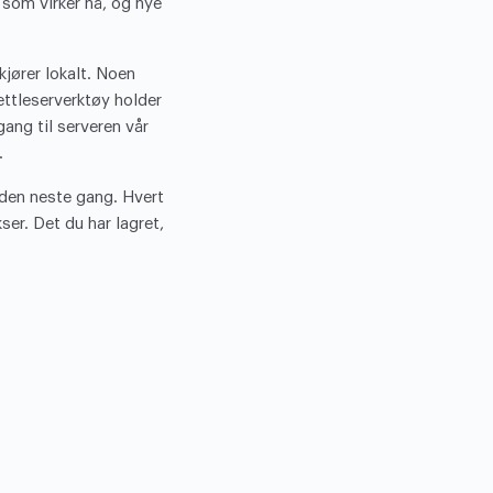
 som virker nå, og nye
kjører lokalt. Noen
nettleserverktøy holder
ang til serveren vår
.
iden neste gang. Hvert
er. Det du har lagret,