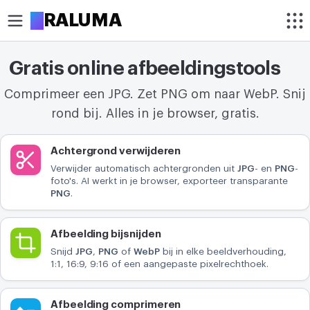
A
RALUMA
Gratis online afbeeldingstools
BIJSNIJDEN
Comprimeer een JPG. Zet PNG om naar WebP. Snij
Afbeelding bijsnijden
rond bij. Alles in je browser, gratis.
Foto rond uitsnijden
Tools
Achtergrond verwijderen
OPTIMALISEREN
Verwijder automatisch achtergronden uit
JPG
- en
PNG
-
Afbeelding comprimeren
foto's. AI werkt in je browser, exporteer transparante
PNG
.
Achtergrond verwijderen
Afbeelding bijsnijden
Resolutie verhogen
Snijd
JPG
,
PNG
of
WebP
bij in elke beeldverhouding,
1:1, 16:9, 9:16 of een aangepaste pixelrechthoek.
BEWERKEN
Afbeelding verkleinen
Afbeelding comprimeren