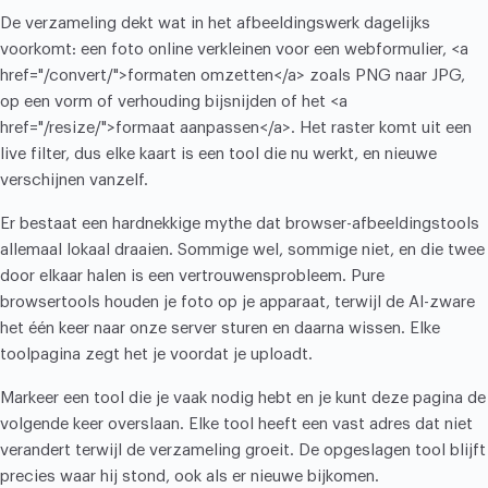
De verzameling dekt wat in het afbeeldingswerk dagelijks
voorkomt: een foto online verkleinen voor een webformulier, <a
href="/convert/">formaten omzetten</a> zoals PNG naar JPG,
op een vorm of verhouding bijsnijden of het <a
href="/resize/">formaat aanpassen</a>. Het raster komt uit een
live filter, dus elke kaart is een tool die nu werkt, en nieuwe
verschijnen vanzelf.
Er bestaat een hardnekkige mythe dat browser-afbeeldingstools
allemaal lokaal draaien. Sommige wel, sommige niet, en die twee
door elkaar halen is een vertrouwensprobleem. Pure
browsertools houden je foto op je apparaat, terwijl de AI-zware
het één keer naar onze server sturen en daarna wissen. Elke
toolpagina zegt het je voordat je uploadt.
Markeer een tool die je vaak nodig hebt en je kunt deze pagina de
volgende keer overslaan. Elke tool heeft een vast adres dat niet
verandert terwijl de verzameling groeit. De opgeslagen tool blijft
precies waar hij stond, ook als er nieuwe bijkomen.