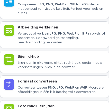
Comprimeer
JPG
,
PNG
,
WebP
of
GIF
tot 90% kleiner
CONVERTEREN
met behoud van visuele kwaliteit. Perfect voor web en
e-mail.
Converteren
OVERIGE
Afbeelding verkleinen
JPG naar PDF
Vergroot of verklein
JPG
,
PNG
,
WebP
of
GIF
in pixels of
procenten. Hoogwaardige resampling,
beeldverhouding behouden.
Bijsnijd-hub
Bijsnijden in elke vorm, cirkel, rechthoek, social-media-
voorinstellingen. Alles in de browser.
Formaat converteren
Converteer tussen
PNG
,
JPG
,
WebP
en
AVIF
. Meerdere
afbeeldingen in één klik batchgewijs converteren.
Foto rond uitsnijden