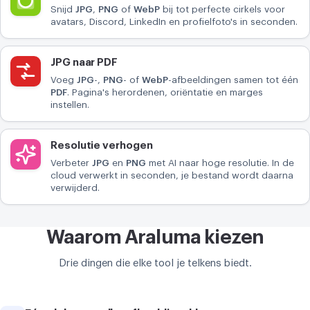
Snijd
JPG
,
PNG
of
WebP
bij tot perfecte cirkels voor
avatars, Discord, LinkedIn en profielfoto's in seconden.
JPG naar PDF
Voeg
JPG
-,
PNG
- of
WebP
-afbeeldingen samen tot één
PDF
. Pagina's herordenen, oriëntatie en marges
instellen.
Resolutie verhogen
Verbeter
JPG
en
PNG
met AI naar hoge resolutie. In de
cloud verwerkt in seconden, je bestand wordt daarna
verwijderd.
Waarom Araluma kiezen
Drie dingen die elke tool je telkens biedt.