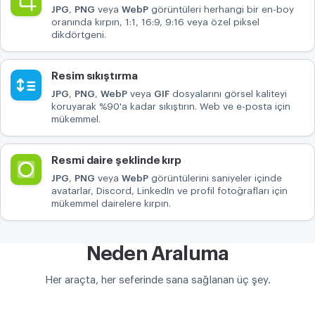
JPG
,
PNG
veya
WebP
görüntüleri herhangi bir en-boy
oranında kırpın, 1:1, 16:9, 9:16 veya özel piksel
dikdörtgeni.
Resim sıkıştırma
JPG
,
PNG
,
WebP
veya
GIF
dosyalarını görsel kaliteyi
koruyarak %90'a kadar sıkıştırın. Web ve e-posta için
mükemmel.
Resmi daire şeklinde kırp
JPG
,
PNG
veya
WebP
görüntülerini saniyeler içinde
avatarlar, Discord, LinkedIn ve profil fotoğrafları için
mükemmel dairelere kırpın.
Neden Araluma
Her araçta, her seferinde sana sağlanan üç şey.