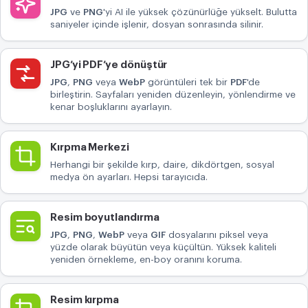
JPG
ve
PNG
'yi AI ile yüksek çözünürlüğe yükselt. Bulutta
DÖNÜŞTÜR
saniyeler içinde işlenir, dosyan sonrasında silinir.
Dönüştür
JPG’yi PDF’ye dönüştür
DIĞER
JPG
,
PNG
veya
WebP
görüntüleri tek bir
PDF
'de
JPG’yi PDF’ye dönüştür
birleştirin. Sayfaları yeniden düzenleyin, yönlendirme ve
kenar boşluklarını ayarlayın.
Kırpma Merkezi
Herhangi bir şekilde kırp, daire, dikdörtgen, sosyal
medya ön ayarları. Hepsi tarayıcıda.
Resim boyutlandırma
JPG
,
PNG
,
WebP
veya
GIF
dosyalarını piksel veya
yüzde olarak büyütün veya küçültün. Yüksek kaliteli
yeniden örnekleme, en-boy oranını koruma.
Resim kırpma