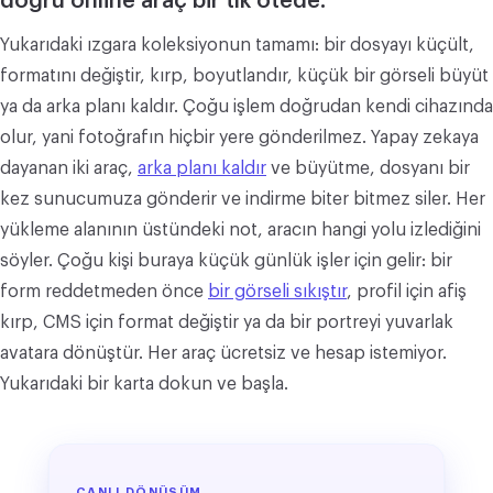
doğru online araç bir tık ötede.
Yukarıdaki ızgara koleksiyonun tamamı: bir dosyayı küçült,
formatını değiştir, kırp, boyutlandır, küçük bir görseli büyüt
ya da arka planı kaldır. Çoğu işlem doğrudan kendi cihazında
olur, yani fotoğrafın hiçbir yere gönderilmez. Yapay zekaya
dayanan iki araç,
arka planı kaldır
ve büyütme, dosyanı bir
kez sunucumuza gönderir ve indirme biter bitmez siler. Her
yükleme alanının üstündeki not, aracın hangi yolu izlediğini
söyler. Çoğu kişi buraya küçük günlük işler için gelir: bir
form reddetmeden önce
bir görseli sıkıştır
, profil için afiş
kırp, CMS için format değiştir ya da bir portreyi yuvarlak
avatara dönüştür. Her araç ücretsiz ve hesap istemiyor.
Yukarıdaki bir karta dokun ve başla.
CANLI DÖNÜŞÜM