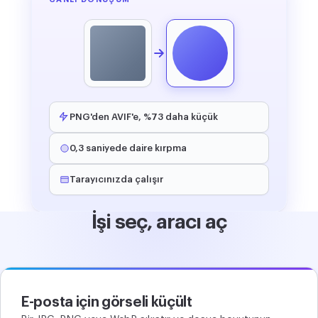
PNG'den AVIF'e, %73 daha küçük
0,3 saniyede daire kırpma
Tarayıcınızda çalışır
İşi seç, aracı aç
E-posta için görseli küçült