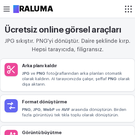
A
RALUMA
Ücretsiz online görsel araçları
KIRP
JPG sıkıştır. PNG'yi dönüştür. Daire şeklinde kırp.
Resim kırpma
Hepsi tarayıcıda, filigransız.
Resmi daire şeklinde kırp
Araçlar
Arka planı kaldır
OPTIMIZE ET
JPG
ve
PNG
fotoğraflarından arka planları otomatik
Resim sıkıştırma
olarak kaldırın. AI tarayıcınızda çalışır, şeffaf
PNG
olarak
dışa aktarın.
Arka planı kaldır
Format dönüştürme
Görüntü büyütme
PNG
,
JPG
,
WebP
ve
AVIF
arasında dönüştürün. Birden
fazla görüntüyü tek tıkla toplu olarak dönüştürün.
DÜZENLE
Resim boyutlandırma
Görüntü büyütme