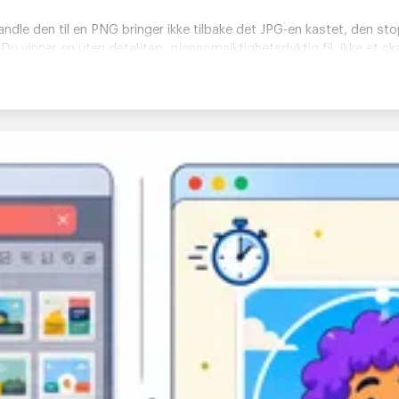
andle den til en PNG bringer ikke tilbake det JPG-en kastet, den st
Du vinner en uten detaljtap, gjennomsiktighetsdyktig fil, ikke et sk