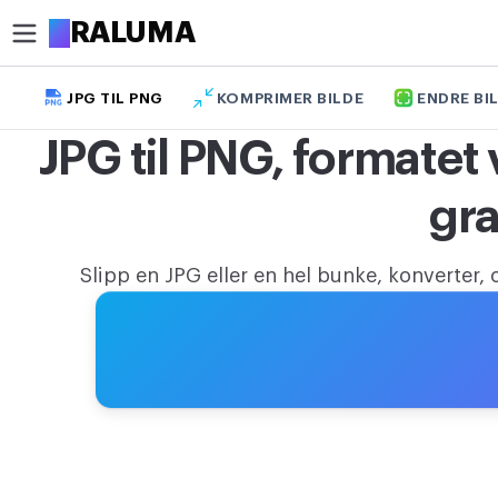
A
RALUMA
JPG TIL PNG
KOMPRIMER BILDE
ENDRE BI
BESKJÆR
JPG til PNG, formatet 
Beskjær bilde
gra
Beskjær bilde i sirkel
OPTIMALISER
Slipp en JPG eller en hel bunke, konverter,
Komprimer bilde
Fjern bakgrunn
Oppskaler bilde
REDIGER
Endre bildestørrelse