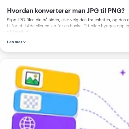
Hvordan konverterer man JPG til PNG?
Slipp JPG-filen din på siden, eller velg den fra enheten, og den
fil for ett bilde eller en zip for en bunke. Ett bilde bygges opp 
på forhånd.
Les mer
Last
opp
bildet
ditt