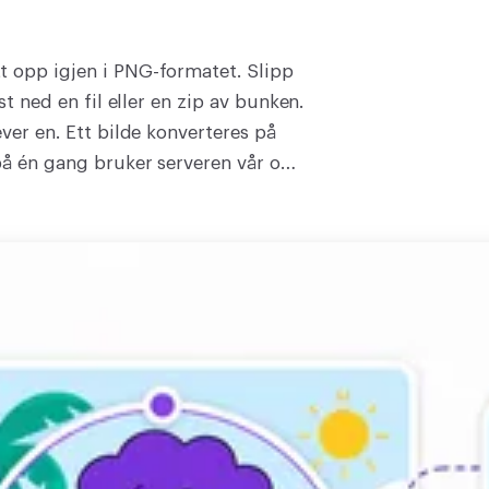
t opp igjen i PNG-formatet. Slipp
st ned en fil eller en zip av bunken.
ever en. Ett bilde konverteres på
på én gang bruker serveren vår og
 En PNG bærer gjennomsiktighet,
 JPG, og en hel bunke av dem, og
å lære og ingenting å installere,
 konverter den på få sekunder.