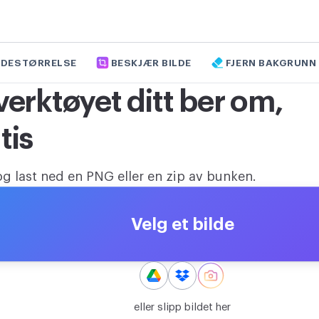
LDESTØRRELSE
BESKJÆR BILDE
FJERN BAKGRUNN
verktøyet ditt ber om,
tis
 og last ned en PNG eller en zip av bunken.
Velg et bilde
eller slipp bildet her