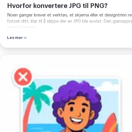
Hvorfor konvertere JPG til PNG?
Noen ganger krever et verktøy, et skjema eller et designtrinn r
fotoet ditt, klar til å slippe der en JPG ble avvist. Den gjenop
trinn forventer.
Les mer
Last
opp
bildet
ditt