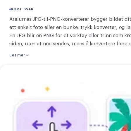
KONVERTER
KORT SVAR
Konverter
Aralumas JPG-til-PNG-konverterer bygger bildet dit
ett enkelt foto eller en bunke, trykk konverter, og la
ANNET
En JPG blir en PNG for et verktøy eller trinn som kr
JPG til PDF
siden, uten at noe sendes, mens å konvertere flere 
nedlastingslenken forsvinner om omtrent to timer.
Les mer
så et gjennomsiktig område forblir klart. Den leser
gir en PNG eller en zip av bunken tilbake. Ingenting 
Last
verktøyet er klart med en gang. Slipp JPG-en din og
opp
bildet
ditt