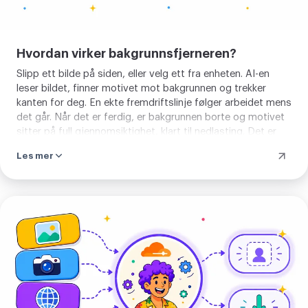
utklippet tar, fjernes så kort etter,
logges aldri og deles aldri. Velg et bilde
Hvordan virker bakgrunnsfjerneren?
og la bakgrunnen gå. Etterpå kan du
Slipp ett bilde på siden, eller velg ett fra enheten. AI-en
utklippet beskjære, komprimere eller
leser bildet, finner motivet mot bakgrunnen og trekker
konvertere.
kanten for deg. En ekte fremdriftslinje følger arbeidet mens
det går. Når det er ferdig, er bakgrunnen borte og motivet
sitter på full gjennomsiktighet, klart til nedlasting. Det er
ingenting å stille inn først og ingen kant å male. Du legger
Les mer
til ett bilde, og utklippet kommer tilbake.
Fjern
bakgrunn