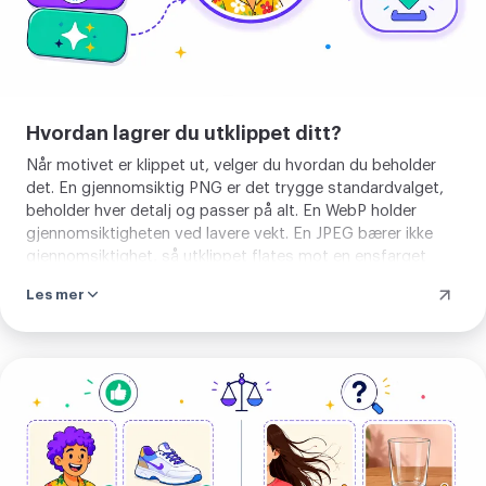
Hvordan lagrer du utklippet ditt?
Når motivet er klippet ut, velger du hvordan du beholder
det. En gjennomsiktig PNG er det trygge standardvalget,
beholder hver detalj og passer på alt. En WebP holder
gjennomsiktigheten ved lavere vekt. En JPEG bærer ikke
gjennomsiktighet, så utklippet flates mot en ensfarget
flate, hvit om du ikke velger en annen. Motivets form er lik i
Les mer
hvert tilfelle. Bare filen du lagrer endres.
Fjern
bakgrunn