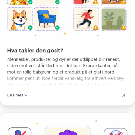
Hva takler den godt?
Mennesker, produkter og dyr er der utklippet blir renest,
siden motivet står klart mot det bak. Skarpe kanter, hår
mot en rolig bakgrunn og et produkt på et glatt bord
kommer pent ut. Noe forblir vanskelig for ethvert verktøy:
glass og væske, speilrefleks, tynne pelstuster mot en
travel bakgrunn og et lyst motiv mot en lys vegg. Der må
Les mer
du regne med å pusse en løs kant.
Fjern
bakgrunn