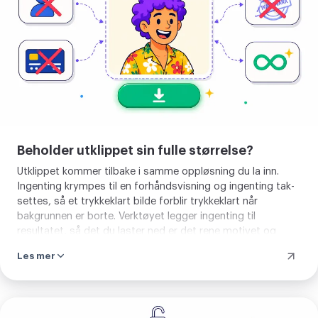
Beholder utklippet sin fulle størrelse?
Utklippet kommer tilbake i samme oppløsning du la inn.
Ingenting krympes til en forhåndsvisning og ingenting tak-
settes, så et trykkeklart bilde forblir trykkeklart når
bakgrunnen er borte. Verktøyet legger ingenting til
resultatet, så det du laster ned er det rene motivet og
gjennomsiktigheten rundt, uten segl i hjørnet og uten
Les mer
stempel i midten.
Fjern