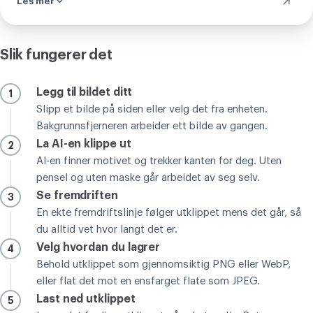
Les mer
Slik fungerer det
Legg til bildet ditt
1
Slipp et bilde på siden eller velg det fra enheten.
Bakgrunnsfjerneren arbeider ett bilde av gangen.
La AI-en klippe ut
2
AI-en finner motivet og trekker kanten for deg. Uten
pensel og uten maske går arbeidet av seg selv.
Se fremdriften
3
En ekte fremdriftslinje følger utklippet mens det går, så
du alltid vet hvor langt det er.
Velg hvordan du lagrer
4
Behold utklippet som gjennomsiktig PNG eller WebP,
eller flat det mot en ensfarget flate som JPEG.
Last ned utklippet
5