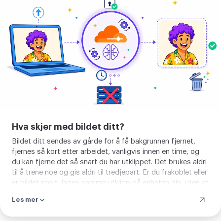
bakgrunn
Hva skjer med bildet ditt?
Bildet ditt sendes av gårde for å få bakgrunnen fjernet,
fjernes så kort etter arbeidet, vanligvis innen en time, og
du kan fjerne det så snart du har utklippet. Det brukes aldri
til å trene noe og gis aldri til tredjepart. Er du frakoblet eller
er bildet stort, lages samme utklipp på enheten din, uten at
noe går ut. Uansett er resultatet det samme rene motivet.
Les mer