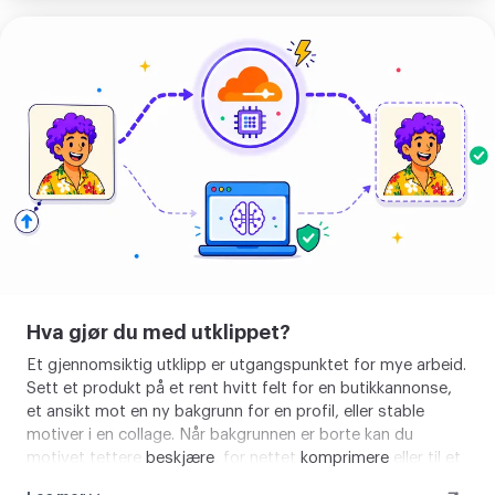
Fjern
bakgrunn
Hva gjør du med utklippet?
Et gjennomsiktig utklipp er utgangspunktet for mye arbeid.
Sett et produkt på et rent hvitt felt for en butikkannonse,
et ansikt mot en ny bakgrunn for en profil, eller stable
motiver i en collage. Når bakgrunnen er borte kan du
motivet tettere
beskjære
, for nettet
komprimere
eller til et
annet format
konvertere
etter hvor det skal.