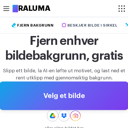
A
RALUMA
FJERN BAKGRUNN
BESKJÆR BILDE I SIRKEL
BESKJÆR
Fjern enhver
Beskjær bilde
bildebakgrunn, gratis
Beskjær bilde i sirkel
OPTIMALISER
Slipp ett bilde, la AI-en løfte ut motivet, og last ned et
Komprimer bilde
rent utklipp med gjennomsiktig bakgrunn.
Fjern bakgrunn
Velg et bilde
Oppskaler bilde
REDIGER
Endre bildestørrelse