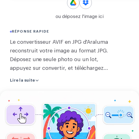
CONVERTIR
ou déposez l'image ici
Convertir
RÉPONSE RAPIDE
AUTRES
Le convertisseur AVIF en JPG d'Araluma
Convertir JPG en PDF
reconstruit votre image au format JPG.
Déposez une seule photo ou un lot,
appuyez sur convertir, et téléchargez
un fichier ou un zip du lot. Un AVIF
Lire la suite
que des applis anciennes refusent
devient un JPG que toute appli ouvre.
Importer
Une image est convertie sur la page,
votre
sans rien envoyer, tandis que convertir
image
plusieurs à la fois utilise notre serveur
et le lien de téléchargement part en
deux heures environ. Un JPG n'a pas de