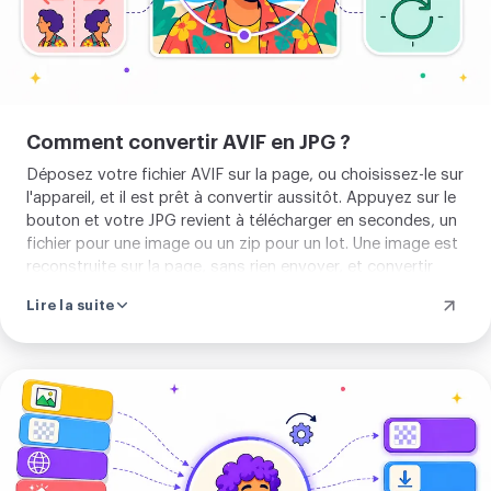
transparence, donc toute zone
translucide ressort blanche. Il lit le
AVIF, et tout un lot, et rend un JPG ou
un zip du lot. Rien à apprendre ni à
Comment convertir AVIF en JPG ?
installer d'abord. Déposez votre AVIF et
Déposez votre fichier AVIF sur la page, ou choisissez-le sur
convertissez.
l'appareil, et il est prêt à convertir aussitôt. Appuyez sur le
bouton et votre JPG revient à télécharger en secondes, un
fichier pour une image ou un zip pour un lot. Une image est
reconstruite sur la page, sans rien envoyer, et convertir
plusieurs à la fois utilise notre serveur. Rien à régler avant.
Lire la suite
Importer
votre
image