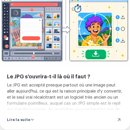
votre
image
Le JPG s'ouvrira-t-il là où il faut ?
Le JPG est accepté presque partout où une image peut
aller aujourd'hui, ce qui est la raison principale d'y convertir,
et le seul vrai récalcitrant est un logiciel très ancien ou un
formulaire pointilleux, auquel cas un JPG simple est le repli
qui marche toujours. Au quotidien vous ne heurtez pas de
mur.
Lire la suite