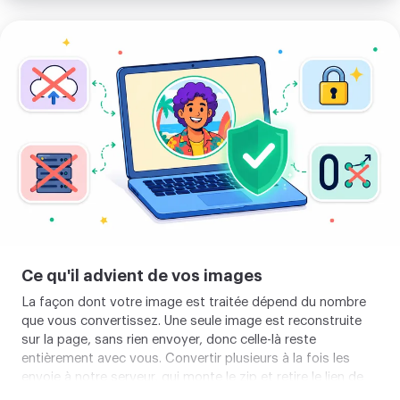
Importer
votre
image
Ce qu'il advient de vos images
La façon dont votre image est traitée dépend du nombre
que vous convertissez. Une seule image est reconstruite
sur la page, sans rien envoyer, donc celle-là reste
entièrement avec vous. Convertir plusieurs à la fois les
envoie à notre serveur, qui monte le zip et retire le lien de
téléchargement en deux heures environ, et un bouton