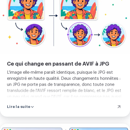
image
Ce qui change en passant de AVIF à JPG
L'image elle-même paraît identique, puisque le JPG est
enregistré en haute qualité. Deux changements honnêtes :
un JPG ne porte pas de transparence, donc toute zone
translucide de l'AVIF ressort remplie de blanc, et le JPG est
un peu plus grand que l'AVIF, car il ne compresse pas aussi
serré. Pour une photo normale rien n'importe, pour un logo
Lire la suite
à fond propre, gardez la transparence en allant vers PNG
ou WebP.
Importer