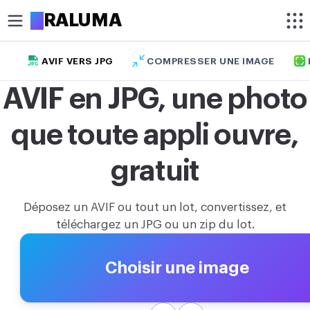
A
RALUMA
AVIF VERS JPG
COMPRESSER UNE IMAGE
RECADRER
AVIF en JPG, une photo
Recadrer une image
que toute appli ouvre,
Recadrer une image en cercle
OPTIMISER
gratuit
Compresser une image
Déposez un AVIF ou tout un lot, convertissez, et
Améliorer la qualité d’une image
téléchargez un JPG ou un zip du lot.
Supprimer le fond d’une image
Choisir une image
MODIFIER
Redimensionner une image