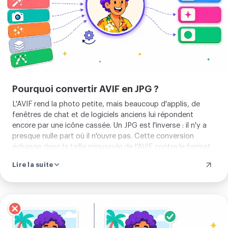
Pourquoi convertir AVIF en JPG ?
L'AVIF rend la photo petite, mais beaucoup d'applis, de
fenêtres de chat et de logiciels anciens lui répondent
encore par une icône cassée. Un JPG est l'inverse : il n'y a
presque nulle part où il n'ouvre pas. Cette conversion
échange donc la taille minuscule de l'AVIF contre le format
qui voyage partout, exactement ce que vous voulez quand
Lire la suite
quelque chose doit juste marcher dans un e-mail, un
formulaire, ou une appli qui n'a pas entendu parler de l'AVIF.
Importer
votre