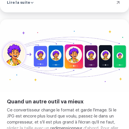
Lire la suite
l'efface à l'instant où vous l'avez. Vous pouvez le confirmer
dans le panneau réseau, où une image ne fait aucun appel.
Importer
votre
image
Quand un autre outil va mieux
Ce convertisseur change le format et garde l'image. Si le
JPG est encore plus lourd que voulu, passez-le dans un
compresseur
, et s'il est plus grand à l'écran qu'il ne faut,
réglez la taille avec un
redimensionneur
d'abord. Pour aller