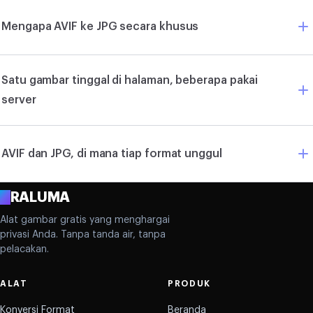
Mengapa AVIF ke JPG secara khusus
Satu gambar tinggal di halaman, beberapa pakai
server
AVIF dan JPG, di mana tiap format unggul
A
RALUMA
Alat gambar gratis yang menghargai
privasi Anda. Tanpa tanda air, tanpa
pelacakan.
ALAT
PRODUK
Konversi Format
Beranda