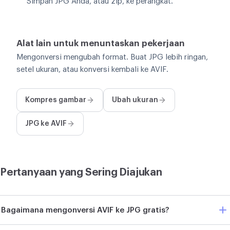
Simpan JPG Anda, atau zip, ke perangkat.
Alat lain untuk menuntaskan pekerjaan
Mengonversi mengubah format. Buat JPG lebih ringan,
setel ukuran, atau konversi kembali ke AVIF.
Kompres gambar
Ubah ukuran
JPG ke AVIF
Pertanyaan yang Sering Diajukan
Bagaimana mengonversi AVIF ke JPG gratis?