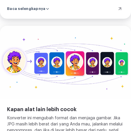
menghapus tautan unduhan dalam sekitar dua jam, dan
Baca selengkapnya
sebuah tombol menghapusnya saat itu juga ketika Anda
memilikinya. Anda bisa memastikannya di panel jaringan, di
mana satu gambar tak membuat panggilan apa pun.
Unggah
gambar
Anda
Kapan alat lain lebih cocok
Konverter ini mengubah format dan menjaga gambar. Jika
JPG masih lebih berat dari yang Anda mau, jalankan melalui
pengompres
, dan jika di layar lebih besar dari perlu, setel