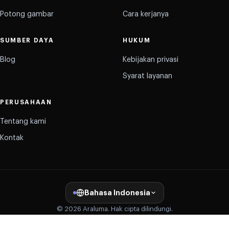
Potong gambar
Cara kerjanya
SUMBER DAYA
HUKUM
Blog
Kebijakan privasi
Syarat layanan
PERUSAHAAN
Tentang kami
Kontak
Bahasa Indonesia
© 2026 Araluma. Hak cipta dilindungi.