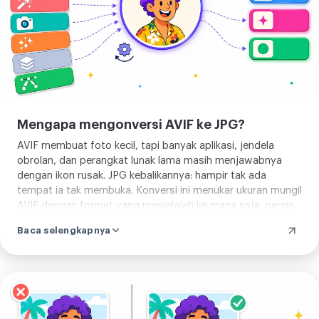
Mengapa mengonversi AVIF ke JPG?
AVIF membuat foto kecil, tapi banyak aplikasi, jendela
obrolan, dan perangkat lunak lama masih menjawabnya
dengan ikon rusak. JPG kebalikannya: hampir tak ada
tempat ia tak membuka. Konversi ini menukar ukuran mungil
AVIF dengan format yang menjelajah ke mana saja, persis
yang Anda mau saat sesuatu hanya perlu berfungsi di
Baca selengkapnya
email, formulir, atau aplikasi yang belum dengar AVIF.
Unggah
gambar