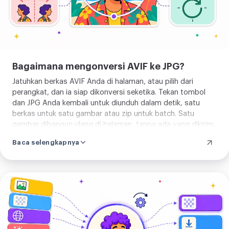
transparansi, jadi area tembus
pandang apa pun keluar putih. Ia
membaca AVIF, dan satu batch penuh
darinya, dan mengembalikan JPG atau
Bagaimana mengonversi AVIF ke JPG?
zip batch. Tak ada yang perlu dipelajari
Jatuhkan berkas AVIF Anda di halaman, atau pilih dari
atau dipasang. Jatuhkan AVIF Anda dan
perangkat, dan ia siap dikonversi seketika. Tekan tombol
konversi.
dan JPG Anda kembali untuk diunduh dalam detik, satu
berkas untuk satu gambar atau zip untuk batch. Satu
gambar dibangun ulang di halaman, tanpa ada yang dikirim,
dan mengonversi beberapa sekaligus memakai server kami.
Baca selengkapnya
Tak ada yang perlu diatur sebelumnya.
Unggah
gambar
Anda