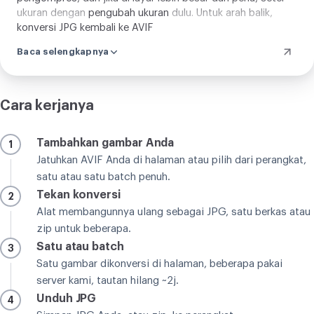
ukuran dengan
pengubah ukuran
dulu. Untuk arah balik,
konversi JPG kembali ke AVIF
.
Baca selengkapnya
Cara kerjanya
Tambahkan gambar Anda
1
Jatuhkan AVIF Anda di halaman atau pilih dari perangkat,
satu atau satu batch penuh.
Tekan konversi
2
Alat membangunnya ulang sebagai JPG, satu berkas atau
zip untuk beberapa.
Satu atau batch
3
Satu gambar dikonversi di halaman, beberapa pakai
server kami, tautan hilang ~2j.
Unduh JPG
4