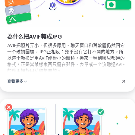
為什么把AVIF轉成JPG
AVIF把照片弄小，但很多應用、聊天窗口和舊軟體仍然回它
一个破損圖標。JPG正相反：幾乎沒有它打不開的地方。所
以這个轉換是用AVIF那極小的體積，換來一種到哪兒都通的
格式，正是當某樣東西只需在郵件、表單或一个沒聽過AVIF
的應用裡能用時你想要的。
查看更多
上
傳
圖
片