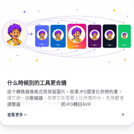
上
傳
圖
片
什么時候別的工具更合適
這个轉換器換格式而保留圖片。如果JPG還是比你想的重，
讓它過一遍
壓縮器
，如果它在萤幕上比所需的大，先用
尺寸
調整器
定好大小。反方向就
把JPG轉回AVIF
。
查看更多