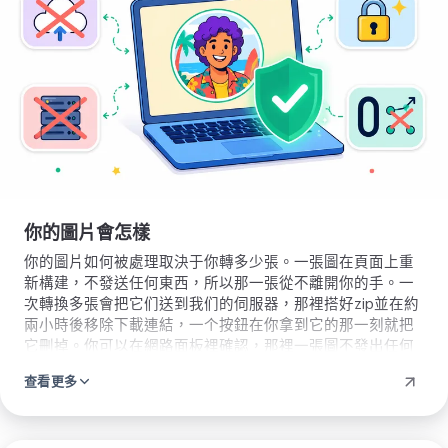
圖
片
你的圖片會怎樣
你的圖片如何被處理取決于你轉多少張。一張圖在頁面上重
新構建，不發送任何東西，所以那一張從不離開你的手。一
次轉換多張會把它们送到我们的伺服器，那裡搭好zip並在約
兩小時後移除下載連結，一个按鈕在你拿到它的那一刻就把
它刪掉。你可以在網路面板裡確認，那裡一張圖不發出任何
請求。
查看更多