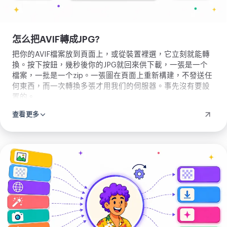
怎么把AVIF轉成JPG?
把你的AVIF檔案放到頁面上，或從裝置裡選，它立刻就能轉
換。按下按鈕，幾秒後你的JPG就回來供下載，一張是一个
檔案，一批是一个zip。一張圖在頁面上重新構建，不發送任
何東西，而一次轉換多張才用我们的伺服器。事先沒有要設
置的。
查看更多
上
傳
圖
片