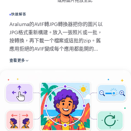
或將圖片拖放至此
轉換
快速解答
轉換
Araluma的AVIF轉JPG轉換器把你的圖片以
其他
JPG格式重新構建。放入一張照片或一批，
JPG轉PDF
按轉換，再下載一个檔案或這批的zip。舊
應用拒絕的AVIF變成每个應用都能開的
JPG。一張圖在頁面上就地轉換，不發送任
查看更多
何東西，而一次轉換多張會用我们的伺服
器，下載連結約兩小時後消失。一个JPG沒
上
有透明，所以任何半透明的區域都會出來
傳
是白的。它讀取AVIF，以及它们的一整
圖
批，並返回一个JPG或這批的zip。沒有要
片
學的也沒有要裝的。放入你的AVIF並轉
換。