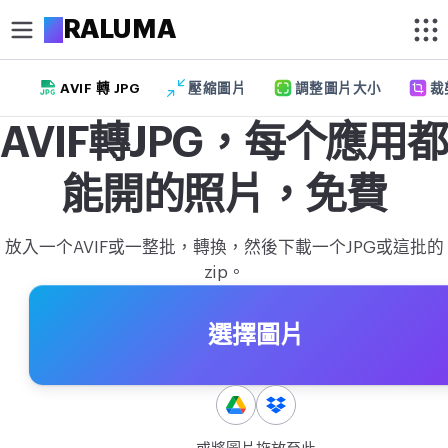
A
RALUMA
AVIF 轉 JPG
壓縮圖片
調整圖片大小
裁
裁切
AVIF轉JPG，每个應用都
裁剪圖片
能開的照片，免費
照片圓形裁切
最佳化
放入一个AVIF或一整批，轉換，然後下載一个JPG或這批的
壓縮圖片
zip。
去除背景
選擇圖片
圖片放大
編輯
調整圖片大小