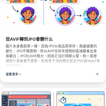
從AVIF轉到JPG會變什么
圖片本身看起來一樣，因為JPG以高品質保存。兩處誠實的
變化：JPG不帶透明，所以AVIF任何半透明的區域都會出來
填著白；JPG比AVIF稍大，因為它沒打得那么緊。對一張普
通照片兩者都不要緊，對背景干淨的標志就走PNG或WebP來
保住透明。
查看更多
上
傳
圖