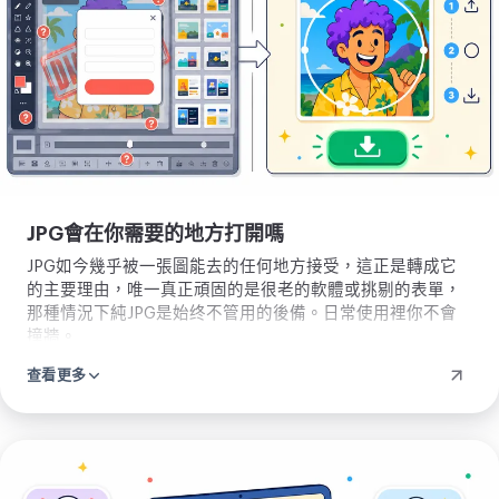
片
JPG會在你需要的地方打開嗎
JPG如今幾乎被一張圖能去的任何地方接受，這正是轉成它
的主要理由，唯一真正頑固的是很老的軟體或挑剔的表單，
那種情況下純JPG是始终不管用的後備。日常使用裡你不會
撞牆。
查看更多
上
傳