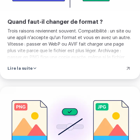
Quand faut-il changer de format ?
Trois raisons reviennent souvent. Compatibilité : un site ou
une appli n'accepte qu'un format et vous en avez un autre.
Vitesse : passer en WebP ou AVIF fait charger une page
plus vite parce que le fichier est plus léger. Archivage :
passer en PNG fige une copie exacte, même si le fichier
grossit et que le détail déjà perdu le reste. Adaptez le
Lire la suite
format de destination à là où va votre image.
Importer
votre
image