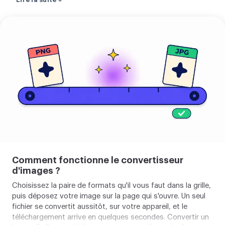
déposez votre fichier et téléchargez le
résultat. Une seule image est convertie
Importer
directement sur votre appareil, sans
votre
rien envoyer. Quand vous en
image
convertissez plusieurs à la fois, elles
passent par notre serveur, sont traitées
ensemble et supprimées
automatiquement deux heures plus
tard environ. Le PNG garde chaque
détail à l'identique. JPG, WebP et AVIF
cèdent un peu de détail pour un fichier
Comment fonctionne le convertisseur
bien plus léger, et au réglage normal la
d'images ?
différence se voit à peine. Si votre
Choisissez la paire de formats qu'il vous faut dans la grille,
image a un fond transparent et que
puis déposez votre image sur la page qui s'ouvre. Un seul
vous la passez en JPG, qui ne peut pas
fichier se convertit aussitôt, sur votre appareil, et le
téléchargement arrive en quelques secondes. Convertir un
garder la transparence, ces zones