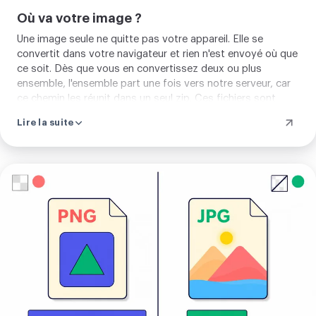
Où va votre image ?
Une image seule ne quitte pas votre appareil. Elle se
convertit dans votre navigateur et rien n'est envoyé où que
ce soit. Dès que vous en convertissez deux ou plus
ensemble, l'ensemble part une fois vers notre serveur, car
ce chemin les réunit dans un seul zip. Ces fichiers sont
traités puis retirés automatiquement au bout d'environ
Lire la suite
deux heures, et vous pouvez les effacer vous-même tout
de suite. Chaque page indique le chemin avant que vous
n'ajoutiez quoi que ce soit.
Importer
votre
image