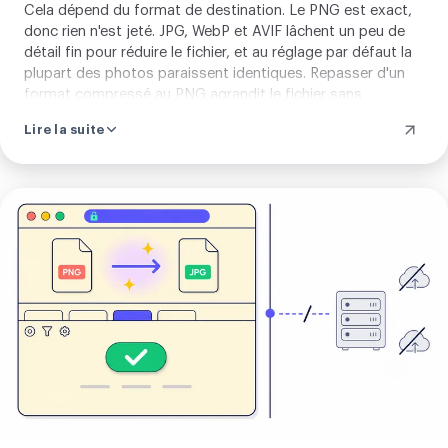
Cela dépend du format de destination. Le PNG est exact,
donc rien n'est jeté. JPG, WebP et AVIF lâchent un peu de
détail fin pour réduire le fichier, et au réglage par défaut la
plupart des photos paraissent identiques. Repasser d'un
format compressé au PNG agrandit le fichier sans
récupérer ce qui est déjà perdu. Si une image transparente
Lire la suite
devient un JPG, les zones transparentes se remplissent de
blanc.
Importer
votre
image