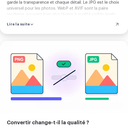
garde la transparence et chaque détail. Le JPG est le choix
universel pour les photos. WebP et AVIF sont la paire
moderne, souvent bien plus légers à qualité visible égale.
Vous pouvez aussi apporter un GIF, mais seule sa première
Lire la suite
image est utilisée, et le GIF n'est pas proposé en sortie.
Importer
votre
image
Convertir change-t-il la qualité ?