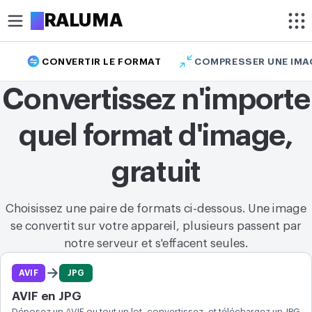
A
RALUMA
CONVERTIR LE FORMAT
COMPRESSER UNE IMA
RECADRER
Convertissez n'importe
Recadrer une image
quel format d'image,
Recadrer une image en cercle
OPTIMISER
gratuit
Compresser une image
Choisissez une paire de formats ci-dessous. Une image
Améliorer la qualité d’une image
se convertit sur votre appareil, plusieurs passent par
notre serveur et s'effacent seules.
Supprimer le fond d’une image
Paires de format
AVIF
JPG
MODIFIER
AVIF en JPG
Redimensionner une image
Déposez un AVIF ou tout un lot, convertissez, et téléchargez un JPG