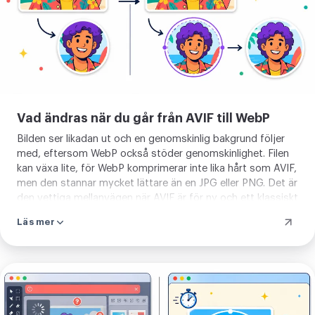
Vad ändras när du går från AVIF till WebP
Bilden ser likadan ut och en genomskinlig bakgrund följer
med, eftersom WebP också stöder genomskinlighet. Filen
kan växa lite, för WebP komprimerar inte lika hårt som AVIF,
men den stannar mycket lättare än en JPG eller PNG. Det är
den vettiga mellanvägen när AVIF är för ny och ett klassiskt
format för tungt.
Läs mer
Ladda
upp
din