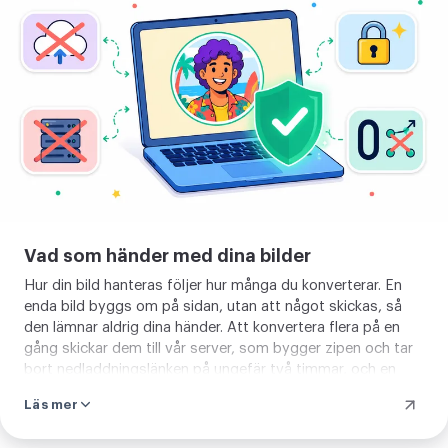
upp
din
bild
Vad som händer med dina bilder
Hur din bild hanteras följer hur många du konverterar. En
enda bild byggs om på sidan, utan att något skickas, så
den lämnar aldrig dina händer. Att konvertera flera på en
gång skickar dem till vår server, som bygger zipen och tar
bort nedladdningslänken på ungefär två timmar, och en
knapp raderar den i samma stund du har den. Du kan
Läs mer
bekräfta det i nätverkspanelen, där en bild inte gör något
anrop.