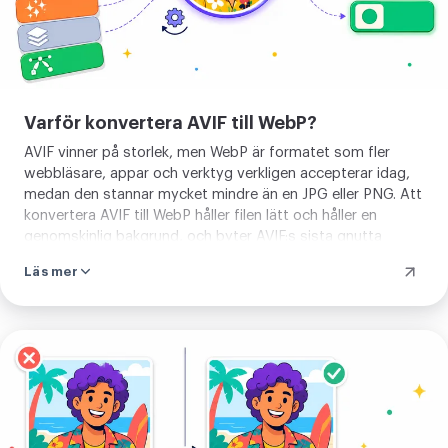
Varför konvertera AVIF till WebP?
AVIF vinner på storlek, men WebP är formatet som fler
webbläsare, appar och verktyg verkligen accepterar idag,
medan den stannar mycket mindre än en JPG eller PNG. Att
konvertera AVIF till WebP håller filen lätt och håller en
genomskinlig bakgrund, och byter AVIF:s sista gnutta
komprimering mot stöd du kan räkna med på webben.
Läs mer
Ladda
upp
din
bild