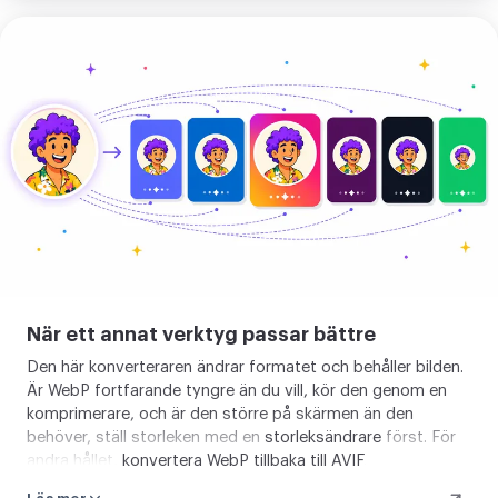
Ladda
upp
din
bild
När ett annat verktyg passar bättre
Den här konverteraren ändrar formatet och behåller bilden.
Är WebP fortfarande tyngre än du vill, kör den genom en
komprimerare
, och är den större på skärmen än den
behöver, ställ storleken med en
storleksändrare
först. För
andra hållet,
konvertera WebP tillbaka till AVIF
.