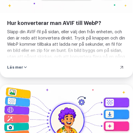
ger tillbaka en WebP eller en zip av
bunten. Inget att lära och inget att
Hur konverterar man AVIF till WebP?
installera, verktyget är redo direkt.
Släpp din AVIF-fil på sidan, eller välj den från enheten, och
Släpp din AVIF och konvertera den på
den är redo att konvertera direkt. Tryck på knappen och din
några sekunder.
WebP kommer tillbaka att ladda ner på sekunder, en fil för
en bild eller en zip för en bunt. En bild byggs om på sidan,
utan att något skickas, och att konvertera flera på en gång
använder vår server. Inget att ställa in i förväg.
Läs mer
Ladda
upp
din
bild