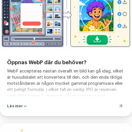
bild
Öppnas WebP där du behöver?
WebP accepteras nästan överallt en bild kan gå idag, vilket
är huvudskälet att konvertera till den, och den enda riktiga
motståndaren är någon mycket gammal programvara eller
ett petigt formulär, i vilket fall en vanlig JPG är reserven
som alltid funkar. I vardagen slår du inte i en vägg.
Läs mer
Ladda