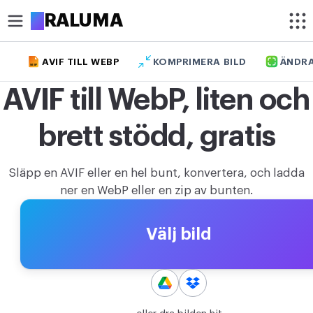
A
RALUMA
AVIF TILL WEBP
KOMPRIMERA BILD
ÄNDRA
WEBP
BESKÄR
AVIF till WebP, liten och
Beskär bild
brett stödd, gratis
Beskär bild i cirkel
OPTIMERA
Släpp en AVIF eller en hel bunt, konvertera, och ladda
Komprimera bild
ner en WebP eller en zip av bunten.
Förstora bild
Välj bild
Ta bort bakgrund
REDIGERA
Ändra bildstorlek