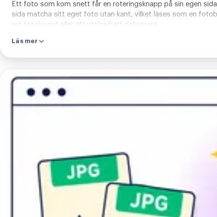
Ett foto som kom snett får en roteringsknapp på sin egen sida, s
sida matcha sitt eget foto utan kant, vilket läses som en fotobo
ren fotolayout eller ett utskrivbart dokument.
Läs mer
Konvertera
JPG
till
PDF