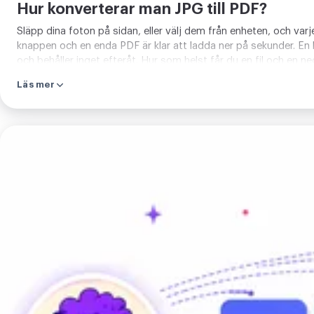
Hur konverterar man JPG till PDF?
Släpp dina foton på sidan, eller välj dem från enheten, och varj
knappen och en enda PDF är klar att ladda ner på sekunder. En b
och behåller inget efteråt. Hur som helst får du en fil och en n
Läs mer
Konvertera
JPG
till
PDF