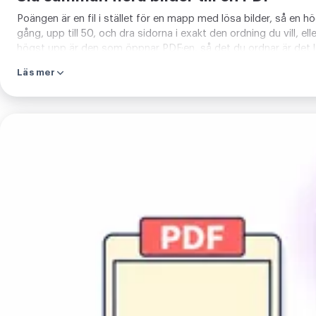
Poängen är en fil i stället för en mapp med lösa bilder, så en hö
gång, upp till 50, och dra sidorna i exakt den ordning du vill, e
högst upp är den som öppnar PDF:en, så det du ordnar är det l
Läs mer
Konvertera
JPG
till
PDF