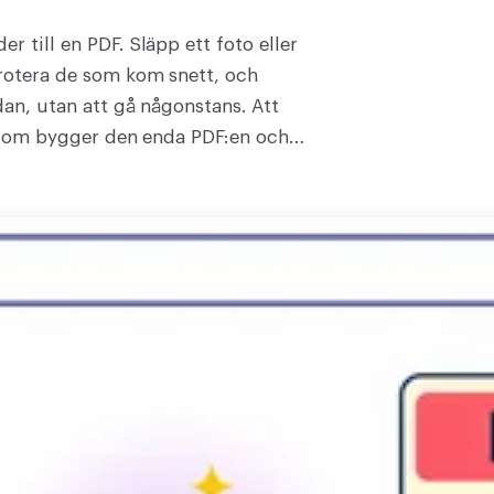
r till en PDF. Släpp ett foto eller
 rotera de som kom snett, och
dan, utan att gå någonstans. Att
r, som bygger den enda PDF:en och
 i samma stund som nedladdningen
to, eller ta A4 eller Letter. JPG, PNG
genomskinligt PNG-hörn kommer ut
 att lära och inget att installera.