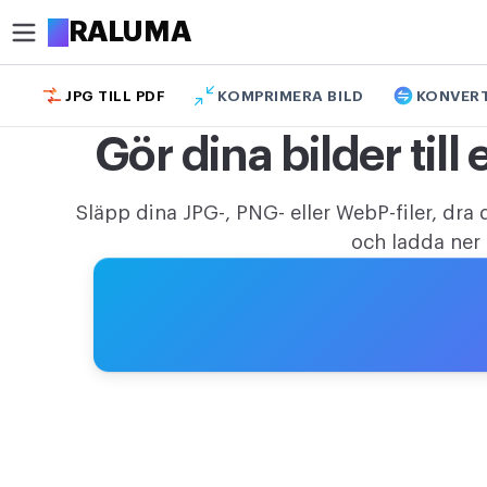
A
RALUMA
JPG TILL PDF
KOMPRIMERA BILD
KONVER
BESKÄR
Gör dina bilder till
Beskär bild
Beskär bild i cirkel
Släpp dina JPG-, PNG- eller WebP-filer, dra 
och ladda ner
OPTIMERA
Komprimera bild
Förstora bild
Ta bort bakgrund
REDIGERA
Ändra bildstorlek