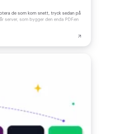
l, rotera de som kom snett, tryck sedan på
l vår server, som bygger den enda PDF:en