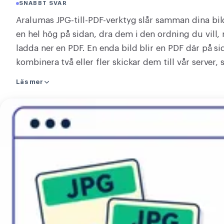
SNABBT SVAR
KONVERTERA
Aralumas JPG-till-PDF-verktyg slår samman dina bilde
Konvertera
en hel hög på sidan, dra dem i den ordning du vill,
ladda ner en PDF. En enda bild blir en PDF där på si
ÖVRIGA
kombinera två eller fler skickar dem till vår serve
JPG till PDF
behåller inget efteråt, och en knapp tar bort dem
Läs mer
börjar. Välj sidstorlek, anpassa varje sida till sitt fo
och WebP går alla in, upp till 50 åt gången. Ett 
Konvertera
vitt, för en PDF-sida har ingen genomskinlighet. Inget
JPG
Släpp dina bilder och bygg PDF:en.
till
PDF