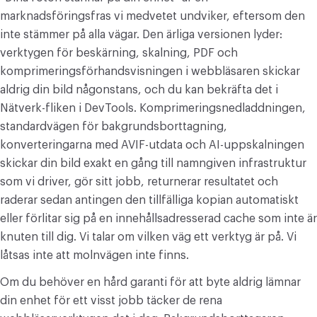
marknadsföringsfras vi medvetet undviker, eftersom den
inte stämmer på alla vägar. Den ärliga versionen lyder:
verktygen för beskärning, skalning, PDF och
komprimeringsförhandsvisningen i webbläsaren skickar
aldrig din bild någonstans, och du kan bekräfta det i
Nätverk-fliken i DevTools. Komprimeringsnedladdningen,
standardvägen för bakgrundsborttagning,
konverteringarna med AVIF-utdata och AI-uppskalningen
skickar din bild exakt en gång till namngiven infrastruktur
som vi driver, gör sitt jobb, returnerar resultatet och
raderar sedan antingen den tillfälliga kopian automatiskt
eller förlitar sig på en innehållsadresserad cache som inte är
knuten till dig. Vi talar om vilken väg ett verktyg är på. Vi
låtsas inte att molnvägen inte finns.
Om du behöver en hård garanti för att byte aldrig lämnar
din enhet för ett visst jobb täcker de rena