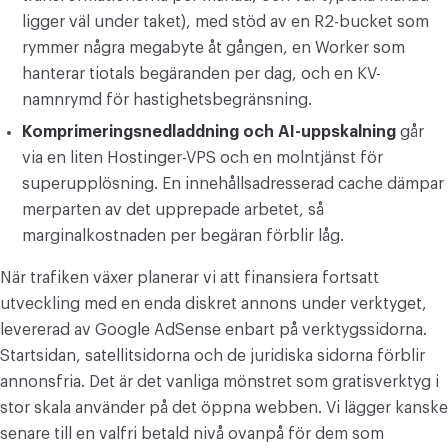
ligger väl under taket), med stöd av en R2-bucket som
rymmer några megabyte åt gången, en Worker som
hanterar tiotals begäranden per dag, och en KV-
namnrymd för hastighetsbegränsning.
Komprimeringsnedladdning och AI-uppskalning
går
via en liten Hostinger-VPS och en molntjänst för
superupplösning. En innehållsadresserad cache dämpar
merparten av det upprepade arbetet, så
marginalkostnaden per begäran förblir låg.
När trafiken växer planerar vi att finansiera fortsatt
utveckling med en enda diskret annons under verktyget,
levererad av Google AdSense enbart på verktygssidorna.
Startsidan, satellitsidorna och de juridiska sidorna förblir
annonsfria. Det är det vanliga mönstret som gratisverktyg i
stor skala använder på det öppna webben. Vi lägger kanske
senare till en valfri betald nivå ovanpå för dem som