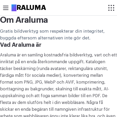
A
RALUMA
Om Araluma
BESKÄR
Gratis bildverktyg som respekterar din integritet,
Beskär bild
byggda eftersom alternativen inte gör det.
Vad Araluma är
Beskär bild i cirkel
Araluma är en samling kostnadsfria bildverktyg, vart och ett
OPTIMERA
inriktat på en enda återkommande uppgift. Katalogen
Komprimera bild
täcker beskärning (runda avatarer, rektangulära utsnitt,
färdiga mått för sociala medier), konvertering mellan
Förstora bild
format som PNG, JPG, WebP och AVIF, komprimering,
borttagning av bakgrunder, skalning till exakta mått, AI-
Ta bort bakgrund
uppskalning och att foga samman bilder till en PDF. De
flesta av dem slutförs helt i din webbläsare. Några få
REDIGERA
skickar en enda begäran till namngiven infrastruktur för
Ändra bildstorlek
arbete som webbläsaren ännu inte klarar lika bra, och även