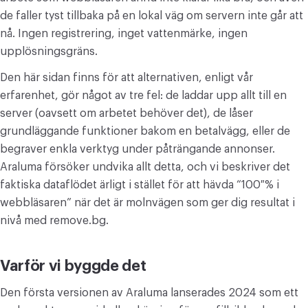
de faller tyst tillbaka på en lokal väg om servern inte går att
KONVERTERA
nå. Ingen registrering, inget vattenmärke, ingen
Konvertera
upplösningsgräns.
ÖVRIGA
Den här sidan finns för att alternativen, enligt vår
erfarenhet, gör något av tre fel: de laddar upp allt till en
JPG till PDF
server (oavsett om arbetet behöver det), de låser
grundläggande funktioner bakom en betalvägg, eller de
begraver enkla verktyg under påträngande annonser.
Araluma försöker undvika allt detta, och vi beskriver det
faktiska dataflödet ärligt i stället för att hävda “100 % i
webbläsaren” när det är molnvägen som ger dig resultat i
nivå med remove.bg.
Varför vi byggde det
Den första versionen av Araluma lanserades 2024 som ett