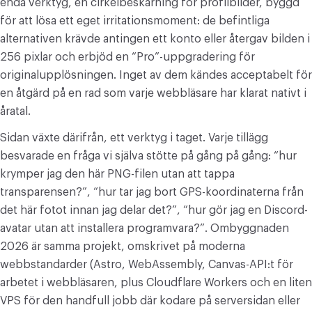
enda verktyg, en cirkelbeskärning för profilbilder, byggd
för att lösa ett eget irritationsmoment: de befintliga
alternativen krävde antingen ett konto eller återgav bilden i
256 pixlar och erbjöd en “Pro”-uppgradering för
originalupplösningen. Inget av dem kändes acceptabelt för
en åtgärd på en rad som varje webbläsare har klarat nativt i
åratal.
Sidan växte därifrån, ett verktyg i taget. Varje tillägg
besvarade en fråga vi själva stötte på gång på gång: “hur
krymper jag den här PNG-filen utan att tappa
transparensen?”, “hur tar jag bort GPS-koordinaterna från
det här fotot innan jag delar det?”, “hur gör jag en Discord-
avatar utan att installera programvara?”. Ombyggnaden
2026 är samma projekt, omskrivet på moderna
webbstandarder (Astro, WebAssembly, Canvas-API:t för
arbetet i webbläsaren, plus Cloudflare Workers och en liten
VPS för den handfull jobb där kodare på serversidan eller