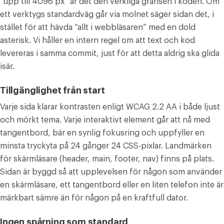
“upp till 4096 px” är det den verkliga gränsen i koden. Om
ett verktygs standardväg går via molnet säger sidan det, i
stället för att hävda “allt i webbläsaren” med en dold
asterisk. Vi håller en intern regel om att text och kod
levereras i samma commit, just för att detta aldrig ska glida
isär.
Tillgänglighet från start
Varje sida klarar kontrasten enligt WCAG 2.2 AA i både ljust
och mörkt tema. Varje interaktivt element går att nå med
tangentbord, bär en synlig fokusring och uppfyller en
minsta tryckyta på 24 gånger 24 CSS-pixlar. Landmärken
för skärmläsare (header, main, footer, nav) finns på plats.
Sidan är byggd så att upplevelsen för någon som använder
en skärmläsare, ett tangentbord eller en liten telefon inte är
märkbart sämre än för någon på en kraftfull dator.
Ingen spårning som standard