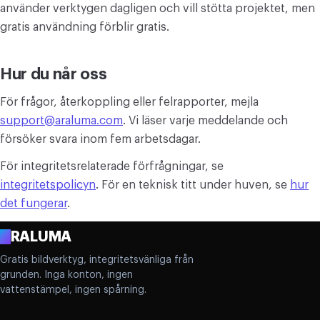
använder verktygen dagligen och vill stötta projektet, men
gratis användning förblir gratis.
Hur du når oss
För frågor, återkoppling eller felrapporter, mejla
support@araluma.com
. Vi läser varje meddelande och
försöker svara inom fem arbetsdagar.
För integritetsrelaterade förfrågningar, se
integritetspolicyn
. För en teknisk titt under huven, se
hur
det fungerar
.
A
RALUMA
Gratis bildverktyg, integritetsvänliga från
grunden. Inga konton, ingen
vattenstämpel, ingen spårning.