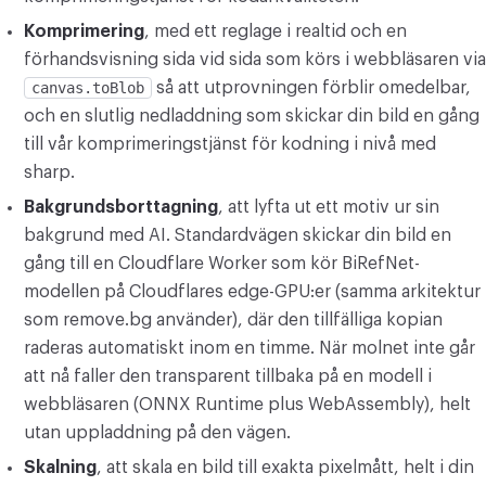
Komprimering
, med ett reglage i realtid och en
förhandsvisning sida vid sida som körs i webbläsaren via
canvas.toBlob
så att utprovningen förblir omedelbar,
och en slutlig nedladdning som skickar din bild en gång
till vår komprimeringstjänst för kodning i nivå med
sharp.
Bakgrundsborttagning
, att lyfta ut ett motiv ur sin
bakgrund med AI. Standardvägen skickar din bild en
gång till en Cloudflare Worker som kör BiRefNet-
modellen på Cloudflares edge-GPU:er (samma arkitektur
som remove.bg använder), där den tillfälliga kopian
raderas automatiskt inom en timme. När molnet inte går
att nå faller den transparent tillbaka på en modell i
webbläsaren (ONNX Runtime plus WebAssembly), helt
utan uppladdning på den vägen.
Skalning
, att skala en bild till exakta pixelmått, helt i din