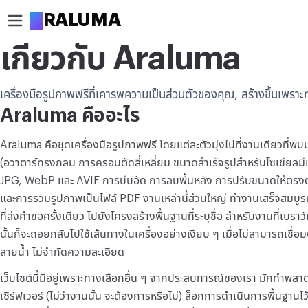
A
RALUMA
เกี่ยวกับ Araluma
ครอป
เครื่องมือรูปภาพฟรีที่เคารพความเป็นส่วนตัวของคุณ, สร้างขึ้นเพราะทา
ครอบตัดรูป
Araluma คืออะไร
ตัดรูปเป็นวงกลม
Araluma คือชุดเครื่องมือรูปภาพฟรี โดยแต่ละตัวมุ่งไปที่งานเดียวที่พ
ปรับแต่ง
(อวาตาร์ทรงกลม การครอบตัดสี่เหลี่ยม ขนาดสำเร็จรูปสำหรับโซเชียล
บีบอัดรูป
JPG, WebP และ AVIF การบีบอัด การลบพื้นหลัง การปรับขนาดให้ตรง
และการรวมรูปภาพเป็นไฟล์ PDF งานเหล่านี้ส่วนใหญ่ ทำงานเสร็จสมบูรณ์
เพิ่มความละเอียดรูป
ที่ส่งคำขอครั้งเดียว ไปยังโครงสร้างพื้นฐานที่ระบุชื่อ สำหรับงานที่เบราว์
นั้นก็จะถอยกลับไปใช้เส้นทางในเครื่องอย่างเงียบ ๆ เมื่อไม่สามารถเชื่อมต
ลบพื้นหลัง
ลายน้ำ ไม่จำกัดความละเอียด
แก้ไข
เว็บไซต์นี้มีอยู่เพราะทางเลือกอื่น ๆ จากประสบการณ์ของเรา มักทำพลาด 
ปรับขนาดรูป
เซิร์ฟเวอร์ (ไม่ว่างานนั้น จะต้องการหรือไม่) ล็อกการดำเนินการพื้นฐานไว้