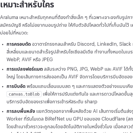
เหมาะสำหรับใคร
Araluma เหมาะสำหรับทุกคนที่ต้องทำสิ่งเล็ก ๆ ที่เฉพาะเจาะจงกับรูปภ
สมัครบัญชี หรือไม่อยากมอบรูปถ่าย ให้กับตัวอัปโหลดทั่วไปที่เก็บมันไว้ เคร
บ่อยไม่กี่หมวด:
การครอบตัด
อวาตาร์ทรงกลมสำหรับ Discord, LinkedIn, Slack
สี่เหลี่ยมและขนาดสำเร็จรูปสำหรับโซเชียลมีเดีย ทำงานทั้งหมดในเบ
WebP, AVIF หรือ JPEG
การแปลงฟอร์แมต
สลับระหว่าง PNG, JPG, WebP และ AVIF ได้ทั้งส
ใหญ่ โดยเส้นทางการส่งออกเป็น AVIF จัดการโดยบริการบีบอัดของเ
การบีบอัด
พร้อมแถบเลื่อนแบบสด ๆ และการแสดงตัวอย่างแบบเคียงข
canvas.toBlob
เพื่อให้การปรับแต่งทันใจ และการดาวน์โหลดขั้นส
บริการบีบอัดของเราเพื่อการเข้ารหัสระดับ sharp
การลบพื้นหลัง
แยกวัตถุออกจากพื้นหลังด้วย AI เส้นทางเริ่มต้นส่
Worker ที่รันโมเดล BiRefNet บน GPU ขอบของ Cloudflare (สถา
โดยสำเนาชั่วคราวจะถูกลบโดยอัตโนมัติภายในหนึ่งชั่วโมง เมื่อคลาวด์