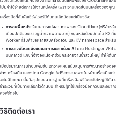
เว็บไซต์แบบสแตติกของ Araluma รันบนแผนฟรีของ Cloudflare และเครื่
ไม่มีค่าใช้จ่ายต่อการใช้งานหนึ่งครั้ง เพราะงานเกิดขึ้นบนเครื่องของคุณ
เครื่องมือที่สัมผัสเซิร์ฟเวอร์มีต้นทุนเล็กน้อยแต่เป็นจริง:
การลบพื้นหลัง
รันบนการแบ่งส่วนภาพของ Cloudflare (ฟรีสำหรั
เดือนปกติของเราอยู่ต่ำกว่าเพดานมาก) หนุนหลังด้วยบัคเก็ต R2 ที่เก
Worker ที่รับคำขอหลายสิบครั้งต่อวัน และ KV namespace สำหรั
การดาวน์โหลดบีบอัดและการขยายด้วย AI
ผ่าน Hostinger VPS ข
บนคลาวด์ แคชที่อ้างอิงเนื้อหาช่วยกระจายงานซ้ำส่วนใหญ่ ทำให้ต้นท
เมื่อปริมาณการเข้าชมเพิ่มขึ้น เราวางแผนสนับสนุนการพัฒนาอย่างต่อเนื
ล่างเครื่องมือ แสดงโดย Google AdSense เฉพาะในหน้าเครื่องมือเท่า
จะไม่มีโฆษณา นั่นคือรูปแบบมาตรฐานที่เครื่องมือฟรีในระดับใหญ่ใช้กั
ชำระเงินที่เป็นทางเลือกไว้ด้านบน สำหรับผู้ที่ใช้เครื่องมือทุกวันและอย
คงฟรีต่อไป
วิธีติดต่อเรา