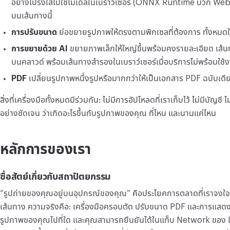
อย่างโปร่งใสไปใช้โมเดลในเบราว์เซอร์ (ONNX Runtime บวก Web
บนเส้นทางนี้
การปรับขนาด
ย่อขยายรูปภาพให้ตรงตามพิกเซลที่ต้องการ ทั้งหมด
การขยายด้วย AI
ขยายภาพเล็กให้ใหญ่ขึ้นพร้อมคงรายละเอียด เส้นท
บนคลาวด์ พร้อมเส้นทางสำรองในเบราว์เซอร์เมื่อบริการไม่พร้อมใช้
PDF
เปลี่ยนรูปภาพหนึ่งรูปหรือมากกว่าให้เป็นเอกสาร PDF ฉบับเดี
สิ่งที่เครื่องมือทั้งหมดมีร่วมกัน: ไม่มีการอัปโหลดที่เราเก็บไว้ ไม่มีบัญชี ไม
อย่างชัดเจน ว่าเกิดอะไรขึ้นกับรูปภาพของคุณ ที่ไหน และนานแค่ไหน
หลักการของเรา
ซื่อสัตย์เกี่ยวกับสถาปัตยกรรม
“รูปถ่ายของคุณอยู่บนอุปกรณ์ของคุณ” คือประโยคการตลาดที่เราจงใจ ห
เส้นทาง ความจริงคือ: เครื่องมือครอบตัด ปรับขนาด PDF และการแสดงตั
รูปภาพของคุณไปที่ใด และคุณสามารถยืนยันได้ในแท็บ Network ของ 