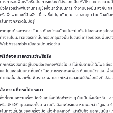
ทางการลบพื้นหลังเริ่มต้น การแปลง ที่ส่งออกเป็น AVIF และการขยายด้
ยังโครงสร้างพื้นฐานที่ระบุชื่อซึ่งเราดำเนินการ ทำงานของมัน ส่งคืน ผล
หรือพึ่งพาแคชที่อ้างอิง เนื้อหาซึ่งไม่ผูกกับคุณ เราบอกคุณว่าเครื่องมือ
เส้นทางคลาวด์ไม่มีอยู่
หากคุณต้องการการรับประกันอย่างหนักแน่นว่าไบต์จะไม่ออกจากอุปกรณ์ข
ทำงานในเบราว์เซอร์เท่านั้นครอบคลุมสิ่งนั้น ในวันนี้ เครื่องมือลบพื้นหลั
WebAssembly เมื่อคุณปิดเครือข่าย
ฟรีต้องหมายความว่าฟรีจริง
ทุกเครื่องมือที่มีอยู่ในวันนี้จะยังคงฟรีต่อไป เราไม่เพิ่มลายน้ำในไฟล์ 
และไม่แสดงโฆษณาคั่นหน้า ในอนาคตเราอาจเพิ่มระดับแบบชำระเงินเพื่อ
ทำเช่นนั้น มันจะเพิ่มเพียงความสามารถใหม่ และจะไม่มีวันล็อกสิ่งที่ ปล
ข้อความที่ตรงไปตรงมา
สิ่งที่เราบอกว่าเครื่องมือทำและสิ่งที่โค้ดทำจริง ๆ นั้นเป็นสิ่งเดียวก
หรือ JPEG” คุณจะพบทั้งสาม ในตัวเลือกฟอร์แมต หากบอกว่า “สูงสุด 4
เส้นทางเริ่มต้นของเครื่องมือหนึ่งผ่านคลาวด์ หน้าเว็บก็จะบอกเช่นนั้น แ