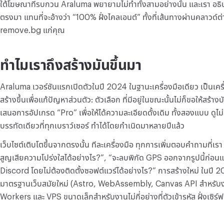
ใต้โฆษณาที่รบกวน Araluma พยายามไม่ทำทั้งสามอย่างนั้น และเรา อธิ
แปลงไฟล์
ตรงมา แทนที่จะอ้างว่า “100% ฝั่งไคลเอนต์” ทั้งที่เส้นทางผ่านคลาวด์ต่า
แปลงไฟล์
remove.bg แก่คุณ
อื่นๆ
ทำไมเราถึงสร้างมันขึ้นมา
แปลง JPG เป็น PDF
Araluma เวอร์ชันแรกเปิดตัวในปี 2024 ในฐานะเครื่องมือเดียว เป็นเค
สร้างขึ้นเพื่อแก้ปัญหาส่วนตัว: ตัวเลือก ที่มีอยู่ในขณะนั้นไม่ก็ขอให้สร้า
เสนอการอัปเกรด “Pro” เพื่อให้ได้ความละเอียดดั้งเดิม ทั้งสองแบบ ด
บรรทัดเดียวที่ทุกเบราว์เซอร์ ทำได้โดยกำเนิดมาหลายปีแล้ว
เว็บไซต์เติบโตขึ้นจากตรงนั้น ทีละเครื่องมือ ทุกการเพิ่มตอบคำถามที่เรา
สูญเสียความโปร่งใสได้อย่างไร?”, “จะลบพิกัด GPS ออกจากรูปนี้ก่อนแช
Discord โดยไม่ต้องติดตั้งซอฟต์แวร์ได้อย่างไร?” การสร้างใหม่ ในปี 2
มาตรฐานเว็บสมัยใหม่ (Astro, WebAssembly, Canvas API สำหรับง
Workers และ VPS ขนาดเล็กสำหรับงานไม่กี่อย่างที่ตัวเข้ารหัส ฝั่งเซิร์ฟ