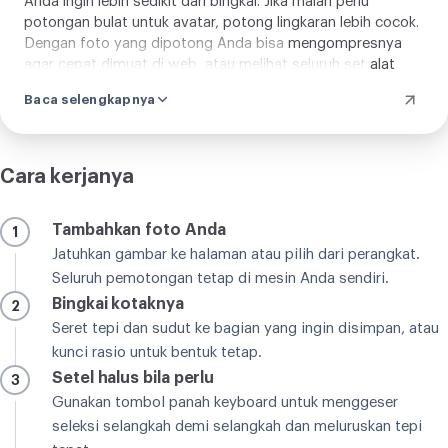
Anda ingin lebih sedikit dari bingkai. Jika malah perlu
potongan bulat untuk avatar,
potong lingkaran
lebih cocok.
Dengan foto yang dipotong Anda bisa
mengompresnya
agar cepat dimuat di web, atau melihat seluruh set
alat
potong
untuk bentuk yang diharapkan tujuan.
Baca selengkapnya
Cara kerjanya
Tambahkan foto Anda
1
Jatuhkan gambar ke halaman atau pilih dari perangkat.
Seluruh pemotongan tetap di mesin Anda sendiri.
Bingkai kotaknya
2
Seret tepi dan sudut ke bagian yang ingin disimpan, atau
kunci rasio untuk bentuk tetap.
Setel halus bila perlu
3
Gunakan tombol panah keyboard untuk menggeser
seleksi selangkah demi selangkah dan meluruskan tepi