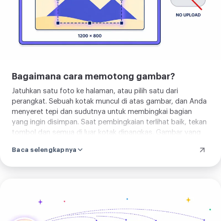
Memotong hanya memilih titik mana
yang tinggal, jadi yang tersisa menjaga
kualitas aslinya, tidak ada yang
dikompres ulang. Simpan hasilnya
sebagai PNG, WebP, atau AVIF, atau
Bagaimana cara memotong gambar?
sebagai JPEG saat Anda tidak perlu
Jatuhkan satu foto ke halaman, atau pilih satu dari
transparansi. Tidak ada yang perlu
perangkat. Sebuah kotak muncul di atas gambar, dan Anda
dipelajari atau dipasang. Jatuhkan
menyeret tepi dan sudutnya untuk membingkai bagian
gambar dan pangkas. Dari sana Anda
yang ingin disimpan. Saat pembingkaian terlihat baik, tekan
tombol dan semua di luar kotak dipangkas. Gambar yang
bisa membulatkannya dengan potong
dipotong siap diunduh dalam detik. Tidak ada yang perlu
lingkaran, mengompresnya, atau
Baca selengkapnya
diatur dulu, dan foto tetap di mesin Anda sendiri sepanjang
melihat alat potong lainnya.
waktu, tidak ada yang dikirim ke server.
Potong
gambar