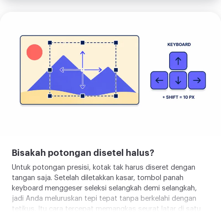
Potong
gambar
Bisakah potongan disetel halus?
Untuk potongan presisi, kotak tak harus diseret dengan
tangan saja. Setelah diletakkan kasar, tombol panah
keyboard menggeser seleksi selangkah demi selangkah,
jadi Anda meluruskan tepi tepat tanpa berkelahi dengan
tetikus. Itu cara tercepat memangkas seurat latar di satu
sisi, atau memusatkan subjek yang ditinggalkan seretan