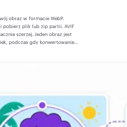
wój obraz w formacie WebP.
 pobierz plik lub zip partii. AVIF
nacznie szerzej. Jeden obraz jest
wiek, podczas gdy konwertowanie
nia znika w około dwie godziny.
szar pozostaje czysty. Czyta AVIF,
czego się uczyć ani co instalować.