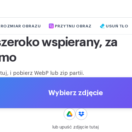
 ROZMIAR OBRAZU
PRZYTNIJ OBRAZ
USUŃ TŁO
szeroko wspierany, za
rmo
uj, i pobierz WebP lub zip partii.
Wybierz zdjęcie
lub upuść zdjęcie tutaj