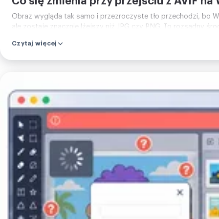
Co się zmienia przy przejściu z AVIF na
Obraz wygląda tak samo i przezroczyste tło przechodzi, bo W
ale zostaje znacznie lżejszy niż JPG czy PNG. To rozsądny środ
Czytaj więcej
Prześlij
swój
obraz