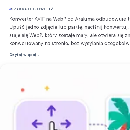
KONWERTUJ
SZYBKA ODPOWIEDŹ
Konwertuj
Konwerter AVIF na WebP od Araluma odbudowuje t
Upuść jedno zdjęcie lub partię, naciśnij konwertuj, i
INNE
staje się WebP, który zostaje mały, ale otwiera się z
JPG do PDF
konwertowany na stronie, bez wysyłania czegokol
kilku naraz używa naszego serwera, a link do pobra
Czytaj więcej
WebP niesie przezroczystość, więc przezroczysty ob
i całą partię, i zwraca WebP lub zip partii. Nie ma 
Prześlij
Upuść swój AVIF i konwertuj.
swój
obraz