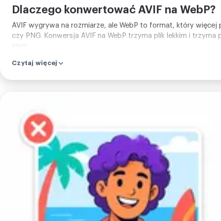
Dlaczego konwertować AVIF na WebP?
AVIF wygrywa na rozmiarze, ale WebP to format, który więcej p
czy PNG. Konwersja AVIF na WebP trzyma plik lekkim i trzyma 
sieci.
Czytaj więcej
Prześlij
swój
obraz