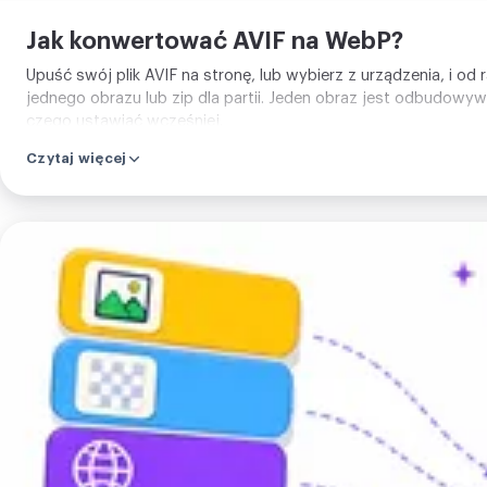
Jak konwertować AVIF na WebP?
Upuść swój plik AVIF na stronę, lub wybierz z urządzenia, i od
jednego obrazu lub zip dla partii. Jeden obraz jest odbudowy
czego ustawiać wcześniej.
Czytaj więcej
Prześlij
swój
obraz