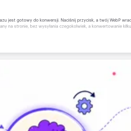
 razu jest gotowy do konwersji. Naciśnij przycisk, a twój WebP wra
wany na stronie, bez wysyłania czegokolwiek, a konwertowanie kil