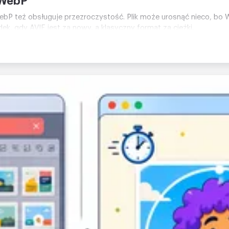
 WebP
ebP też obsługuje przezroczystość. Plik może urosnąć nieco, bo 
ek, gdy AVIF jest za nowy, a klasyczny format za ciężki.