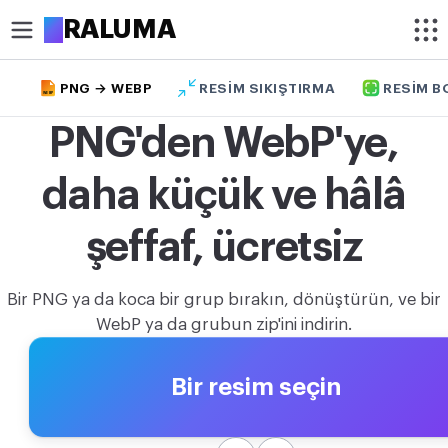
A
RALUMA
PNG → WEBP
RESIM SIKIŞTIRMA
RESIM B
WEBP
KIRP
PNG'den WebP'ye,
Resim kırpma
daha küçük ve hâlâ
Resmi daire şeklinde kırp
OPTIMIZE ET
şeffaf, ücretsiz
Resim sıkıştırma
Bir PNG ya da koca bir grup bırakın, dönüştürün, ve bir
Arka planı kaldır
WebP ya da grubun zip'ini indirin.
Görüntü büyütme
Bir resim seçin
DÜZENLE
Resim boyutlandırma