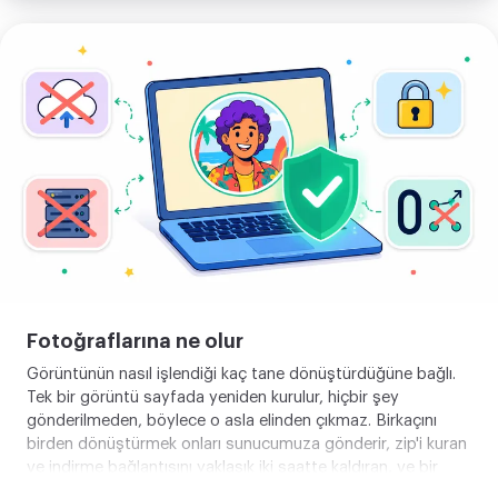
Görselini
yükle
Fotoğraflarına ne olur
Görüntünün nasıl işlendiği kaç tane dönüştürdüğüne bağlı.
Tek bir görüntü sayfada yeniden kurulur, hiçbir şey
gönderilmeden, böylece o asla elinden çıkmaz. Birkaçını
birden dönüştürmek onları sunucumuza gönderir, zip'i kuran
ve indirme bağlantısını yaklaşık iki saatte kaldıran, ve bir
düğme onu sende olduğu anda siler. Ağ panelinde