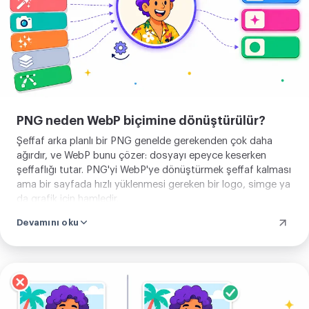
PNG neden WebP biçimine dönüştürülür?
Şeffaf arka planlı bir PNG genelde gerekenden çok daha
ağırdır, ve WebP bunu çözer: dosyayı epeyce keserken
şeffaflığı tutar. PNG'yi WebP'ye dönüştürmek şeffaf kalması
ama bir sayfada hızlı yüklenmesi gereken bir logo, simge ya
da grafik için hamledir.
Devamını oku
Görselini
yükle