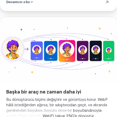
Devamını oku
doğrulayabilirsin, orada bir görüntü hiç çağrı yapmaz.
Görselini
yükle
Başka bir araç ne zaman daha iyi
Bu dönüştürücü biçimi değiştirir ve görüntüyü korur. WebP
hâlâ istediğinden ağırsa, bir
sıkıştırıcıdan
geçir, ve ekranda
gerekenden büyükse, boyutu önce bir
boyutlandırıcıyla
ayarla. Ters yön için,
WebP'i tekrar PNG'e dönüştür
.