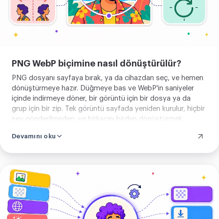
böylece şeffaf bir alan berrak kalır. PNG
okur, ve onların koca bir grubunu, ve
bir WebP ya da grubun zip'ini döndürür.
Öğrenecek ya da kuracak bir şey yok.
PNG WebP biçimine nasıl dönüştürülür?
PNG dosyanı bırak ve dönüştür.
PNG dosyanı sayfaya bırak, ya da cihazdan seç, ve hemen
dönüştürmeye hazır. Düğmeye bas ve WebP'in saniyeler
içinde indirmeye döner, bir görüntü için bir dosya ya da
grup için bir zip. Tek görüntü sayfada yeniden kurulur, hiçbir
şey gönderilmeden, ve birkaçını birden dönüştürmek
sunucumuzu kullanır. Önceden ayarlanacak bir şey yok.
Devamını oku
Görselini
yükle