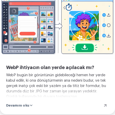
yükle
WebP ihtiyacın olan yerde açılacak mı?
WebP bugün bir görüntünün gidebileceği hemen her yerde
kabul edilir, ki ona dönüştürmenin ana nedeni budur, ve tek
gerçek inatçı çok eski bir yazılım ya da titiz bir formdur, bu
durumda düz bir JPG her zaman işe yarayan yedektir.
Günlük kullanımda bir duvara toslamazsın.
Devamını oku