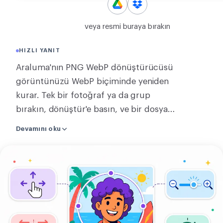
DÖNÜŞTÜR
veya resmi buraya bırakın
Dönüştür
HIZLI YANIT
DIĞER
Araluma'nın PNG WebP dönüştürücüsü
JPG’yi PDF’ye dönüştür
görüntünüzü WebP biçiminde yeniden
kurar. Tek bir fotoğraf ya da grup
bırakın, dönüştür'e basın, ve bir dosya
ya da grubun zip'ini indirin. Ağır bir
Devamını oku
PNG, şeffaflığı koruyan çok daha küçük
bir WebP olur. Tek görüntü tam
Görselini
sayfada dönüştürülür, hiçbir şey
yükle
gönderilmeden, birkaçını birden
dönüştürmek ise sunucumuzu kullanır
ve indirme bağlantısı yaklaşık iki saatte
kaybolur. Bir WebP şeffaflık taşır,