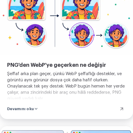
PNG'den WebP'ye geçerken ne değişir
Şeffaf arka plan geçer, çünkü WebP şeffaflığı destekler, ve
görüntü aynı görünür dosya çok daha hafif olurken.
Onaylanacak tek şey destek: WebP bugün hemen her yerde
çalışır, ama zincirindeki bir araç onu hâlâ reddederse, PNG
güvenli yedek kalır.
Devamını oku
Görselini