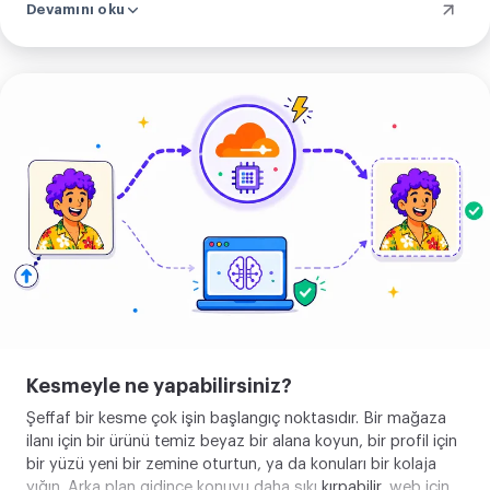
Devamını oku
hâlükârda sonuç aynı temiz konudur.
Görselini
yükle
Kesmeyle ne yapabilirsiniz?
Şeffaf bir kesme çok işin başlangıç noktasıdır. Bir mağaza
ilanı için bir ürünü temiz beyaz bir alana koyun, bir profil için
bir yüzü yeni bir zemine oturtun, ya da konuları bir kolaja
yığın. Arka plan gidince konuyu daha sıkı
kırpabilir
, web için