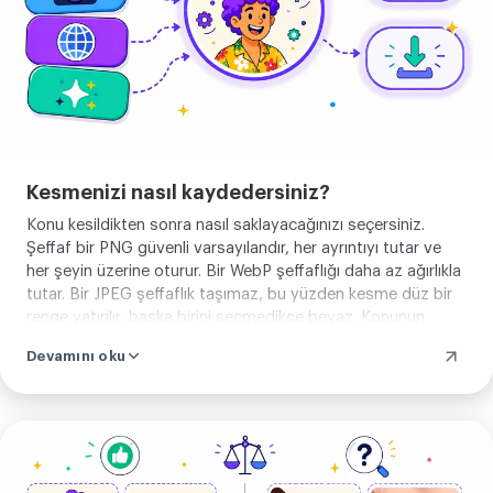
Kesmenizi nasıl kaydedersiniz?
Konu kesildikten sonra nasıl saklayacağınızı seçersiniz.
Şeffaf bir PNG güvenli varsayılandır, her ayrıntıyı tutar ve
her şeyin üzerine oturur. Bir WebP şeffaflığı daha az ağırlıkla
tutar. Bir JPEG şeffaflık taşımaz, bu yüzden kesme düz bir
renge yatırılır, başka birini seçmedikçe beyaz. Konunun
biçimi her durumda aynıdır. Yalnızca kaydettiğiniz dosya
Devamını oku
değişir.
Görselini
yükle