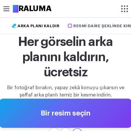
A
RALUMA
ARKA PLANI KALDIR
RESMI DAIRE ŞEKLINDE KIR
KIRP
Her görselin arka
Resim kırpma
planını kaldırın,
Resmi daire şeklinde kırp
OPTIMIZE ET
ücretsiz
Resim sıkıştırma
Bir fotoğraf bırakın, yapay zekâ konuyu çıkarsın ve
Arka planı kaldır
şeffaf arka planlı temiz bir kesme indirin.
Görüntü büyütme
Bir resim seçin
DÜZENLE
Resim boyutlandırma