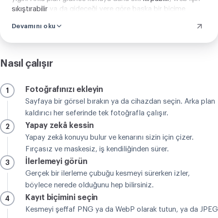
sıkıştırabilir
ya da gideceği yere göre başka bir biçime
dönüştürebilirsiniz
.
Devamını oku
Nasıl çalışır
Fotoğrafınızı ekleyin
1
Sayfaya bir görsel bırakın ya da cihazdan seçin. Arka plan
kaldırıcı her seferinde tek fotoğrafla çalışır.
Yapay zekâ kessin
2
Yapay zekâ konuyu bulur ve kenarını sizin için çizer.
Fırçasız ve maskesiz, iş kendiliğinden sürer.
İlerlemeyi görün
3
Gerçek bir ilerleme çubuğu kesmeyi sürerken izler,
böylece nerede olduğunu hep bilirsiniz.
Kayıt biçimini seçin
4
Kesmeyi şeffaf PNG ya da WebP olarak tutun, ya da JPEG