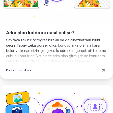
düzeltilecek maske yoktur. Fotoğrafınız
kesmenin sürdüğü birkaç saniye işlenir,
sonra kısa süre sonra kaldırılır, asla
kaydedilmez ve asla paylaşılmaz. Bir
Arka plan kaldırıcı nasıl çalışır?
görsel seçin ve arka planın gitmesine
Sayfaya tek bir fotoğraf bırakın ya da cihazınızdan birini
izin verin. Sonra kesmeyi kırpabilir,
seçin. Yapay zekâ görseli okur, konuyu arka planına karşı
sıkıştırabilir ya da dönüştürebilirsiniz.
bulur ve kenarı sizin için çizer. İş sürerken gerçek bir ilerleme
çubuğu onu izler. Bittiğinde arka plan gitmiştir ve konu tam
şeffaflık üzerinde oturur, indirmeye hazır. Önceden
ayarlanacak bir şey ve boyanacak bir kenar yoktur. Bir
Devamını oku
fotoğraf eklersiniz ve kesme geri gelir.
Görselini
yükle