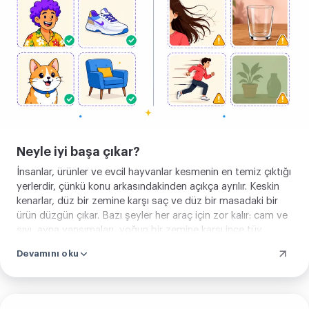
Neyle iyi başa çıkar?
İnsanlar, ürünler ve evcil hayvanlar kesmenin en temiz çıktığı
yerlerdir, çünkü konu arkasındakinden açıkça ayrılır. Keskin
kenarlar, düz bir zemine karşı saç ve düz bir masadaki bir
ürün düzgün çıkar. Bazı şeyler her araç için zor kalır: cam ve
sıvı, ayna yansımaları, yoğun bir zemine karşı ince tüy
tutamları ve açık bir duvara karşı açık bir konu. Oralarda
Devamını oku
taşan bir kenarı düzeltmeyi hesaba katın.
Görselini