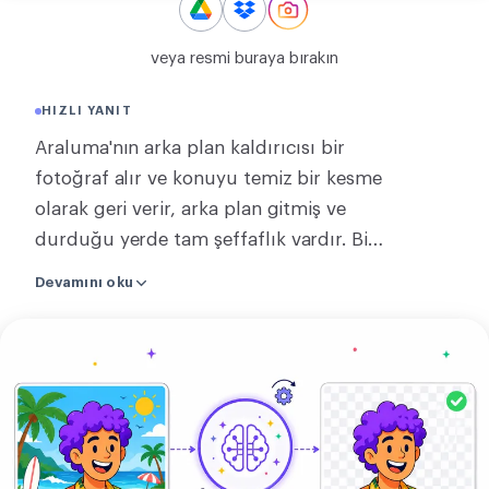
DÖNÜŞTÜR
veya resmi buraya bırakın
Dönüştür
HIZLI YANIT
DIĞER
Araluma'nın arka plan kaldırıcısı bir
JPG’yi PDF’ye dönüştür
fotoğraf alır ve konuyu temiz bir kesme
olarak geri verir, arka plan gitmiş ve
durduğu yerde tam şeffaflık vardır. Bir
görsel bırakın, yapay zekâ kişinin,
Devamını oku
ürünün ya da hayvanın kenarlarını
bulup sizin için çıkarır. Sonucu şeffaf
Görselini
PNG ya da WebP olarak kaydedin, ya da
yükle
JPEG olarak düz bir renge yatırın.
Kesme koyduğunuz boyutta geri gelir,
üzerinde damga olmadan ve ödeme
olmadan. Sürülecek fırça ve elle