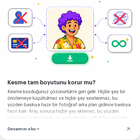
yükle
Kesme tam boyutunu korur mu?
Kesme koyduğunuz çözünürlükte geri gelir. Hiçbir şey bir
önizlemeye küçültülmez ve hiçbir şey sınırlanmaz, bu
yüzden baskıya hazır bir fotoğraf arka plan gidince baskıya
hazır kalır. Araç sonuca hiçbir şey eklemez, bu yüzden
indirdiğiniz temiz konu ve çevresindeki şeffaflıktır, köşede
mühür ve ortada damga olmadan.
Devamını oku