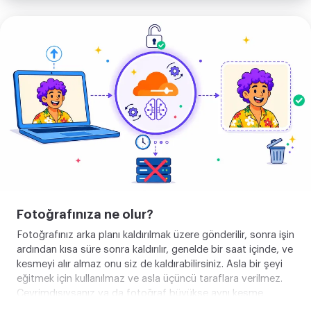
Görselini
yükle
Fotoğrafınıza ne olur?
Fotoğrafınız arka planı kaldırılmak üzere gönderilir, sonra işin
ardından kısa süre sonra kaldırılır, genelde bir saat içinde, ve
kesmeyi alır almaz onu siz de kaldırabilirsiniz. Asla bir şeyi
eğitmek için kullanılmaz ve asla üçüncü taraflara verilmez.
Çevrimdışıysanız ya da fotoğraf büyükse aynı kesme
doğrudan cihazınızda yapılır, hiçbir şey dışarı çıkmadan. Her