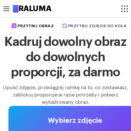
A
RALUMA
PRZYTNIJ OBRAZ
PRZYTNIJ ZDJĘCIE DO KOŁA
PRZYTNIJ
Kadruj dowolny obraz
Przytnij obraz
do dowolnych
Przytnij zdjęcie do koła
OPTYMALIZUJ
proporcji, za darmo
Kompresuj obraz
Upuść zdjęcie, przeciągnij ramkę na to, co zostawiasz,
Powiększ obraz
zablokuj proporcje w razie potrzeby i pobierz
wykadrowany obraz.
Usuń tło
EDYTUJ
Wybierz zdjęcie
Zmień rozmiar obrazu