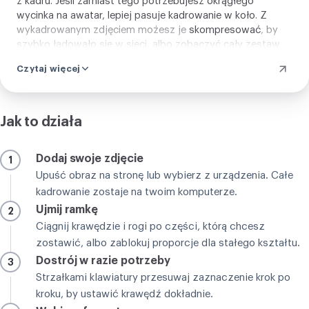
z kadru. Jeśli zamiast tego potrzebujesz okrągłego
wycinka na awatar, lepiej pasuje
kadrowanie w koło
. Z
wykadrowanym zdjęciem możesz je
skompresować
, by
szybko ładowało się w sieci, albo zobaczyć cały zestaw
narzędzi kadrowania
pod kształt, którego oczekuje cel.
Czytaj więcej
Jak to działa
Dodaj swoje zdjęcie
1
Upuść obraz na stronę lub wybierz z urządzenia. Całe
kadrowanie zostaje na twoim komputerze.
Ujmij ramkę
2
Ciągnij krawędzie i rogi po części, którą chcesz
zostawić, albo zablokuj proporcje dla stałego kształtu.
Dostrój w razie potrzeby
3
Strzałkami klawiatury przesuwaj zaznaczenie krok po
kroku, by ustawić krawędź dokładnie.