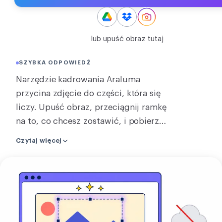
KONWERTUJ
Konwertuj
lub upuść obraz tutaj
INNE
SZYBKA ODPOWIEDŹ
JPG do PDF
Narzędzie kadrowania Araluma
przycina zdjęcie do części, która się
liczy. Upuść obraz, przeciągnij ramkę
na to, co chcesz zostawić, i pobierz
wynik. Potrzebujesz stałego kształtu?
Czytaj więcej
Zablokuj proporcje jak 1:1, 4:5 czy 16:9,
a ramka trzyma je, gdy ją przesuwasz.
Kadruj
Całe kadrowanie działa na twoim
zdjęcie
komputerze, więc zdjęcie zostaje u
ciebie i nic nie jest wysyłane na serwer.
Kadrowanie wybiera tylko, które