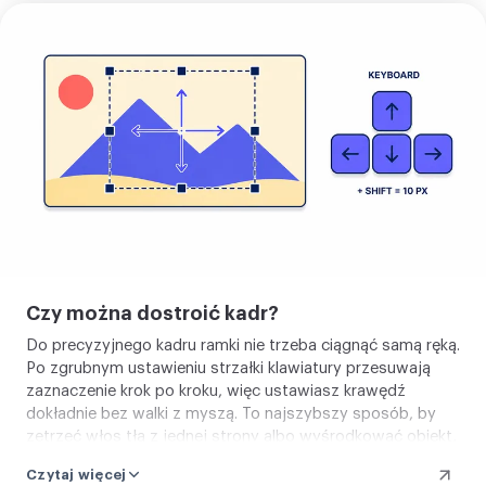
Kadruj
zdjęcie
Czy można dostroić kadr?
Do precyzyjnego kadru ramki nie trzeba ciągnąć samą ręką.
Po zgrubnym ustawieniu strzałki klawiatury przesuwają
zaznaczenie krok po kroku, więc ustawiasz krawędź
dokładnie bez walki z myszą. To najszybszy sposób, by
zetrzeć włos tła z jednej strony albo wyśrodkować obiekt,
który przeciąganie zostawiło nieco krzywo. Mysz, dotyk i
Czytaj więcej
klawiatura przesuwają tę samą ramkę.