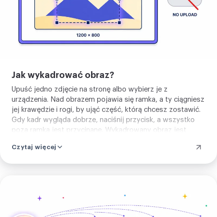
punkty zostają, więc to, co zostaje,
zachowuje pierwotną jakość, nic nie
jest ponownie kompresowane. Zapisz
wynik jako PNG, WebP lub AVIF, albo
jako JPEG, gdy nie potrzebujesz
Jak wykadrować obraz?
przezroczystości. Nie ma czego się
Upuść jedno zdjęcie na stronę albo wybierz je z
uczyć ani co instalować. Upuść obraz i
urządzenia. Nad obrazem pojawia się ramka, a ty ciągniesz
przytnij go. Dalej możesz zaokrąglić go
jej krawędzie i rogi, by ująć część, którą chcesz zostawić.
kadrowaniem w koło, skompresować,
Gdy kadr wygląda dobrze, naciśnij przycisk, a wszystko
poza ramką jest przycinane. Wykadrowany obraz jest
albo zobaczyć pozostałe narzędzia
gotowy do pobrania w sekundy. Nie ma czego ustawiać
kadrowania.
Czytaj więcej
wcześniej, a zdjęcie cały czas zostaje na twoim
komputerze, nic nie jest wysyłane na serwer.
Kadruj
zdjęcie