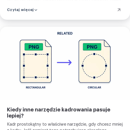
na nim. Narzędzie przyjmuje PNG, JPG, WebP, AVIF, GIF,
Czytaj więcej
BMP i SVG, plus HEIC w Safari, więc większość zdjęć
wchodzi wprost.
Kadruj
zdjęcie
Kiedy inne narzędzie kadrowania pasuje
lepiej?
Kadr prostokątny to właściwe narzędzie, gdy chcesz mniej