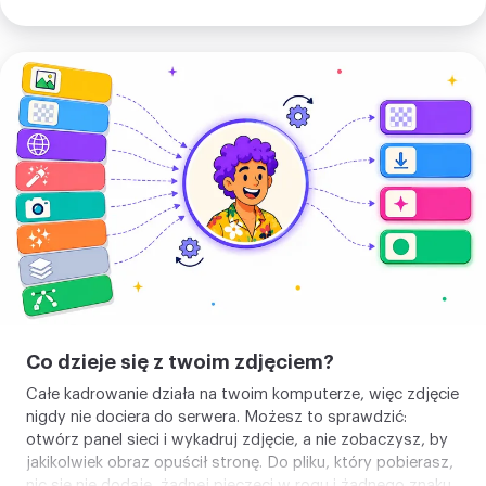
Kadruj
zdjęcie
Co dzieje się z twoim zdjęciem?
Całe kadrowanie działa na twoim komputerze, więc zdjęcie
nigdy nie dociera do serwera. Możesz to sprawdzić:
otwórz panel sieci i wykadruj zdjęcie, a nie zobaczysz, by
jakikolwiek obraz opuścił stronę. Do pliku, który pobierasz,
nic się nie dodaje, żadnej pieczęci w rogu i żadnego znaku