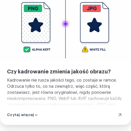
Czy kadrowanie zmienia jakość obrazu?
Kadrowanie nie rusza jakości tego, co zostaje w ramce.
Odrzuca tylko to, co na zewnątrz, więc część, którą
zostawiasz, jest równa oryginałowi, nigdy ponownie
nieskompresowana. PNG, WebP lub AVIF zachowuje każdy
szczegół i trzyma wszelką przezroczystość. JPEG jest
nieco lżejszy, bo kompresuje, a że JPEG nie trzyma
Czytaj więcej
przezroczystości, przezroczyste obszary wychodzą
wypełnione jednolitym kolorem.