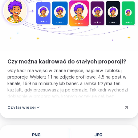
Czy można kadrować do stałych proporcji?
Gdy kadr ma wejść w znane miejsce, najpierw zablokuj
proporcje. Wybierz 1:1 na zdjęcie profilowe, 4:5 na post w
kanale, 16:9 na miniaturę lub baner, a ramka trzyma ten
kształt, gdy przesuwasz ją po obrazie. Tak kadr wychodzi
dokładnie w proporcjach, których oczekuje cel, bez
zgadywania i bez drugiego przejścia, by poprawić
Czytaj więcej
krawędź, która wyszła nieco poza. Zostaw proporcje
swobodne, gdy chcesz po prostu przyciąć na oko.
Kadruj
zdjęcie