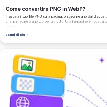
Come convertire PNG in WebP?
Trascina il tuo file PNG sulla pagina, o scegline uno dal disposit
una immagine o uno zip per un lotto. Una immagine è ricostruita 
prima.
Leggi di più
Carica
la
tua
immagine