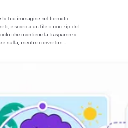
e la tua immagine nel formato
rti, e scarica un file o uno zip del
colo che mantiene la trasparenza.
re nulla, mentre convertire
 download sparisce in circa due ore.
cida resta chiara. Legge il PNG, e
 lotto. Niente da imparare né da