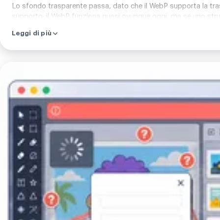
Lo sfondo trasparente passa, dato che il WebP supporta la trasp
supporto: il WebP funziona quasi ovunque oggi, ma se uno strumen
Leggi di più
Carica
la
tua
immagine