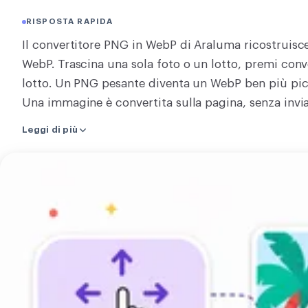
CONVERTI
RISPOSTA RAPIDA
Converti
Il convertitore PNG in WebP di Araluma ricostruisc
WebP. Trascina una sola foto o un lotto, premi conve
ALTRI
lotto. Un PNG pesante diventa un WebP ben più pic
Convertire JPG in PDF
Una immagine è convertita sulla pagina, senza invia
diverse in una volta usa il nostro server e il link di
Leggi di più
Un WebP porta la trasparenza, quindi un'area traslu
un intero lotto, e restituisce un WebP o uno zip del
Carica
installare prima. Trascina il tuo PNG e converti.
la
tua
immagine