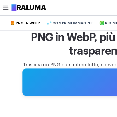
A
RALUMA
PNG IN WEBP
COMPRIMI IMMAGINE
RIDIM
WEBP
RITAGLIA
PNG in WebP, più
Ritaglia immagine
trasparen
Ritaglia immagine in cerchio
OTTIMIZZA
Trascina un PNG o un intero lotto, convert
Comprimi immagine
Aumenta risoluzione immagine
Rimuovi sfondo
MODIFICA
Ridimensiona immagine