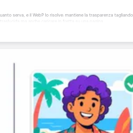
to serva, e il WebP lo risolve: mantiene la trasparenza tagliando 
traslucida ma anche caricare in fretta su una pagina.