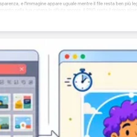
arenza, e l'immagine appare uguale mentre il file resta ben più le
to nella tua catena lo rifiuta ancora, il PNG resta il ripiego sicur