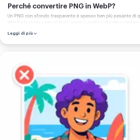
Perché convertire PNG in WebP?
Un PNG con sfondo trasparente è spesso ben più pesante di quan
WebP è la mossa per un logo, icona o grafica che deve restare 
Leggi di più
Carica
la
tua
immagine