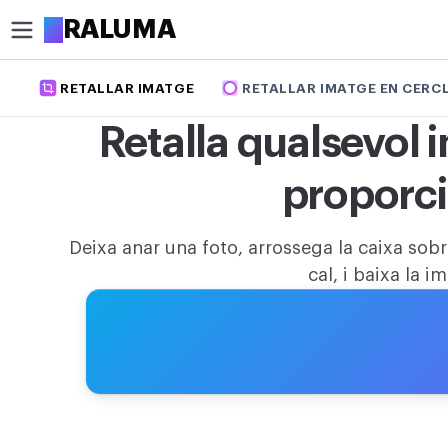
A
RALUMA
RETALLAR IMATGE
RETALLAR IMATGE EN CERC
RETALLA
Retalla qualsevol 
Retallar imatge
proporci
Retallar imatge en cercle
OPTIMITZAR
Deixa anar una foto, arrossega la caixa sob
Comprimir imatge
cal, i baixa la i
Ampliar imatge amb IA
Treure el fons
EDITAR
Redimensionar imatge