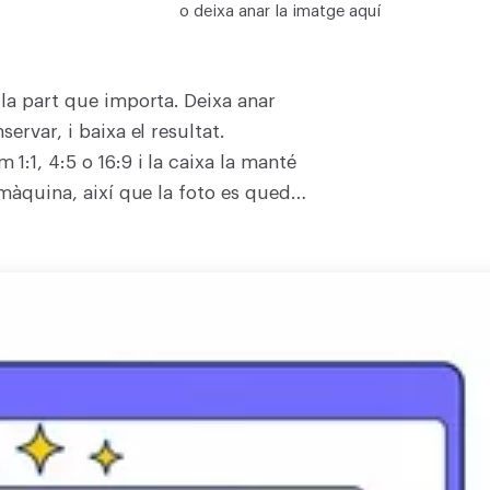
o deixa anar la imatge aquí
 la part que importa. Deixa anar
ervar, i baixa el resultat.
:1, 4:5 o 16:9 i la caixa la manté
 màquina, així que la foto es queda
 tria quins punts es conserven, així
es no es recomprimeix. Desa el
n no necessitis transparència. No
na imatge i retalla-la. Després pots
 veure la resta d'eines de retall.