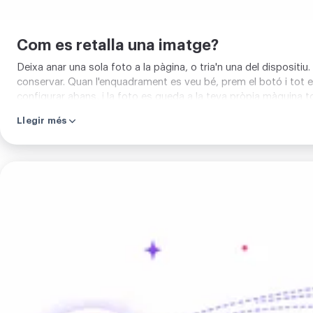
Com es retalla una imatge?
Deixa anar una sola foto a la pàgina, o tria'n una del dispositi
conservar. Quan l'enquadrament es veu bé, prem el botó i tot el 
configurar abans, i la foto es queda a la teva pròpia màquina tot
Llegir més
Retallar
imatge