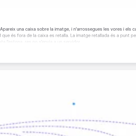
u. Apareix una caixa sobre la imatge, i n'arrossegues les vores i els
que és fora de la caixa es retalla. La imatge retallada és a punt pe
a l'estona, res no s'envia a un servidor.