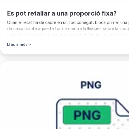
Es pot retallar a una proporció fixa?
Quan el retall ha de cabre en un lloc conegut, bloca primer una p
i la caixa manté aquesta forma mentre la llisques sobre la imat
passada per arreglar una vora que va quedar una mica fora. Deix
Llegir més
Retallar
imatge