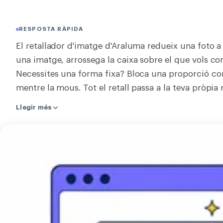
CONVERTIR
Convertir
RESPOSTA RÀPIDA
El retallador d'imatge d'Araluma redueix una foto a
ALTRES
una imatge, arrossega la caixa sobre el que vols cons
Convertir JPG a PDF
Necessites una forma fixa? Bloca una proporció com 1
mentre la mous. Tot el retall passa a la teva pròpia
amb tu i res no s'envia a un servidor. Retallar només
Llegir més
que el que queda manté la seva qualitat original, r
resultat com a PNG, WebP o AVIF, o com a JPEG qua
Retallar
hi ha res per aprendre ni per instal·lar. Deixa anar u
imatge
arrodonir-la amb un retall en cercle, comprimir-la, o