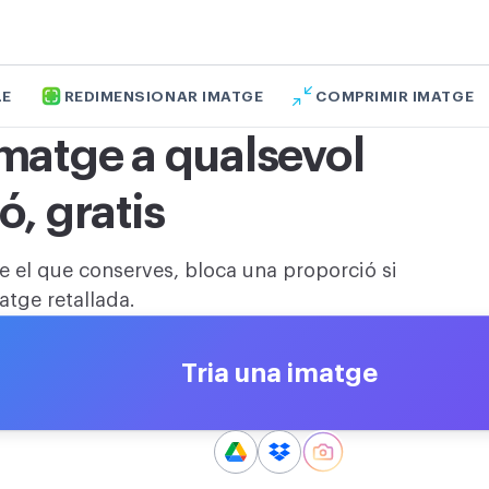
LE
REDIMENSIONAR IMATGE
COMPRIMIR IMATGE
imatge a qualsevol
ó, gratis
re el que conserves, bloca una proporció si
matge retallada.
Tria una imatge