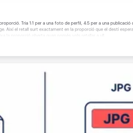
roporció. Tria 1:1 per a una foto de perfil, 4:5 per a una publicació 
ge. Així el retall surt exactament en la proporció que el destí espe
a la proporció oberta quan només vols retallar a ull.