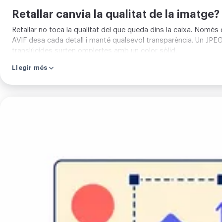
Retallar canvia la qualitat de la imatge?
Retallar no toca la qualitat del que queda dins la caixa. Només 
AVIF desa cada detall i manté qualsevol transparència. Un JPE
translúcides surten omplertes amb un color sòlid.
Llegir més
Retallar
imatge