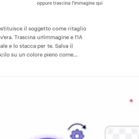
oppure trascina l'immagine qui
stituisce il soggetto come ritaglio
v'era. Trascina un'immagine e l'IA
le e lo stacca per te. Salva il
scilo su un colore pieno come
ai messo, senza nulla impresso e
 maschera da correggere a mano. La
io, poi rimossa poco dopo, mai
cia andare lo sfondo. Da lì puoi