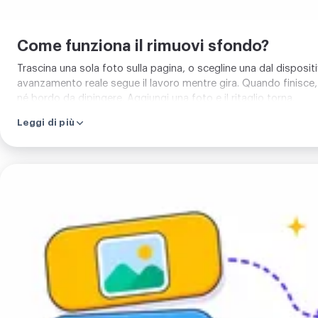
Come funziona il rimuovi sfondo?
Trascina una sola foto sulla pagina, o scegline una dal dispositi
avanzamento reale segue il lavoro mentre gira. Quando finisce,
né bordo da dipingere. Aggiungi una foto e il ritaglio torna.
Leggi di più
Carica
la
tua
immagine