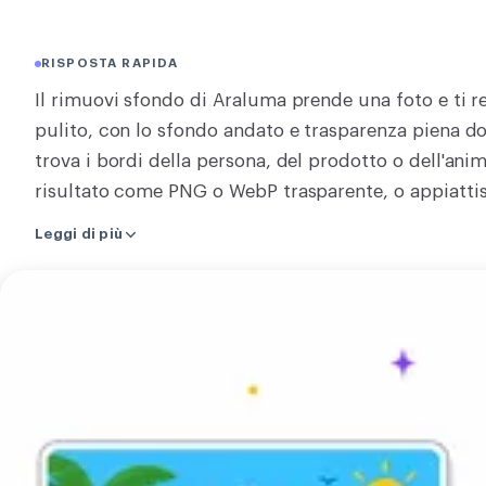
CONVERTI
Converti
RISPOSTA RAPIDA
Il rimuovi sfondo di Araluma prende una foto e ti re
ALTRI
pulito, con lo sfondo andato e trasparenza piena do
Convertire JPG in PDF
trova i bordi della persona, del prodotto o dell'anima
risultato come PNG o WebP trasparente, o appiatti
JPEG. Il ritaglio torna alla stessa dimensione che h
Leggi di più
senza pagare nulla. Niente pennello da passare né
tua foto è elaborata per i pochi secondi del ritagl
Carica
registrata e mai condivisa. Scegli un'immagine e las
la
ritagliare, comprimere o convertire il ritaglio.
tua
immagine