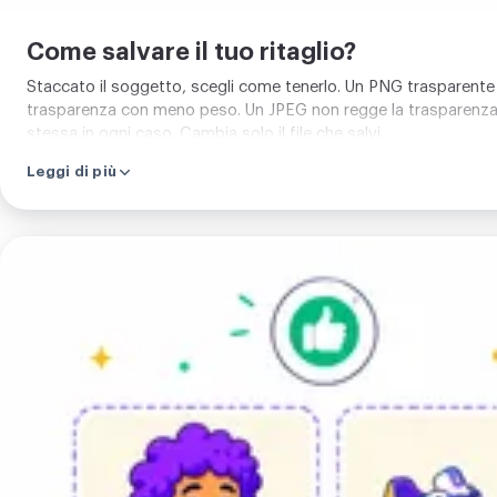
Come salvare il tuo ritaglio?
Staccato il soggetto, scegli come tenerlo. Un PNG trasparente è
trasparenza con meno peso. Un JPEG non regge la trasparenza, qu
stessa in ogni caso. Cambia solo il file che salvi.
Leggi di più
Carica
la
tua
immagine