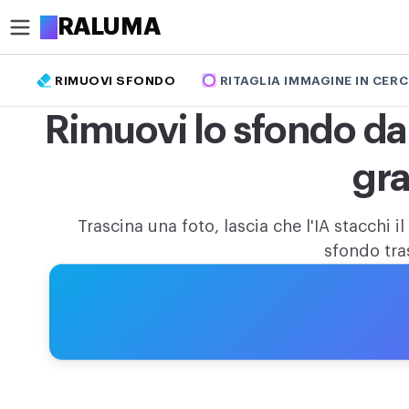
A
RALUMA
RIMUOVI SFONDO
RITAGLIA IMMAGINE IN CER
RITAGLIA
Rimuovi lo sfondo da
Ritaglia immagine
gra
Ritaglia immagine in cerchio
OTTIMIZZA
Trascina una foto, lascia che l'IA stacchi i
Comprimi immagine
sfondo tra
Aumenta risoluzione immagine
Rimuovi sfondo
MODIFICA
Ridimensiona immagine