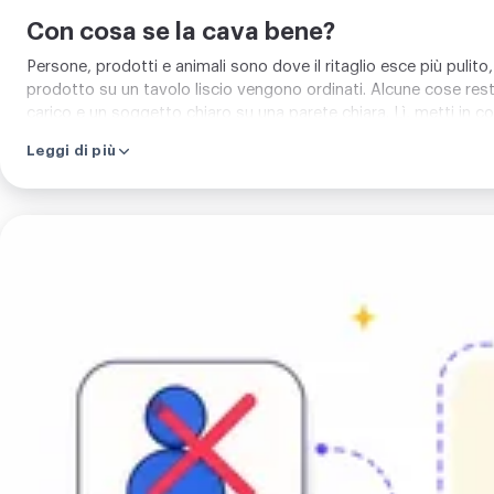
Con cosa se la cava bene?
Persone, prodotti e animali sono dove il ritaglio esce più pulito
prodotto su un tavolo liscio vengono ordinati. Alcune cose restan
carico e un soggetto chiaro su una parete chiara. Lì, metti in c
Leggi di più
Carica
la
tua
immagine