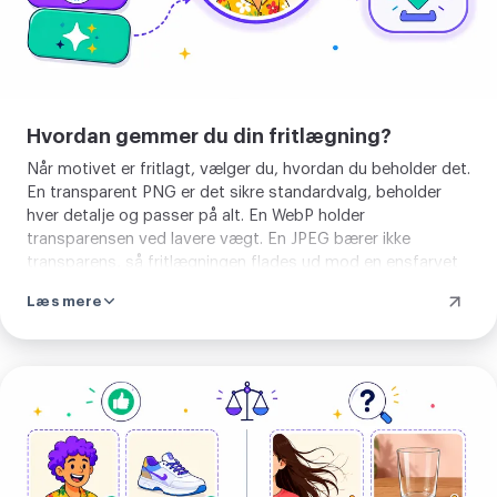
Hvordan gemmer du din fritlægning?
Når motivet er fritlagt, vælger du, hvordan du beholder det.
En transparent PNG er det sikre standardvalg, beholder
hver detalje og passer på alt. En WebP holder
transparensen ved lavere vægt. En JPEG bærer ikke
transparens, så fritlægningen flades ud mod en ensfarvet
flade, hvid med mindre du vælger en anden. Motivets form
Læs mere
er ens i hvert tilfælde. Kun filen, du gemmer, ændrer sig.
Fjern
baggrund