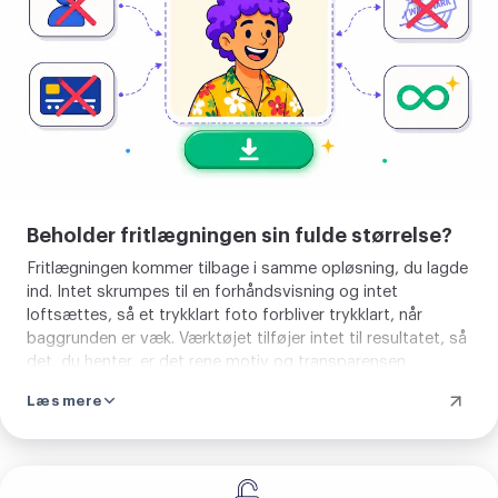
Beholder fritlægningen sin fulde størrelse?
Fritlægningen kommer tilbage i samme opløsning, du lagde
ind. Intet skrumpes til en forhåndsvisning og intet
loftsættes, så et trykklart foto forbliver trykklart, når
baggrunden er væk. Værktøjet tilføjer intet til resultatet, så
det, du henter, er det rene motiv og transparensen
omkring, uden segl i hjørnet og uden stempel i midten.
Læs mere
Fjern