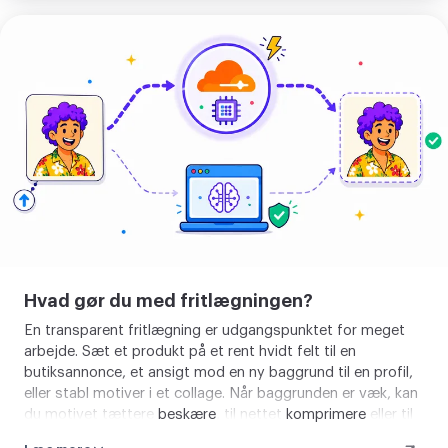
Fjern
baggrund
Hvad gør du med fritlægningen?
En transparent fritlægning er udgangspunktet for meget
arbejde. Sæt et produkt på et rent hvidt felt til en
butiksannonce, et ansigt mod en ny baggrund til en profil,
eller stabl motiver i et collage. Når baggrunden er væk, kan
du motivet tættere
beskære
, til nettet
komprimere
eller til
et andet format
konvertere
efter, hvor det skal hen.