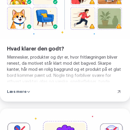
Hvad klarer den godt?
Mennesker, produkter og dyr er, hvor fritlægningen bliver
renest, da motivet står klart mod det bagved. Skarpe
kanter, hår mod en rolig baggrund og et produkt på et glat
bord kommer pænt ud. Nogle ting forbliver svære for
ethvert værktøj: glas og væske, spejlreflekser, tynde
pelstotter mod en travl baggrund og et lyst motiv mod en
Læs mere
lys væg. Der må du regne med at pudse en løs kant.
Fjern
baggrund