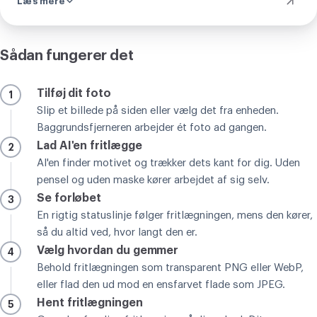
Læs mere
Sådan fungerer det
Tilføj dit foto
1
Slip et billede på siden eller vælg det fra enheden.
Baggrundsfjerneren arbejder ét foto ad gangen.
Lad AI'en fritlægge
2
AI'en finder motivet og trækker dets kant for dig. Uden
pensel og uden maske kører arbejdet af sig selv.
Se forløbet
3
En rigtig statuslinje følger fritlægningen, mens den kører,
så du altid ved, hvor langt den er.
Vælg hvordan du gemmer
4
Behold fritlægningen som transparent PNG eller WebP,
eller flad den ud mod en ensfarvet flade som JPEG.
Hent fritlægningen
5