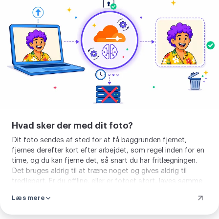
baggrund
Hvad sker der med dit foto?
Dit foto sendes af sted for at få baggrunden fjernet,
fjernes derefter kort efter arbejdet, som regel inden for en
time, og du kan fjerne det, så snart du har fritlægningen.
Det bruges aldrig til at træne noget og gives aldrig til
tredjepart. Er du offline, eller er fotoet stort, laves samme
fritlægning på din enhed, uden at noget går ud. Uanset
Læs mere
hvad er resultatet det samme rene motiv.