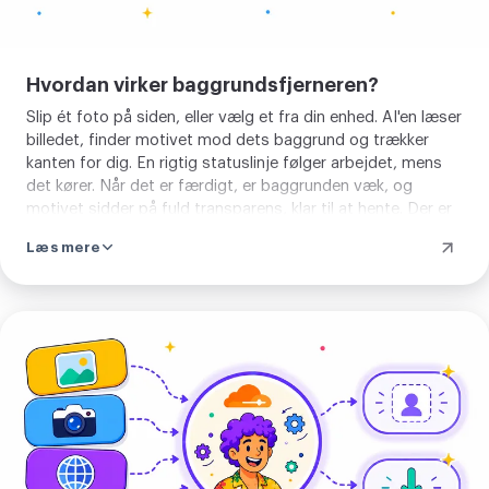
behandles de få sekunder,
fritlægningen tager, fjernes derefter
Hvordan virker baggrundsfjerneren?
kort efter, logges aldrig og deles
Slip ét foto på siden, eller vælg et fra din enhed. AI'en læser
aldrig. Vælg et billede og lad
billedet, finder motivet mod dets baggrund og trækker
baggrunden gå. Derefter kan du
kanten for dig. En rigtig statuslinje følger arbejdet, mens
fritlægningen beskære, komprimere
det kører. Når det er færdigt, er baggrunden væk, og
motivet sidder på fuld transparens, klar til at hente. Der er
eller konvertere.
intet at indstille før og ingen kant at male. Du tilføjer ét
Læs mere
foto, og fritlægningen kommer tilbage.
Fjern
baggrund