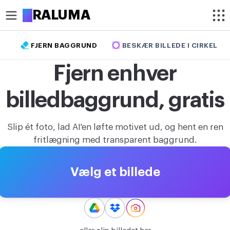
A
RALUMA
FJERN BAGGRUND
BESKÆR BILLEDE I CIRKEL
BESKÆR
Fjern enhver
Beskær billede
billedbaggrund, gratis
Beskær billede i cirkel
OPTIMER
Slip ét foto, lad AI'en løfte motivet ud, og hent en ren
Komprimer billede
fritlægning med transparent baggrund.
Fjern baggrund
Vælg et billede
Opskaler billede
REDIGER
Ændr billedstørrelse