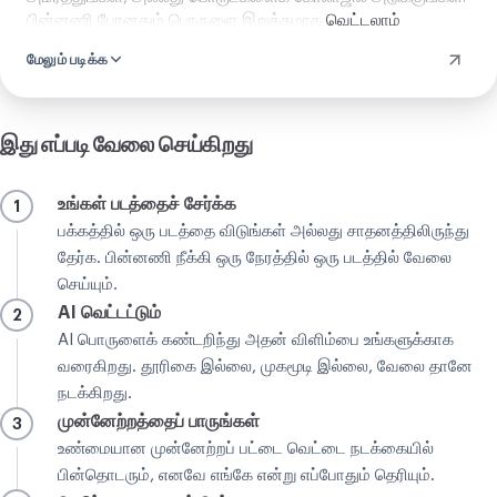
பின்னணி போனதும் பொருளை இறுக்கமாக
வெட்டலாம்
,
வலைக்கு
சுருக்கலாம்
, அல்லது செல்லும் இடத்துக்கேற்ப வேறு
மேலும் படிக்க
வடிவத்துக்கு
மாற்றலாம்
.
இது எப்படி வேலை செய்கிறது
உங்கள் படத்தைச் சேர்க்க
1
பக்கத்தில் ஒரு படத்தை விடுங்கள் அல்லது சாதனத்திலிருந்து
தேர்க. பின்னணி நீக்கி ஒரு நேரத்தில் ஒரு படத்தில் வேலை
செய்யும்.
AI வெட்டட்டும்
2
AI பொருளைக் கண்டறிந்து அதன் விளிம்பை உங்களுக்காக
வரைகிறது. தூரிகை இல்லை, முகமூடி இல்லை, வேலை தானே
நடக்கிறது.
முன்னேற்றத்தைப் பாருங்கள்
3
உண்மையான முன்னேற்றப் பட்டை வெட்டை நடக்கையில்
பின்தொடரும், எனவே எங்கே என்று எப்போதும் தெரியும்.