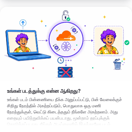
பின்னணியை
அகற்று
உங்கள் படத்துக்கு என்ன ஆகிறது?
உங்கள் படம் பின்னணியை நீக்க அனுப்பப்பட்டு, பின் வேலைக்குச்
சிறிது நேரத்தில் அகற்றப்படும், பொதுவாக ஒரு மணி
நேரத்துக்குள், வெட்டு கிடைத்ததும் நீங்களே அகற்றலாம். அது
எதையும் பயிற்றுவிக்கப் பயன்படாது, மூன்றாம் தரப்புக்குக்
கொடுக்கப்படாது. நீங்கள் ஆஃப்லைனில் இருந்தாலோ படம்
பெரிதாக இருந்தாலோ, அதே வெட்டு உங்கள் சாதனத்திலேயே