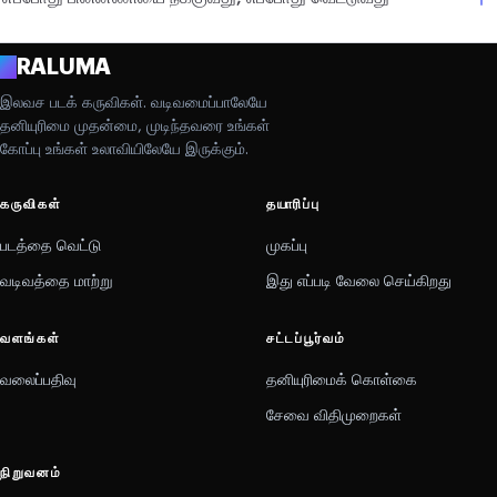
A
RALUMA
இலவச படக் கருவிகள். வடிவமைப்பாலேயே
தனியுரிமை முதன்மை, முடிந்தவரை உங்கள்
கோப்பு உங்கள் உலாவியிலேயே இருக்கும்.
கருவிகள்
தயாரிப்பு
படத்தை வெட்டு
முகப்பு
வடிவத்தை மாற்று
இது எப்படி வேலை செய்கிறது
வளங்கள்
சட்டப்பூர்வம்
வலைப்பதிவு
தனியுரிமைக் கொள்கை
சேவை விதிமுறைகள்
நிறுவனம்