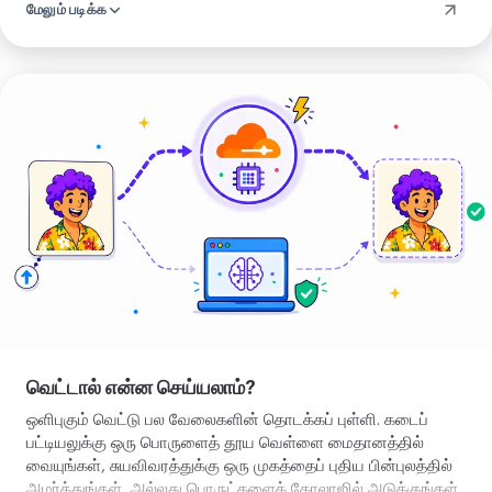
மேலும் படிக்க
செய்யப்படும், எதுவும் வெளியே செல்லாமல். எப்படியும் முடிவு அதே
தூய பொருள்.
பின்னணியை
அகற்று
வெட்டால் என்ன செய்யலாம்?
ஒளிபுகும் வெட்டு பல வேலைகளின் தொடக்கப் புள்ளி. கடைப்
பட்டியலுக்கு ஒரு பொருளைத் தூய வெள்ளை மைதானத்தில்
வையுங்கள், சுயவிவரத்துக்கு ஒரு முகத்தைப் புதிய பின்புலத்தில்
அமர்த்துங்கள், அல்லது பொருட்களைக் கோலாஜில் அடுக்குங்கள்.