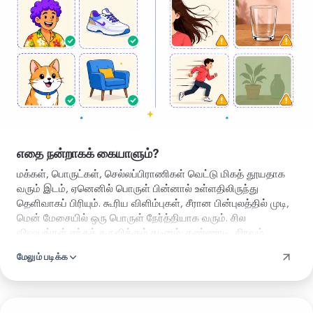
எதை நன்றாகக் கையாளும்?
மக்கள், பொருட்கள், செல்லப்பிராணிகள் வெட்டு மிகத் தூயதாக
வரும் இடம், ஏனெனில் பொருள் பின்னால் உள்ளதிலிருந்து
தெளிவாகப் பிரியும். கூரிய விளிம்புகள், சீரான பின்புலத்தில் முடி,
மென் மேசையில் ஒரு பொருள் நேர்த்தியாக வரும். சில
விஷயங்கள் எந்தக் கருவிக்கும் கடினம்: கண்ணாடி, திரவம்,
கண்ணாடிப் பிரதிபலிப்பு, பரபரப்பான பின்புலத்தில் மெல்லிய
மேலும் படிக்க
ரோமக் கற்றைகள், வெளிர் சுவரில் வெளிர் பொருள். அங்கே
நீட்டும் ஒரு விளிம்பைச் சரிசெய்யக் கணக்கிடுங்கள்.
பின்னணியை