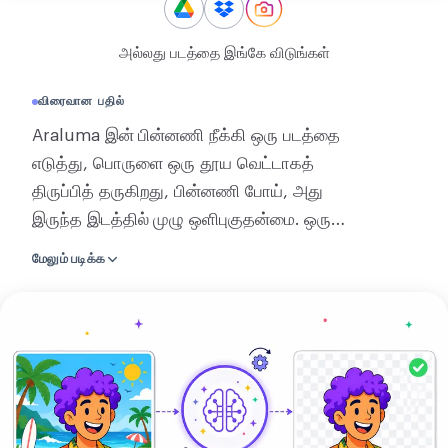
மாற்று
அல்லது படத்தை இங்கே விடுங்கள்
மாற்று
விரைவான பதில்
மற்றவை
Araluma இன் பின்னணி நீக்கி ஒரு படத்தை
JPG-ஐ PDF ஆக மாற்று
எடுத்து, பொருளை ஒரு தூய வெட்டாகத்
திருப்பித் தருகிறது, பின்னணி போய், அது
இருந்த இடத்தில் முழு ஒளிபுகுதன்மை. ஒரு
படத்தை விடுங்கள், AI நபர், பொருள் அல்லது
மேலும் படிக்க
விலங்கின் விளிம்புகளைக் கண்டறிந்து
உங்களுக்காக அதை வெளியே எடுக்கிறது.
பின்னணியை
முடிவை ஒளிபுகும் PNG அல்லது WebP ஆகச்
அகற்று
சேமியுங்கள், அல்லது ஒரு திட நிறத்தின் மீது
JPEG ஆகத் தட்டையாக்குங்கள். வெட்டு
நீங்கள் கொடுத்த அதே அளவில் திரும்பும்,
எதுவும் பதிக்கப்படாமல், கட்டணமின்றி. தீட்ட