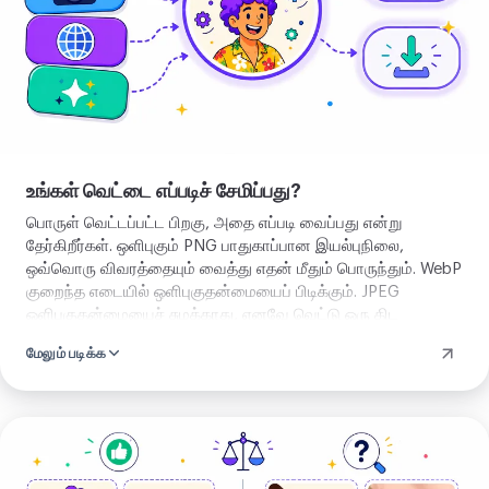
உங்கள் வெட்டை எப்படிச் சேமிப்பது?
பொருள் வெட்டப்பட்ட பிறகு, அதை எப்படி வைப்பது என்று
தேர்கிறீர்கள். ஒளிபுகும் PNG பாதுகாப்பான இயல்புநிலை,
ஒவ்வொரு விவரத்தையும் வைத்து எதன் மீதும் பொருந்தும். WebP
குறைந்த எடையில் ஒளிபுகுதன்மையைப் பிடிக்கும். JPEG
ஒளிபுகுதன்மையைச் சுமக்காது, எனவே வெட்டு ஒரு திட
நிறத்தின் மீது தட்டையாக்கப்படும், நீங்கள் வேறு தேராவிட்டால்
மேலும் படிக்க
வெள்ளை. பொருளின் வடிவம் எல்லா நிலையிலும் ஒன்றே. நீங்கள்
சேமிக்கும் கோப்பு மட்டுமே மாறும்.
பின்னணியை
அகற்று