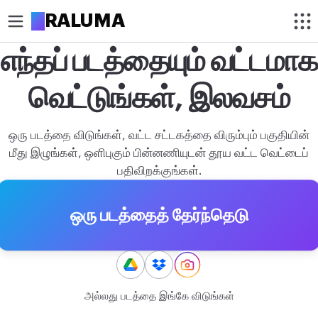
A
RALUMA
எந்தப் படத்தையும் வட்டமாக
வெட்டு
வெட்டுங்கள், இலவசம்
படத்தை வட்டமாக வெட்டு
படத்தை வெட்டு
ஒரு படத்தை விடுங்கள், வட்ட சட்டகத்தை விரும்பும் பகுதியின்
மீது இழுங்கள், ஒளிபுகும் பின்னணியுடன் தூய வட்ட வெட்டைப்
மேம்படுத்து
பதிவிறக்குங்கள்.
படத்தை அழுத்து
ஒரு படத்தைத் தேர்ந்தெடு
படத்தை பெரிதாக்கு
பின்னணியை அகற்று
திருத்து
அல்லது படத்தை இங்கே விடுங்கள்
படத்தின் அளவை மாற்று