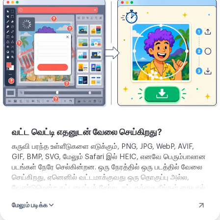
கருவியைத்
திற
வட்ட வெட்டி எதனுடன் வேலை செய்கிறது?
கருவி பரந்த உள்ளீடுகளை எடுக்கும், PNG, JPG, WebP, AVIF,
GIF, BMP, SVG, மேலும் Safari இல் HEIC, எனவே பெரும்பாலான
படங்கள் நேரே செல்கின்றன. ஒரு நேரத்தில் ஒரு படத்தில் வேலை
செய்கிறது, ஏனெனில் வட்டமாக்குவது ஒரு தொகுப்பு அல்ல,
வேண்டுமென்ற கட்டமைப்புத் தேர்வு, சட்டகத்தை நீங்கள் கையால்
வைக்கிறீர்கள், தானியங்கி யூகம் அல்ல. உங்கள் படம்
மேலும் படிக்க
வட்டமானதும் ஒரு
செவ்வகம்
வெட்டலாம், அல்லது வலைக்கு
சுருக்கலாம்
.