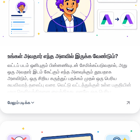
உங்கள் அவதார் எந்த அளவில் இருக்க வேண்டும்?
வட்டப் படம் ஒளிபுகும் பின்னணியுடன் சேமிக்கப்படுவதால், அது
ஒரு அவதார் இடம் கேட்கும் எந்த அளவுக்கும் தூயதாக
அளவிடும், ஒரு சிறிய கருத்துப் பதக்கம் முதல் ஒரு பெரிய
சுயவிவரத் தலைப்பு வரை. வெட்டு வட்டத்துக்குள் உள்ள பகுதியின்
முழு தெளிவுத்திறனை வைக்கிறது, எனவே ஒரு பெரிய
அவதாருக்கான படம் மென்மையாகாமல் கூர்மையாக இருக்கும்.
மேலும் படிக்க
முகத்தை நடுவுக்கு சற்று மேலே வைத்து ஒரு சிறு விளிம்பை
விடுங்கள். அப்போது அதே வெட்டு எல்லா அளவிலும் நன்றாகப்
படிக்கப்படும்.
வட்டக்
கருவியைத்