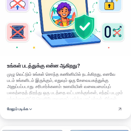
திற
உங்கள் படத்துக்கு என்ன ஆகிறது?
முழு வெட்டும் உங்கள் சொந்த கணினியில் நடக்கிறது, எனவே
படம் உங்களிடம் இருக்கும், எதுவும் ஒரு சேவையகத்துக்கு
அனுப்பப்படாது. சரிபார்க்கலாம்: உலாவியின் வலையமைப்புப்
பலகத்தைத் திறந்து ஒரு படத்தை வட்டமாக்குங்கள், எந்தப் படமும்
பக்கத்தைவிட்டு வெளியேறுவதைப் பார்க்க மாட்டீர்கள். நீங்கள்
பதிவிறக்கும் கோப்பில் எதுவும் சேர்க்கப்படாது, மூலையில்
மேலும் படிக்க
முத்திரை இல்லை, படத்தின் மீது அடையாளம் இல்லை. நீங்கள்
சேமிப்பது தூய வட்ட வெட்டு மட்டுமே.
வட்டக்