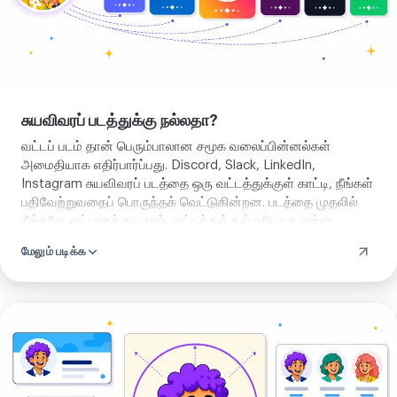
சுயவிவரப் படத்துக்கு நல்லதா?
வட்டப் படம் தான் பெரும்பாலான சமூக வலைப்பின்னல்கள்
அமைதியாக எதிர்பார்ப்பது. Discord, Slack, LinkedIn,
Instagram சுயவிவரப் படத்தை ஒரு வட்டத்துக்குள் காட்டி, நீங்கள்
பதிவேற்றுவதைப் பொருந்தக் வெட்டுகின்றன. படத்தை முதலில்
நீங்களே வட்டமாக்குவதால், வட்டத்துக்குள் சரியாக என்ன
இருக்கும் என்று தீர்மானிக்கிறீர்கள், தலையின் மேற்பகுதியை
மேலும் படிக்க
வெட்டக்கூடிய அல்லது தவறானதை மையப்படுத்தக்கூடிய ஒரு
தானியங்கி வெட்டுக்கு விடுவதற்குப் பதிலாக. நீங்கள்
பதிவிறக்கும் வெட்டு அவை ஒவ்வொன்றிலும் நேரே விழும்.
வட்டக்
கருவியைத்
திற