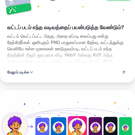
வட்டப் படம் எந்த வடிவத்தைப் பயன்படுத்த வேண்டும்?
வட்டம் வெட்டப்பட்ட பிறகு, அதை எப்படி வைப்பது என்று
தேர்கிறீர்கள். ஒளிபுகும் PNG பாதுகாப்பான தேர்வு, வட்டத்துக்கு
வெளியே உள்ள மூலைகள் ஊடுருவும்படி, வட்டப் படம் எந்த
நிறத்தின் மீதும் தூயதாக விழ. WebP அல்லது AVIF அந்த
ஒளிபுகுதன்மையைக் குறைந்த எடையில் வைக்கும். JPEG
ஒளிபுகுதன்மையைச் சுமக்காது, எனவே மூலைகள் ஒரு திட
மேலும் படிக்க
நிறத்தால் நிரப்பப்படும், நீங்கள் வேறு தேராவிட்டால் வெள்ளை.
வட்டம் எல்லா நிலையிலும் ஒன்றே. நீங்கள் சேமிக்கும் கோப்பு
மட்டுமே மாறும்.
வட்டக்
கருவியைத்
திற