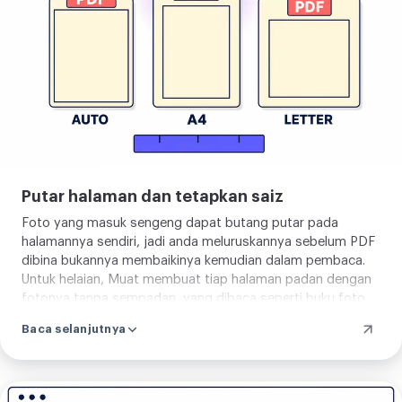
ke
PDF
Putar halaman dan tetapkan saiz
Foto yang masuk sengeng dapat butang putar pada
halamannya sendiri, jadi anda meluruskannya sebelum PDF
dibina bukannya membaikinya kemudian dalam pembaca.
Untuk helaian, Muat membuat tiap halaman padan dengan
fotonya tanpa sempadan, yang dibaca seperti buku foto,
manakala A4 atau Letter meletakkan tiap imej pada helaian
Baca selanjutnya
piawai untuk cetak. Ambil yang destinasi jangka, susun atur
foto bersih atau dokumen boleh cetak.
Tukar