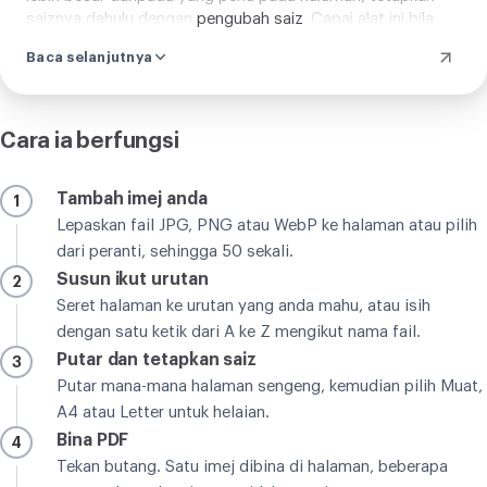
saiznya dahulu dengan
pengubah saiz
. Capai alat ini bila
matlamatnya PDF, dan salah satu lain bila berat fail atau
Baca selanjutnya
dimensi yang mesti berubah.
Cara ia berfungsi
Tambah imej anda
1
Lepaskan fail JPG, PNG atau WebP ke halaman atau pilih
dari peranti, sehingga 50 sekali.
Susun ikut urutan
2
Seret halaman ke urutan yang anda mahu, atau isih
dengan satu ketik dari A ke Z mengikut nama fail.
Putar dan tetapkan saiz
3
Putar mana-mana halaman sengeng, kemudian pilih Muat,
A4 atau Letter untuk helaian.
Bina PDF
4
Tekan butang. Satu imej dibina di halaman, beberapa