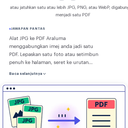
atau jatuhkan satu atau lebih JPG, PNG, atau WebP, digabu
TUKAR
menjadi satu PDF
Tukar
JAWAPAN PANTAS
LAIN-LAIN
Alat JPG ke PDF Araluma
JPG ke PDF
menggabungkan imej anda jadi satu
PDF. Lepaskan satu foto atau setimbun
penuh ke halaman, seret ke urutan
yang anda mahu, putar yang masuk
Baca selanjutnya
sengeng, dan muat turun satu PDF.
Satu imej jadi PDF terus di halaman,
Tukar
tanpa pergi ke mana-mana.
JPG
Menggabung dua atau lebih
ke
menghantarnya ke pelayan kami, yang
PDF
membina satu PDF itu dan tidak
menyimpan apa pun selepasnya, dan