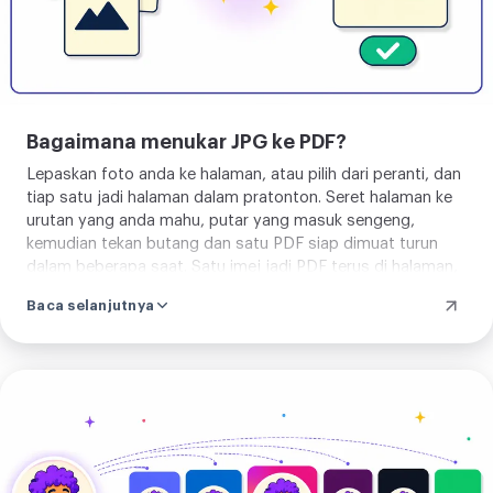
satu butang membuangnya pada saat
muat turun bermula. Pilih saiz
halaman, padankan tiap halaman
dengan fotonya, atau ambil A4 atau
Bagaimana menukar JPG ke PDF?
Letter. JPG, PNG dan WebP masuk
Lepaskan foto anda ke halaman, atau pilih dari peranti, dan
semua, sehingga 50 sekali. Sudut PNG
tiap satu jadi halaman dalam pratonton. Seret halaman ke
lutsinar keluar putih, kerana halaman
urutan yang anda mahu, putar yang masuk sengeng,
PDF tiada kelutsinaran. Tiada apa untuk
kemudian tekan butang dan satu PDF siap dimuat turun
dalam beberapa saat. Satu imej jadi PDF terus di halaman,
dipelajari atau dipasang. Lepaskan imej
menggabung beberapa menghantarnya ke pelayan kami,
anda dan bina PDF.
Baca selanjutnya
yang membina satu PDF itu dan tidak menyimpan apa pun
selepasnya. Bagaimanapun anda dapat satu fail dan satu
muat turun.
Tukar
JPG
ke
PDF