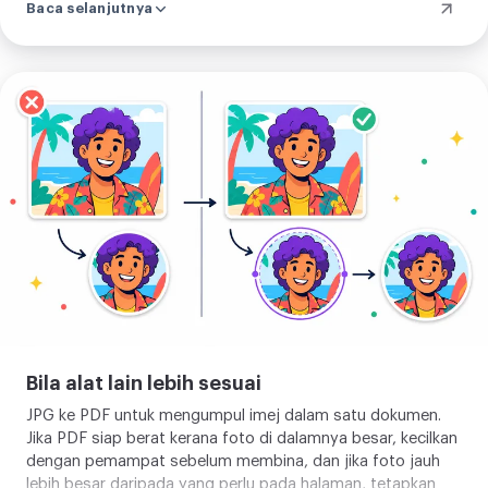
Baca selanjutnya
rata boleh menunjukkan artifak samar pada zum penuh di
mana foto tidak.
Tukar
JPG
ke
PDF
Bila alat lain lebih sesuai
JPG ke PDF untuk mengumpul imej dalam satu dokumen.
Jika PDF siap berat kerana foto di dalamnya besar, kecilkan
dengan
pemampat
sebelum membina, dan jika foto jauh
lebih besar daripada yang perlu pada halaman, tetapkan