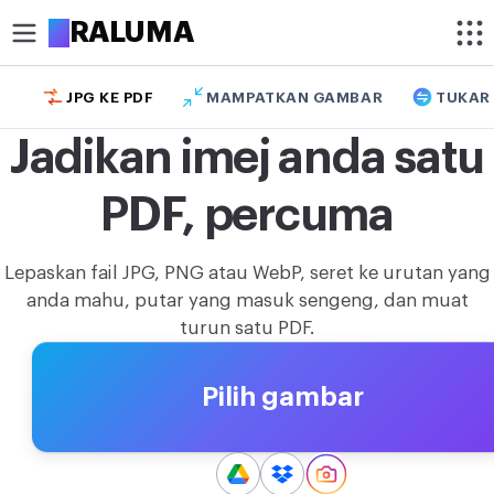
A
RALUMA
JPG KE PDF
MAMPATKAN GAMBAR
TUKAR
POTONG
Jadikan imej anda satu
Potong gambar
PDF, percuma
Potong gambar bulat
OPTIMUMKAN
Lepaskan fail JPG, PNG atau WebP, seret ke urutan yang
Mampatkan gambar
anda mahu, putar yang masuk sengeng, dan muat
turun satu PDF.
Buang latar belakang
Tingkatkan resolusi gambar
Pilih gambar
EDIT
Ubah saiz gambar