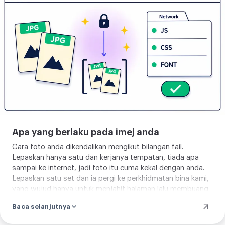
JPG
ke
PDF
Apa yang berlaku pada imej anda
Cara foto anda dikendalikan mengikut bilangan fail.
Lepaskan hanya satu dan kerjanya tempatan, tiada apa
sampai ke internet, jadi foto itu cuma kekal dengan anda.
Lepaskan satu set dan ia pergi ke perkhidmatan bina kami,
yang wujud hanya untuk menjahit halaman lalu membuang
tiap fail, sementara butang jelas memadamnya pada saat
Baca selanjutnya
penyimpanan anda bermula. Tiada apa tertinggal dalam
kedua-dua kes, dan anda bebas memeriksanya sendiri