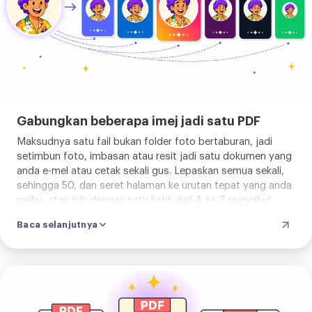
Gabungkan beberapa imej jadi satu PDF
Maksudnya satu fail bukan folder foto bertaburan, jadi
setimbun foto, imbasan atau resit jadi satu dokumen yang
anda e-mel atau cetak sekali gus. Lepaskan semua sekali,
sehingga 50, dan seret halaman ke urutan tepat yang anda
mahu, atau isih dengan satu ketik dari A ke Z mengikut
nama fail apabila sudah dinamakan berturutan. Halaman
Baca selanjutnya
teratas ialah yang membuka PDF, jadi yang anda susun
ialah yang pembaca terima.
Tukar
JPG