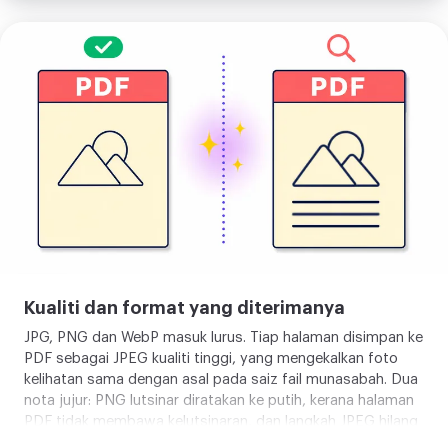
sebelum percaya.
Tukar
JPG
ke
PDF
Kualiti dan format yang diterimanya
JPG, PNG dan WebP masuk lurus. Tiap halaman disimpan ke
PDF sebagai JPEG kualiti tinggi, yang mengekalkan foto
kelihatan sama dengan asal pada saiz fail munasabah. Dua
nota jujur: PNG lutsinar diratakan ke putih, kerana halaman
PDF tidak membawa kelutsinaran, dan langkah JPEG hilang
sedikit, jadi tangkapan skrin dengan teks tajam atau warna