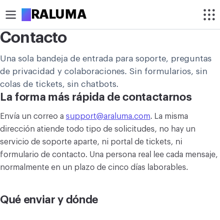
A
RALUMA
Contacto
RECORTAR
Una sola bandeja de entrada para soporte, preguntas
Recortar imagen
de privacidad y colaboraciones. Sin formularios, sin
colas de tickets, sin chatbots.
Recortar imagen en círculo
La forma más rápida de contactarnos
OPTIMIZAR
Envía un correo a
support@araluma.com
. La misma
Comprimir imagen
dirección atiende todo tipo de solicitudes, no hay un
servicio de soporte aparte, ni portal de tickets, ni
Aumentar resolución de imagen
formulario de contacto. Una persona real lee cada mensaje,
normalmente en un plazo de cinco días laborables.
Eliminar fondo de imagen
MODIFICAR
Qué enviar y dónde
Redimensionar imagen